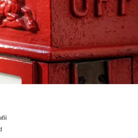
fii
d