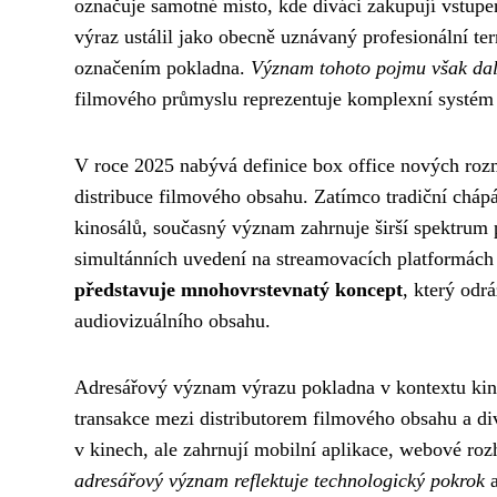
označuje samotné místo, kde diváci zakupují vstupe
výraz ustálil jako obecně uznávaný profesionální te
označením pokladna.
Význam tohoto pojmu však dal
filmového průmyslu reprezentuje komplexní systém 
V roce 2025 nabývá definice box office nových rozm
distribuce filmového obsahu. Zatímco tradiční chápá
kinosálů, současný význam zahrnuje širší spektrum 
simultánních uvedení na streamovacích platformách
představuje mnohovrstevnatý koncept
, který odr
audiovizuálního obsahu.
Adresářový význam výrazu pokladna v kontextu kine
transakce mezi distributorem filmového obsahu a d
v kinech, ale zahrnují mobilní aplikace, webové ro
adresářový význam reflektuje technologický pokrok
a