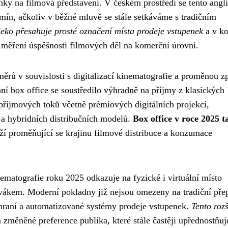
nky na filmová představení. V českém prostředí se tento angl
rmín, ačkoliv v běžné mluvě se stále setkáváme s tradičním
eko přesahuje prosté označení místa prodeje vstupenek
a v ko
měření úspěšnosti filmových děl na komerční úrovni.
ěrů v souvislosti s digitalizací kinematografie a proměnou 
ní box office se soustředilo výhradně na příjmy z klasických
příjmových toků včetně prémiových digitálních projekcí,
 a hybridních distribučních modelů.
Box office v roce 2025 t
áží proměňující se krajinu filmové distribuce a konzumace
matografie roku 2025 odkazuje na fyzické i virtuální místo
ivákem. Moderní pokladny již nejsou omezeny na tradiční pře
zhraní a automatizované systémy prodeje vstupenek.
Tento roz
 změněné preference publika, které stále častěji upřednostňuj