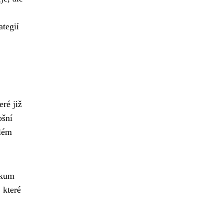
ategií
ré již
ošní
elém
likum
 které