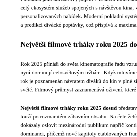
celý ekosystém služeb spojených s návštěvou kina, 
personalizovaných nabídek. Moderní pokladní systém
a predikci divácké poptávky, což přispívá k maximali
Největší filmové trháky roku 2025 d
Rok 2025 přináší do světa kinematografie řadu vzruš
nyní dominují celosvětovým tržbám. Když mluvím
rok je poznamenán návratem diváků do kin v plné sí
světě. Filmový průmysl zaznamenává oživení, které p
Největší filmové trháky roku 2025 dosud
představu
touží po rozmanitém zábavním obsahu. Na čele žebř
dokázaly oslovit mezinárodní publikum napříč kont
dominanci, přičemž nové kapitoly etablovaných fran