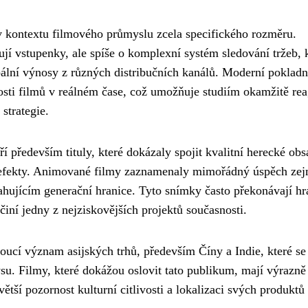
 kontextu filmového průmyslu zcela specifického rozměru.
ují vstupenky, ale spíše o komplexní systém sledování tržeb, 
obální výnosy z různých distribučních kanálů. Moderní poklad
nosti filmů v reálném čase, což umožňuje studiím okamžitě re
strategie.
ří především tituly, které dokázaly spojit kvalitní herecké obs
 efekty. Animované filmy zaznamenaly mimořádný úspěch ze
ujícím generační hranice. Tyto snímky často překonávají hr
činí jedny z nejziskovějších projektů současnosti.
toucí význam asijských trhů, především Číny a Indie, které se
su. Filmy, které dokážou oslovit tato publikum, mají výrazně
ětší pozornost kulturní citlivosti a lokalizaci svých produktů