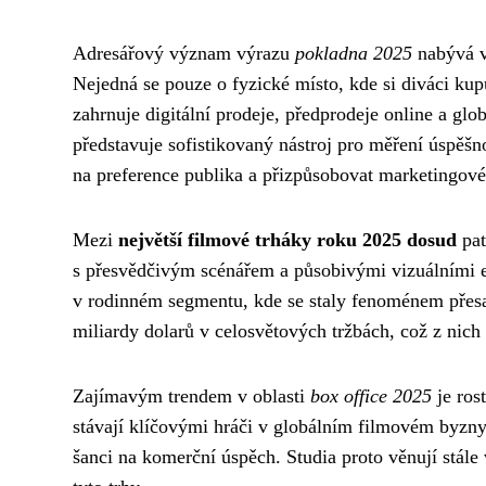
Adresářový význam výrazu
pokladna 2025
nabývá v
Nejedná se pouze o fyzické místo, kde si diváci kup
zahrnuje digitální prodeje, předprodeje online a gl
představuje sofistikovaný nástroj pro měření úspěš
na preference publika a přizpůsobovat marketingové 
Mezi
největší filmové trháky roku 2025 dosud
pat
s přesvědčivým scénářem a působivými vizuálními
v rodinném segmentu, kde se staly fenoménem přesah
miliardy dolarů v celosvětových tržbách, což z nich 
Zajímavým trendem v oblasti
box office 2025
je ros
stávají klíčovými hráči v globálním filmovém byzny
šanci na komerční úspěch. Studia proto věnují stále v