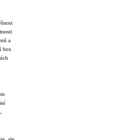
ěšnost
tnosti
lmů a
í box
ních
em
ání
,
e, ale