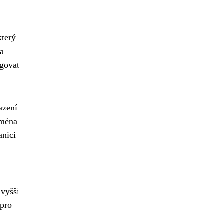
který
na
agovat
azení
jména
anici
 vyšší
 pro