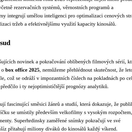
včetně rezervačních systémů, věrnostních programů a
y integrují umělou inteligenci pro optimalizaci cenových str
zaci tržeb a efektivnějšímu využití kapacity kinosálů.
osud
ujících novinek a pokračování oblíbených filmových sérií, kte
e o
box office 2025
, nemůžeme přehlédnout skutečnost, že let
le, což se odráží v impozantních číslech na pokladnách po c
ředčilo i ty nejoptimističtější prognózy analytiků.
jí fascinující směsici žánrů a studií, která dokazuje, že pub
íčku se umístily především velkofilmy s vysokým rozpočtem,
inenty. Superhrdinsky zaměřené snímky pokračují ve své
šíz přitahují miliony diváků do kinosálů každý víkend.