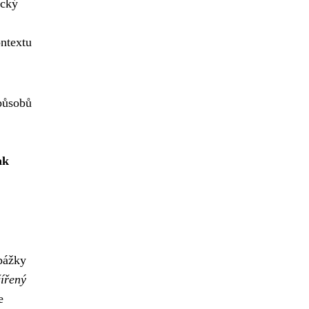
ický
ntextu
způsobů
ak
pážky
šířený
e