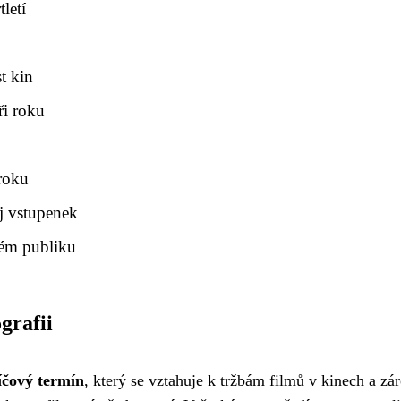
letí
t kin
ři roku
roku
j vstupenek
ém publiku
grafii
íčový termín
, který se vztahuje k tržbám filmů v kinech a zá