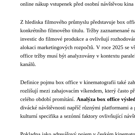
online nákup vstupenek před osobní návštěvou kina 
Z hlediska filmového průmyslu představuje box off
konkrétního filmového titulu. Tržby zaznamenané na
investic do filmové produkce a ovlivňují rozhodová
alokaci marketingových rozpočtů. V roce 2025 se vš
office tržby musí být analyzovány v kontextu paralel
kanálů.
Definice pojmu box office v kinematografii také zah
rozlišují mezi zahajovacím víkendem, který často 
celého období promítání.
Analýza box office výsle
divácké návštěvnosti napříč různými platformami a 
kulturní specifika a sezónní faktory ovlivňující návš
Pokladna jako adresářový pojem v českém kinematog