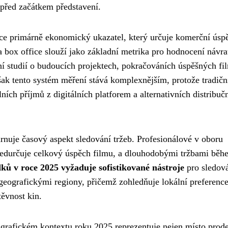
před začátkem představení.
ice primárně ekonomický ukazatel, který určuje komerční úsp
 box office slouží jako základní metrika pro hodnocení návra
ní studií o budoucích projektech, pokračováních úspěšných fi
ak tento systém měření stává komplexnějším, protože tradičn
ních příjmů z digitálních platforem a alternativních distribuč
rnuje časový aspekt sledování tržeb. Profesionálové v oboru
předurčuje celkový úspěch filmu, a dlouhodobými tržbami běh
dků v roce 2025 vyžaduje sofistikované nástroje
pro sledov
geografickými regiony, přičemž zohledňuje lokální preference
těvnost kin.
rafickém kontextu roku 2025 reprezentuje nejen místo prodej