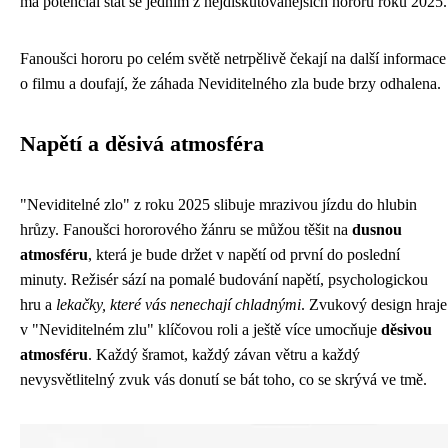
má potenciál stát se jedním z nejdiskutovanějších hororů roku 2025.
Fanoušci hororu po celém světě netrpělivě čekají na další informace
o filmu a doufají, že záhada Neviditelného zla bude brzy odhalena.
Napětí a děsivá atmosféra
"Neviditelné zlo" z roku 2025 slibuje mrazivou jízdu do hlubin
hrůzy. Fanoušci hororového žánru se můžou těšit na
dusnou
atmosféru
, která je bude držet v napětí od první do poslední
minuty. Režisér sází na pomalé budování napětí, psychologickou
hru a
lekačky, které vás nenechají chladnými
. Zvukový design hraje
v "Neviditelném zlu" klíčovou roli a ještě více umocňuje
děsivou
atmosféru
. Každý šramot, každý závan větru a každý
nevysvětlitelný zvuk vás donutí se bát toho, co se skrývá ve tmě.