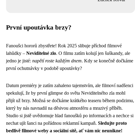
První upoutávka brzy?
Fanoušci hororů zbystřete! Rok 2025 slibuje příchod filmové
lahůdky –
Neviditelné zlo
. O filmu zatím kolují jen šuškandy, ale
jedno je jisté:
napětí roste každým dnem
. Kdy se konečně dočkáme
první ochutnávky v podobě upoutávky?
Datum premiéry je zatím zahaleno tajemstvím, ale filmoví nadšenci
spekulují, že by první glimpse do světa Neviditelného zla mohl
přijít už brzy. Možná se dočkáme krátkého teaseru během podzimu,
který by nás navnadil na děsivou atmosféru a mrazivý příběh.
Studio si jistě uvědomuje hlad fanoušků po informacích a nechce si
nechat ujít šanci na pořádnou reklamní kampaň.
Sledujte proto
bedlivě filmové weby a sociální sítě, ať vám nic neunikne!