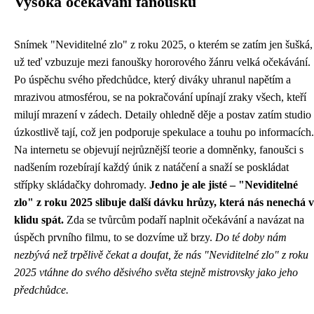
Vysoká očekávání fanoušků
Snímek "Neviditelné zlo" z roku 2025, o kterém se zatím jen šušká,
už teď vzbuzuje mezi fanoušky hororového žánru velká očekávání.
Po úspěchu svého předchůdce, který diváky uhranul napětím a
mrazivou atmosférou, se na pokračování upínají zraky všech, kteří
milují mrazení v zádech. Detaily ohledně děje a postav zatím studio
úzkostlivě tají, což jen podporuje spekulace a touhu po informacích.
Na internetu se objevují nejrůznější teorie a domněnky, fanoušci s
nadšením rozebírají každý únik z natáčení a snaží se poskládat
střípky skládačky dohromady.
Jedno je ale jisté – "Neviditelné
zlo" z roku 2025 slibuje další dávku hrůzy, která nás nenechá v
klidu spát.
Zda se tvůrcům podaří naplnit očekávání a navázat na
úspěch prvního filmu, to se dozvíme už brzy.
Do té doby nám
nezbývá než trpělivě čekat a doufat, že nás "Neviditelné zlo" z roku
2025 vtáhne do svého děsivého světa stejně mistrovsky jako jeho
předchůdce.