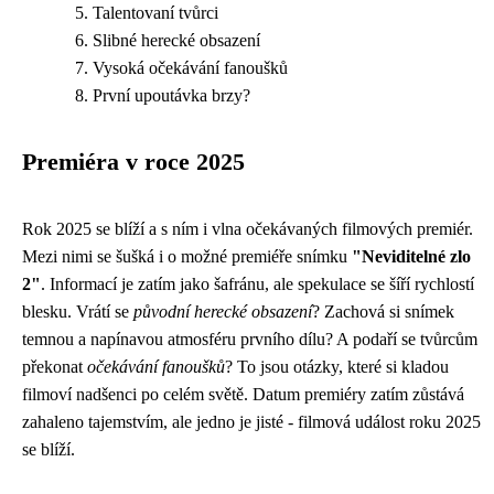
Talentovaní tvůrci
Slibné herecké obsazení
Vysoká očekávání fanoušků
První upoutávka brzy?
Premiéra v roce 2025
Rok 2025 se blíží a s ním i vlna očekávaných filmových premiér.
Mezi nimi se šušká i o možné premiéře snímku
"Neviditelné zlo
2"
. Informací je zatím jako šafránu, ale spekulace se šíří rychlostí
blesku. Vrátí se
původní herecké obsazení
? Zachová si snímek
temnou a napínavou atmosféru prvního dílu? A podaří se tvůrcům
překonat
očekávání fanoušků
? To jsou otázky, které si kladou
filmoví nadšenci po celém světě. Datum premiéry zatím zůstává
zahaleno tajemstvím, ale jedno je jisté - filmová událost roku 2025
se blíží.