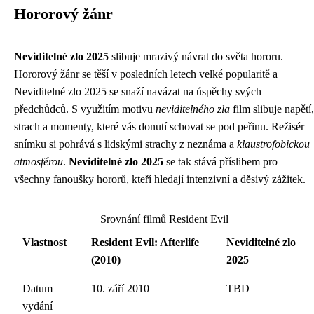
Hororový žánr
Neviditelné zlo 2025
slibuje mrazivý návrat do světa hororu.
Hororový žánr se těší v posledních letech velké popularitě a
Neviditelné zlo 2025 se snaží navázat na úspěchy svých
předchůdců. S využitím motivu
neviditelného zla
film slibuje napětí,
strach a momenty, které vás donutí schovat se pod peřinu. Režisér
snímku si pohrává s lidskými strachy z neznáma a
klaustrofobickou
atmosférou
.
Neviditelné zlo 2025
se tak stává příslibem pro
všechny fanoušky hororů, kteří hledají intenzivní a děsivý zážitek.
Srovnání filmů Resident Evil
Vlastnost
Resident Evil: Afterlife
Neviditelné zlo
(2010)
2025
Datum
10. září 2010
TBD
vydání