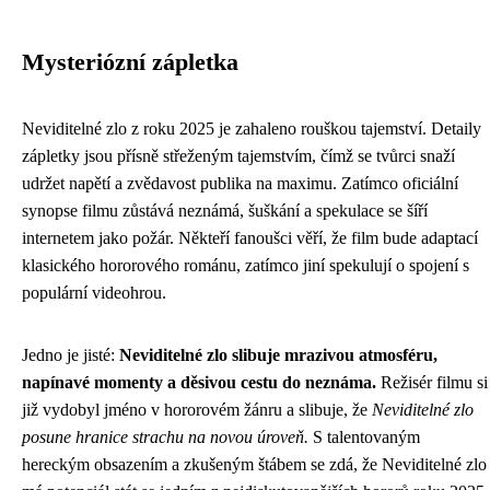
Mysteriózní zápletka
Neviditelné zlo z roku 2025 je zahaleno rouškou tajemství. Detaily
zápletky jsou přísně střeženým tajemstvím, čímž se tvůrci snaží
udržet napětí a zvědavost publika na maximu. Zatímco oficiální
synopse filmu zůstává neznámá, šuškání a spekulace se šíří
internetem jako požár. Někteří fanoušci věří, že film bude adaptací
klasického hororového románu, zatímco jiní spekulují o spojení s
populární videohrou.
Jedno je jisté:
Neviditelné zlo slibuje mrazivou atmosféru,
napínavé momenty a děsivou cestu do neznáma.
Režisér filmu si
již vydobyl jméno v hororovém žánru a slibuje, že
Neviditelné zlo
posune hranice strachu na novou úroveň.
S talentovaným
hereckým obsazením a zkušeným štábem se zdá, že Neviditelné zlo