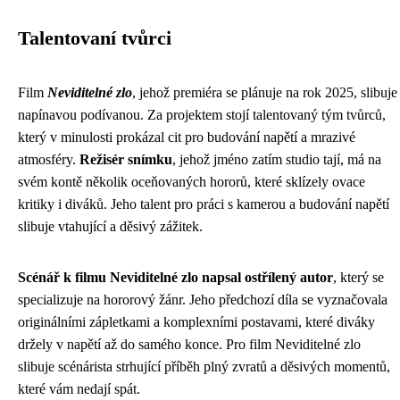
Talentovaní tvůrci
Film
Neviditelné zlo
, jehož premiéra se plánuje na rok 2025, slibuje
napínavou podívanou. Za projektem stojí talentovaný tým tvůrců,
který v minulosti prokázal cit pro budování napětí a mrazivé
atmosféry.
Režisér snímku
, jehož jméno zatím studio tají, má na
svém kontě několik oceňovaných hororů, které sklízely ovace
kritiky i diváků. Jeho talent pro práci s kamerou a budování napětí
slibuje vtahující a děsivý zážitek.
Scénář k filmu Neviditelné zlo napsal ostřílený autor
, který se
specializuje na hororový žánr. Jeho předchozí díla se vyznačovala
originálními zápletkami a komplexními postavami, které diváky
držely v napětí až do samého konce. Pro film Neviditelné zlo
slibuje scénárista strhující příběh plný zvratů a děsivých momentů,
které vám nedají spát.