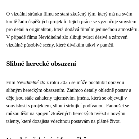
O vizuální stránku filmu se stará zkušený tým, který má na svém
kontě řadu úspěšných projektů. Jejich práce se vyznačuje smyslem
pro detail a originalitou, která dodává filmům jedinečnou atmosféru.
V případě filmu Neviditelné zlo slibují tvůrci děsivé a zároveň
vizuálně působivé scény, které divákům utkví v paměti.
Slibné herecké obsazení
Film
Neviditelné zlo
z roku 2025 se může pochlubit opravdu
slibným hereckým obsazením. Zatímco detaily ohledně postav a
děje jsou stále zahaleny tajemstvím, jména, která se objevují v
souvislosti s projektem, slibují strhující podívanou. Fanoušci se
můžou těšit na spojení zkušených hereckých hvězd s novými
talenty, které dozajista vdechnou postavám na plátně život.