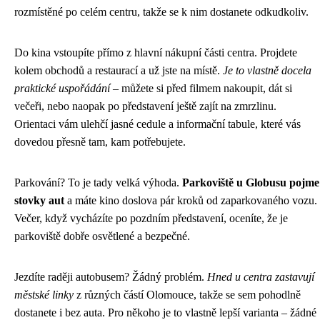
rozmístěné po celém centru, takže se k nim dostanete odkudkoliv.
Do kina vstoupíte přímo z hlavní nákupní části centra. Projdete
kolem obchodů a restaurací a už jste na místě.
Je to vlastně docela
praktické uspořádání
– můžete si před filmem nakoupit, dát si
večeři, nebo naopak po představení ještě zajít na zmrzlinu.
Orientaci vám ulehčí jasné cedule a informační tabule, které vás
dovedou přesně tam, kam potřebujete.
Parkování? To je tady velká výhoda.
Parkoviště u Globusu pojme
stovky aut
a máte kino doslova pár kroků od zaparkovaného vozu.
Večer, když vycházíte po pozdním představení, oceníte, že je
parkoviště dobře osvětlené a bezpečné.
Jezdíte raději autobusem? Žádný problém.
Hned u centra zastavují
městské linky
z různých částí Olomouce, takže se sem pohodlně
dostanete i bez auta. Pro někoho je to vlastně lepší varianta – žádné