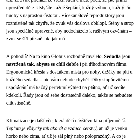
uprostřed děje. Uslyšíte každé šeptání, každý výbuch, každý tón
hudby s naprostou čistotou. Vícekanálové reproduktory jsou
rozmístěné tak chytře, že zvuk vás doslova obklopí. Stěny a strop
jsou speciálně upravené, aby nedocházelo k rušivým ozvěnám –
zvuk se šíří přesně tak, jak má.
A pohodlí? Na to kino Globus rozhodně myslelo.
Sedadla jsou
navržená tak, abyste se cítili dobře
i při tříhodinovém filmu.
Ergonomická křesla s dostatkem místa pro nohy, držáky na pití u
každého sedadla – nic vám nebude chybět. Díky stupňovitému
uspořádání má každý perfektní výhled na plátno, ať už sedíte
kdekoli. Řady jsou od sebe dostatečně daleko, takže se nebudete
cítit stísněně.
Klimatizace je další věc, která dělá návštěvu kina příjemnější.
Teplota je vždycky tak akorát a vzduch čerstvý
, ať už je venku
horko nebo zima, ať už je sál plný nebo poloprázdný. A co je