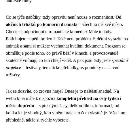
autorské filmy.
Co se týče nabídky, tady opravdu není nouze o rozmanitost.
Od
akčních trháků po komorní dramata
– všechno má své místo.
Chcete si odpočinout u romantické komedie? Máte to tady.
Potřebujete napětí thrilleru? Také není problém. S dětmi vyrazíte na
animák a sami si můžete vychutnat kvalitní dokument. Program se
obměňuje podle toho, co právě běží v kinech, a provozovatelé
skutečně vnímají, co lidi chtějí vidět. A pak jsou tady ještě
speciální
projekce
– festivaly, tematické přehlídky, vzpomínky na slavné
režiséry.
Jak se dozvíte, co zrovna hraje? Dnes je to naštěstí snadné. Na
webu kina máte k dispozici
kompletní přehled na celý týden i
měsíc dopředu
– s přesnými časy, délkou filmu, informací, od
kolika let je vhodný, kdo v něm hraje a o čem vlastně je. Všechno
přehledně, takže si rychle vyberete.