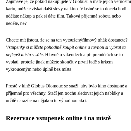
Zajímavé je, že pokud nakupujete v Globusu a máte jejich věrnostní
kartu, můžete získat další slevy na kino. Vlastně se to docela hodí –
uděláte nákup a pak si dáte film. Taková příjemná sobota nebo
neděle, ne?
Chcete mít jistotu, že se na ten vytouženýfilmový trhák dostanete?
Vstupenky si můžete pohodlně koupit online a rovnou si vybrat ta
nejlepší místa v sále
. Hlavně o víkendech a při premiérách se to
vyplatí, protože jinak můžete skončit v první řadě s krkem
vykrouceným nebo úplně bez místa.
Prostě v kině Globus Olomouc se snaží, aby bylo kino dostupné a
příjemné pro všechny. Stačí jen trochu sledovat jejich nabídky a
určitě narazíte na nějakou tu výhodnou akci.
Rezervace vstupenek online i na místě