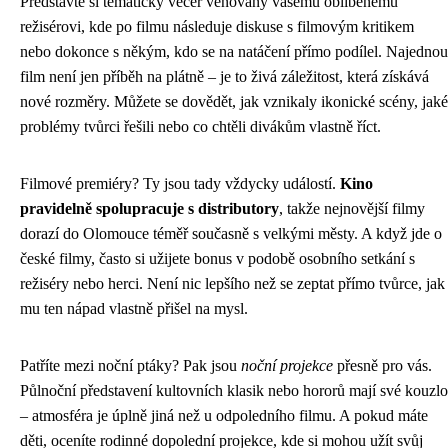
Představte si tematický večer věnovaný vašemu oblíbenému
režisérovi, kde po filmu následuje diskuse s filmovým kritikem
nebo dokonce s někým, kdo se na natáčení přímo podílel. Najednou
film není jen příběh na plátně – je to živá záležitost, která získává
nové rozměry. Můžete se dovědět, jak vznikaly ikonické scény, jaké
problémy tvůrci řešili nebo co chtěli divákům vlastně říct.
Filmové premiéry? Ty jsou tady vždycky událostí.
Kino
pravidelně spolupracuje s distributory
, takže nejnovější filmy
dorazí do Olomouce téměř současně s velkými městy. A když jde o
české filmy, často si užijete bonus v podobě osobního setkání s
režiséry nebo herci. Není nic lepšího než se zeptat přímo tvůrce, jak
mu ten nápad vlastně přišel na mysl.
Patříte mezi noční ptáky? Pak jsou
noční projekce
přesně pro vás.
Půlnoční představení kultovních klasik nebo hororů mají své kouzlo
– atmosféra je úplně jiná než u odpoledního filmu. A pokud máte
děti, oceníte rodinné dopolední projekce, kde si mohou užít svůj