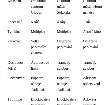
Umístění
Obchodní
Centrum
Centrum
centrum
města,
města, Horní
Globus
Sokolská
náměstí
Počet sálů
6 sálů
4 sály
1 sál
Typ kina
Multiplex
Multiplex
Artové kino
Parkování
Velké
Omezené
Omezené
parkoviště
parkování
parkování
zdarma
Dostupnost
Autobusové
Tramvaj,
Tramvaj,
MHD
linky
autobus
autobus
Občerstvení
Popcorn,
Popcorn,
Základní
nápoje,
nápoje,
občerstvení
sladkosti
sladkosti
Typ filmů
Blockbustery,
Blockbustery,
Artové a