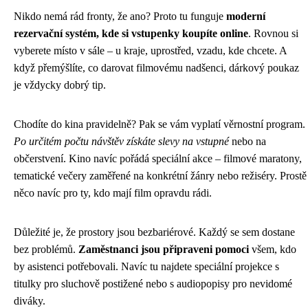
Nikdo nemá rád fronty, že ano? Proto tu funguje
moderní
rezervační systém, kde si vstupenky koupíte online
. Rovnou si
vyberete místo v sále – u kraje, uprostřed, vzadu, kde chcete. A
když přemýšlíte, co darovat filmovému nadšenci, dárkový poukaz
je vždycky dobrý tip.
Chodíte do kina pravidelně? Pak se vám vyplatí věrnostní program.
Po určitém počtu návštěv získáte slevy na vstupné
nebo na
občerstvení. Kino navíc pořádá speciální akce – filmové maratony,
tematické večery zaměřené na konkrétní žánry nebo režiséry. Prostě
něco navíc pro ty, kdo mají film opravdu rádi.
Důležité je, že prostory jsou bezbariérové. Každý se sem dostane
bez problémů.
Zaměstnanci jsou připraveni pomoci
všem, kdo
by asistenci potřebovali. Navíc tu najdete speciální projekce s
titulky pro sluchově postižené nebo s audiopopisy pro nevidomé
diváky.