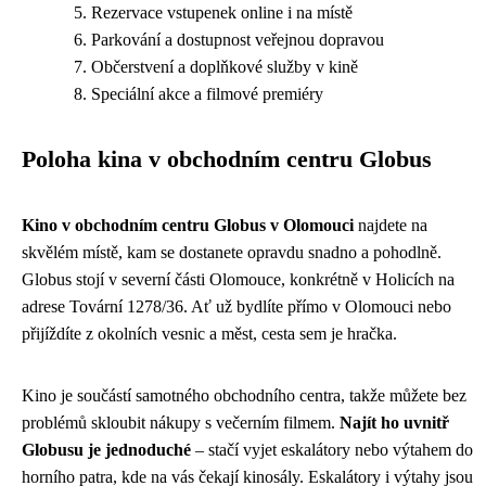
Rezervace vstupenek online i na místě
Parkování a dostupnost veřejnou dopravou
Občerstvení a doplňkové služby v kině
Speciální akce a filmové premiéry
Poloha kina v obchodním centru Globus
Kino v obchodním centru Globus v Olomouci
najdete na
skvělém místě, kam se dostanete opravdu snadno a pohodlně.
Globus stojí v severní části Olomouce, konkrétně v Holicích na
adrese Tovární 1278/36. Ať už bydlíte přímo v Olomouci nebo
přijíždíte z okolních vesnic a měst, cesta sem je hračka.
Kino je součástí samotného obchodního centra, takže můžete bez
problémů skloubit nákupy s večerním filmem.
Najít ho uvnitř
Globusu je jednoduché
– stačí vyjet eskalátory nebo výtahem do
horního patra, kde na vás čekají kinosály. Eskalátory i výtahy jsou