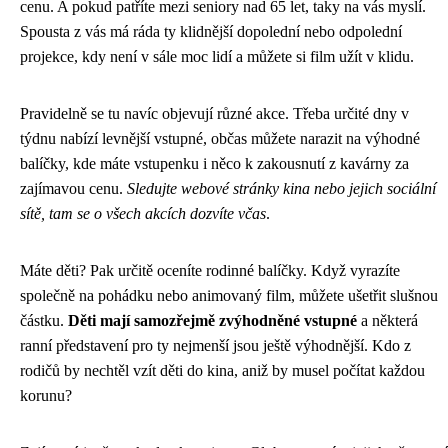
cenu. A pokud patříte mezi seniory nad 65 let, taky na vás myslí.
Spousta z vás má ráda ty klidnější dopolední nebo odpolední
projekce, kdy není v sále moc lidí a můžete si film užít v klidu.
Pravidelně se tu navíc objevují různé akce. Třeba určité dny v
týdnu nabízí levnější vstupné, občas můžete narazit na výhodné
balíčky, kde máte vstupenku i něco k zakousnutí z kavárny za
zajímavou cenu.
Sledujte webové stránky kina nebo jejich sociální
sítě, tam se o všech akcích dozvíte včas
.
Máte děti? Pak určitě oceníte rodinné balíčky. Když vyrazíte
společně na pohádku nebo animovaný film, můžete ušetřit slušnou
částku.
Děti mají samozřejmě zvýhodněné vstupné
a některá
ranní představení pro ty nejmenší jsou ještě výhodnější. Kdo z
rodičů by nechtěl vzít děti do kina, aniž by musel počítat každou
korunu?