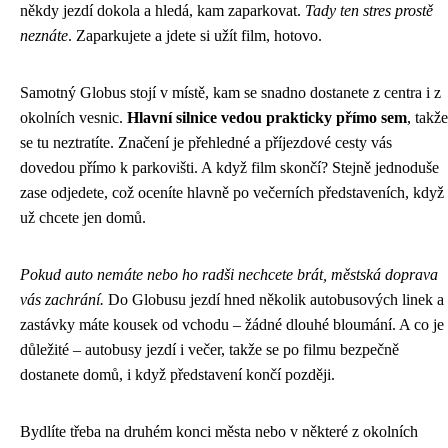
někdy jezdí dokola a hledá, kam zaparkovat.
Tady ten stres prostě
neznáte
. Zaparkujete a jdete si užít film, hotovo.
Samotný Globus stojí v místě, kam se snadno dostanete z centra i z
okolních vesnic.
Hlavní silnice vedou prakticky přímo sem
, takže
se tu neztratíte. Značení je přehledné a příjezdové cesty vás
dovedou přímo k parkovišti. A když film skončí? Stejně jednoduše
zase odjedete, což oceníte hlavně po večerních představeních, když
už chcete jen domů.
Pokud auto nemáte nebo ho radši nechcete brát, městská doprava
vás zachrání.
Do Globusu jezdí hned několik autobusových linek a
zastávky máte kousek od vchodu – žádné dlouhé bloumání. A co je
důležité – autobusy jezdí i večer, takže se po filmu bezpečně
dostanete domů, i když představení končí později.
Bydlíte třeba na druhém konci města nebo v některé z okolních