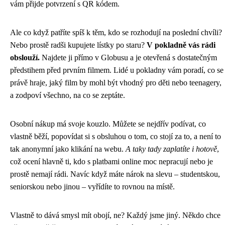
vám přijde potvrzení s QR kódem.
Ale co když patříte spíš k těm, kdo se rozhodují na poslední chvíli?
Nebo prostě radši kupujete lístky po staru?
V pokladně vás rádi
obslouží.
Najdete ji přímo v Globusu a je otevřená s dostatečným
předstihem před prvním filmem. Lidé u pokladny vám poradí, co se
právě hraje, jaký film by mohl být vhodný pro děti nebo teenagery,
a zodpoví všechno, na co se zeptáte.
Osobní nákup má svoje kouzlo. Můžete se nejdřív podívat, co
vlastně běží, popovídat si s obsluhou o tom, co stojí za to, a není to
tak anonymní jako klikání na webu.
A taky tady zaplatíte i hotově
,
což ocení hlavně ti, kdo s platbami online moc nepracují nebo je
prostě nemají rádi. Navíc když máte nárok na slevu – studentskou,
seniorskou nebo jinou – vyřídíte to rovnou na místě.
Vlastně to dává smysl mít obojí, ne? Každý jsme jiný. Někdo chce