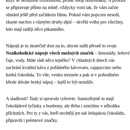
když se nemůžete rozhodnout, prostě obojí dohromady. A protože
se připravuje přímo na místě, vždycky voní tak, že vám začne
slintání ještě před začátkem filmu. Pokud vám popcorn nesedí,
zkuste
nachos s různými druhy dipů
– skvělá volba pro všechny,
kdo mají raději něco pikantního.
Nápojů je tu skutečně dost na to, abyste našli přesně to svoje.
Nealkoholické nápoje všech možných značek
– limonády, ledové
čaje, vody. Máte rádi něco teplého? V chladných dnech vás
zachrání kvalitní káva z pořádného kávovaru, cappuccino nebo
horká čokoláda. To víte, venku mrznete a pak si v pohodlném
křesle dáváte horký nápoj – lepší to být nemůže.
A sladkosti?
Tady si opravdu vyberete
. Samozřejmě tu mají
čokoládové tyčinky a bonbony, ale třeba i zmrzlinu v několika
příchutích. Pro ty z vás, kteří nechtějí jen tak ledajakou čokoládu,
připravili i prémiové značky.