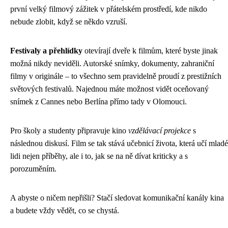
první velký filmový zážitek v přátelském prostředí, kde nikdo
nebude zlobit, když se někdo vzruší.
Festivaly a přehlídky
otevírají dveře k filmům, které byste jinak
možná nikdy neviděli. Autorské snímky, dokumenty, zahraniční
filmy v originále – to všechno sem pravidelně proudí z prestižních
světových festivalů. Najednou máte možnost vidět oceňovaný
snímek z Cannes nebo Berlína přímo tady v Olomouci.
Pro školy a studenty připravuje kino
vzdělávací projekce
s
následnou diskusí. Film se tak stává učebnicí života, která učí mladé
lidi nejen příběhy, ale i to, jak se na ně dívat kriticky a s
porozuměním.
A abyste o ničem nepřišli? Stačí sledovat komunikační kanály kina
a budete vždy vědět, co se chystá.