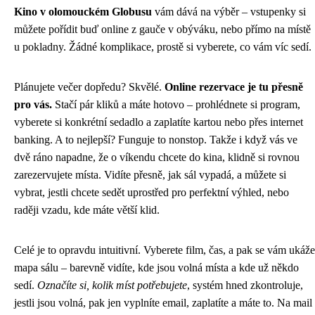
Kino v olomouckém Globusu
vám dává na výběr – vstupenky si
můžete pořídit buď online z gauče v obýváku, nebo přímo na místě
u pokladny. Žádné komplikace, prostě si vyberete, co vám víc sedí.
Plánujete večer dopředu? Skvělé.
Online rezervace je tu přesně
pro vás.
Stačí pár kliků a máte hotovo – prohlédnete si program,
vyberete si konkrétní sedadlo a zaplatíte kartou nebo přes internet
banking. A to nejlepší? Funguje to nonstop. Takže i když vás ve
dvě ráno napadne, že o víkendu chcete do kina, klidně si rovnou
zarezervujete místa. Vidíte přesně, jak sál vypadá, a můžete si
vybrat, jestli chcete sedět uprostřed pro perfektní výhled, nebo
raději vzadu, kde máte větší klid.
Celé je to opravdu intuitivní. Vyberete film, čas, a pak se vám ukáže
mapa sálu – barevně vidíte, kde jsou volná místa a kde už někdo
sedí.
Označíte si, kolik míst potřebujete
, systém hned zkontroluje,
jestli jsou volná, pak jen vyplníte email, zaplatíte a máte to. Na mail