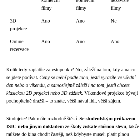
komerční
komerční
nezávislé
filmy
filmy
filmy
3D
Ano
Ano
Ne
projekce
Online
Ano
Ano
Ano
rezervace
Kolik tedy zaplatíte za vstupenku? No, záleží na tom, kdy a na co
se jdete podívat.
Ceny se mění podle toho, jestli vyrazíte ve všední
den nebo o víkendu, a samozřejmě záleží i na tom, jestli chcete
klasickou 2D projekci nebo 3D zážitek
. Víkendové projekce bývají
pochopitelně dražší – to znáte, větší nával lidí, větší zájem.
Studujete? Pak máte rozhodně štěstí.
Se studentským průkazem
ISIC nebo jiným dokladem ze školy získáte slušnou slevu
, takže
můžete do kina chodit častěji, než kdybyste museli platit plnou