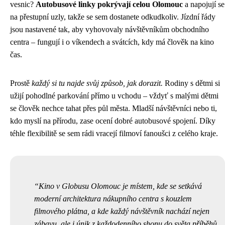
vesnic?
Autobusové linky pokrývají celou Olomouc
a napojují se
na přestupní uzly, takže se sem dostanete odkudkoliv. Jízdní řády
jsou nastavené tak, aby vyhovovaly návštěvníkům obchodního
centra – fungují i o víkendech a svátcích, kdy má člověk na kino
čas.
Prostě
každý si tu najde svůj způsob, jak dorazit.
Rodiny s dětmi si
užijí pohodlné parkování přímo u vchodu – vždyť s malými dětmi
se člověk nechce tahat přes půl města. Mladší návštěvníci nebo ti,
kdo myslí na přírodu, zase ocení dobré autobusové spojení. Díky
téhle flexibilitě se sem rádi vracejí filmoví fanoušci z celého kraje.
Kino v Globusu Olomouc je místem, kde se setkává
moderní architektura nákupního centra s kouzlem
filmového plátna, a kde každý návštěvník nachází nejen
zábavu, ale i únik z každodenního shonu do světa příběhů