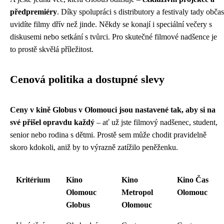
předpremiéry
. Díky spolupráci s distributory a festivaly tady občas
uvidíte filmy dřív než jinde. Někdy se konají i speciální večery s
diskusemi nebo setkání s tvůrci. Pro skutečné filmové nadšence je
to prostě skvělá příležitost.
Cenová politika a dostupné slevy
Ceny v kině Globus v Olomouci jsou nastavené tak, aby si na
své přišel opravdu každý
– ať už jste filmový nadšenec, student,
senior nebo rodina s dětmi. Prostě sem může chodit pravidelně
skoro kdokoli, aniž by to výrazně zatížilo peněženku.
Kritérium
Kino
Kino
Kino Čas
Olomouc
Metropol
Olomouc
Globus
Olomouc