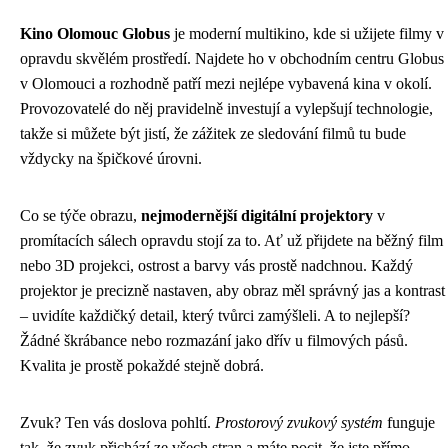
Kino Olomouc Globus
je moderní multikino, kde si užijete filmy v
opravdu skvělém prostředí. Najdete ho v obchodním centru Globus
v Olomouci a rozhodně patří mezi nejlépe vybavená kina v okolí.
Provozovatelé do něj pravidelně investují a vylepšují technologie,
takže si můžete být jistí, že zážitek ze sledování filmů tu bude
vždycky na špičkové úrovni.
Co se týče obrazu,
nejmodernější digitální projektory
v
promítacích sálech opravdu stojí za to. Ať už přijdete na běžný film
nebo 3D projekci, ostrost a barvy vás prostě nadchnou. Každý
projektor je precizně nastaven, aby obraz měl správný jas a kontrast
– uvidíte každičký detail, který tvůrci zamýšleli. A to nejlepší?
Žádné škrábance nebo rozmazání jako dřív u filmových pásů.
Kvalita je prostě pokaždé stejně dobrá.
Zvuk? Ten vás doslova pohltí.
Prostorový zvukový systém
funguje
tak, že zvuk přichází ze všech stran a máte pocit, že jste přímo