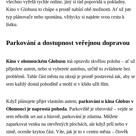
všechno vyřešit rychle online, jiný si rád popovídá u pokladny.
Kino v Globusu to chápe a prostě nabízí obě možnosti. Ať už jste
typ plánovače nebo spontána, vždycky si najdete svou cestu k
lístku.
Parkování a dostupnost veřejnou dopravou
Kino v olomouckém Globusu
má opravdu skvělou polohu – ať už
přijedete autem, nebo si vyberete autobus, určitě to zvládnete bez
problémů. Tahle část města na okraji je prostě postavená tak, aby se
sem každý dostal pohodlně a mohl si v klidu užít film.
Když plánujete přijet vlastním autem,
parkování u kina Globus v
Olomouci je naprostá pohoda
. Parkoviště je obrovské – vejde se
sem několik set aut a hlavně, parkování je zdarma. Můžete
zaparkovat venku na otevřených plochách, ale když prší nebo v
zimě, oceníte krytou část. Víte, jak je to v centru města – člověk