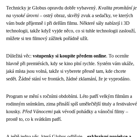
Technicky je Globus opravdu dobře vybavený.
Kvalita promítání je
na vysoké úrovni
– ostrý obraz, skvělý zvuk a sedačky, ve kterých
vám bude příjemně i při delším filmu. Některé sály nabízejí i 3D
technologii, takže když vyjde něco, co si tuhle technologii zaslouží,
můžete si ten filmový zážitek pořádně užít.
Důležitá věc:
vstupenky si koupíte předem online
. To oceníte
hlavně při premiérách, kdy se kino plní rychle. Systém vám ukáže,
jaká místa jsou volná, takže si vyberete přesně tam, kde chcete
sedět. Žádné stání ve frontách, žádné zklamání, že je vyprodáno.
Program se mění s ročními obdobími. Léto patří velkým filmům a
rodinným snímkům, zima přináší spíš umělečtější tituly a festivalové
kousky.
Před Vánocemi
pak vévodí pohádky a vánoční filmy –
prostě to, co k svátkům patří.
A ještě jedna věc, která Globus odlišuje –
exkluzivní projekce a