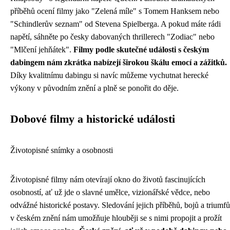
příběhů ocení filmy jako "Zelená míle" s Tomem Hanksem nebo
"Schindlerův seznam" od Stevena Spielberga. A pokud máte rádi
napětí, sáhněte po česky dabovaných thrillerech "Zodiac" nebo
"Mlčení jehňátek".
Filmy podle skutečné události s českým
dabingem nám zkrátka nabízejí širokou škálu emocí a zážitků.
Díky kvalitnímu dabingu si navíc můžeme vychutnat herecké
výkony v původním znění a plně se ponořit do děje.
Dobové filmy a historické události
Životopisné snímky a osobnosti
Životopisné filmy nám otevírají okno do životů fascinujících
osobností, ať už jde o slavné umělce, vizionářské vědce, nebo
odvážné historické postavy. Sledování jejich příběhů, bojů a triumfů
v českém znění nám umožňuje hlouběji se s nimi propojit a prožít