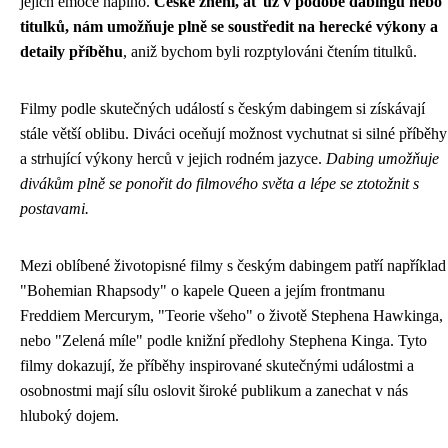
jejich emoce naplno.
České znění, ať už v podobě dabingu nebo
titulků, nám umožňuje plně se soustředit na herecké výkony a
detaily příběhu
, aniž bychom byli rozptylováni čtením titulků.
Filmy podle skutečných událostí s českým dabingem si získávají
stále větší oblibu. Diváci oceňují možnost vychutnat si silné příběhy
a strhující výkony herců v jejich rodném jazyce.
Dabing umožňuje
divákům plně se ponořit do filmového světa a lépe se ztotožnit s
postavami.
Mezi oblíbené životopisné filmy s českým dabingem patří například
"Bohemian Rhapsody" o kapele Queen a jejím frontmanu
Freddiem Mercurym, "Teorie všeho" o životě Stephena Hawkinga,
nebo "Zelená míle" podle knižní předlohy Stephena Kinga. Tyto
filmy dokazují, že příběhy inspirované skutečnými událostmi a
osobnostmi mají sílu oslovit široké publikum a zanechat v nás
hluboký dojem.