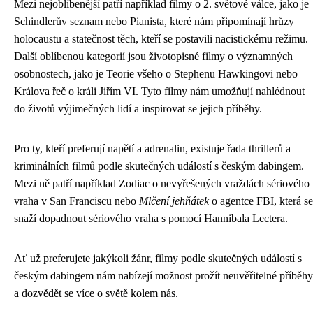
Mezi nejoblíbenější patří například filmy o 2. světové válce, jako je
Schindlerův seznam nebo Pianista, které nám připomínají hrůzy
holocaustu a statečnost těch, kteří se postavili nacistickému režimu.
Další oblíbenou kategorií jsou životopisné filmy o významných
osobnostech, jako je Teorie všeho o Stephenu Hawkingovi nebo
Králova řeč o králi Jiřím VI. Tyto filmy nám umožňují nahlédnout
do životů výjimečných lidí a inspirovat se jejich příběhy.
Pro ty, kteří preferují napětí a adrenalin, existuje řada thrillerů a
kriminálních filmů podle skutečných událostí s českým dabingem.
Mezi ně patří například Zodiac o nevyřešených vraždách sériového
vraha v San Franciscu nebo
Mlčení jehňátek
o agentce FBI, která se
snaží dopadnout sériového vraha s pomocí Hannibala Lectera.
Ať už preferujete jakýkoli žánr, filmy podle skutečných událostí s
českým dabingem nám nabízejí možnost prožít neuvěřitelné příběhy
a dozvědět se více o světě kolem nás.