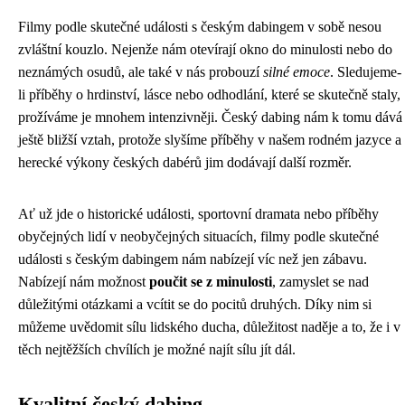
Filmy podle skutečné události s českým dabingem v sobě nesou
zvláštní kouzlo. Nejenže nám otevírají okno do minulosti nebo do
neznámých osudů, ale také v nás probouzí
silné emoce
. Sledujeme-
li příběhy o hrdinství, lásce nebo odhodlání, které se skutečně staly,
prožíváme je mnohem intenzivněji. Český dabing nám k tomu dává
ještě bližší vztah, protože slyšíme příběhy v našem rodném jazyce a
herecké výkony českých dabérů jim dodávají další rozměr.
Ať už jde o historické události, sportovní dramata nebo příběhy
obyčejných lidí v neobyčejných situacích, filmy podle skutečné
události s českým dabingem nám nabízejí víc než jen zábavu.
Nabízejí nám možnost
poučit se z minulosti
, zamyslet se nad
důležitými otázkami a vcítit se do pocitů druhých. Díky nim si
můžeme uvědomit sílu lidského ducha, důležitost naděje a to, že i v
těch nejtěžších chvílích je možné najít sílu jít dál.
Kvalitní český dabing