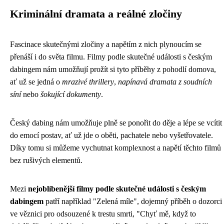
Kriminální dramata a reálné zločiny
Fascinace skutečnými zločiny a napětím z nich plynoucím se
přenáší i do světa filmu. Filmy podle skutečné události s českým
dabingem nám umožňují prožít si tyto příběhy z pohodlí domova,
ať už se jedná o
mrazivé thrillery
,
napínavá dramata z soudních
síní
nebo
šokující dokumenty
.
Český dabing nám umožňuje plně se ponořit do děje a lépe se vcítit
do emocí postav, ať už jde o oběti, pachatele nebo vyšetřovatele.
Díky tomu si můžeme vychutnat komplexnost a napětí těchto filmů
bez rušivých elementů.
Mezi
nejoblíbenější filmy podle skutečné události s českým
dabingem
patří například "Zelená míle", dojemný příběh o dozorci
ve věznici pro odsouzené k trestu smrti, "Chyť mě, když to