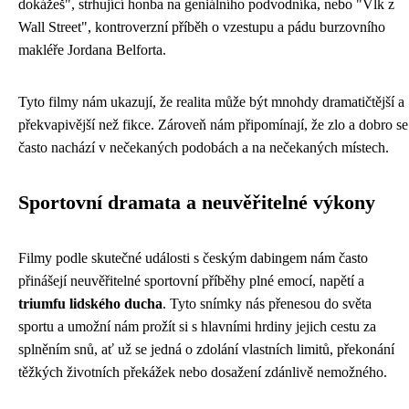
dokážeš", strhující honba na geniálního podvodníka, nebo "Vlk z
Wall Street", kontroverzní příběh o vzestupu a pádu burzovního
makléře Jordana Belforta.
Tyto filmy nám ukazují, že realita může být mnohdy dramatičtější a
překvapivější než fikce. Zároveň nám připomínají, že zlo a dobro se
často nachází v nečekaných podobách a na nečekaných místech.
Sportovní dramata a neuvěřitelné výkony
Filmy podle skutečné události s českým dabingem nám často
přinášejí neuvěřitelné sportovní příběhy plné emocí, napětí a
triumfu lidského ducha
. Tyto snímky nás přenesou do světa
sportu a umožní nám prožít si s hlavními hrdiny jejich cestu za
splněním snů, ať už se jedná o zdolání vlastních limitů, překonání
těžkých životních překážek nebo dosažení zdánlivě nemožného.