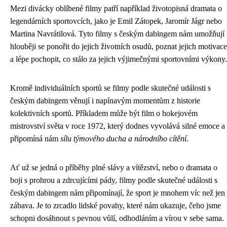
Mezi divácky oblíbené filmy patří například životopisná dramata o
legendárních sportovcích, jako je Emil Zátopek, Jaromír Jágr nebo
Martina Navrátilová. Tyto filmy s českým dabingem nám umožňují
hlouběji se ponořit do jejich životních osudů, poznat jejich motivace
a lépe pochopit, co stálo za jejich výjimečnými sportovními výkony.
Kromě individuálních sportů se filmy podle skutečné události s
českým dabingem věnují i napínavým momentům z historie
kolektivních sportů. Příkladem může být film o hokejovém
mistrovství světa v roce 1972, který dodnes vyvolává silné emoce a
připomíná nám
sílu týmového ducha a národního cítění
.
Ať už se jedná o příběhy plné slávy a vítězství, nebo o dramata o
boji s prohrou a zdrcujícími pády, filmy podle skutečné události s
českým dabingem nám připomínají, že sport je mnohem víc než jen
zábava. Je to zrcadlo lidské povahy, které nám ukazuje, čeho jsme
schopni dosáhnout s pevnou vůlí, odhodláním a vírou v sebe sama.