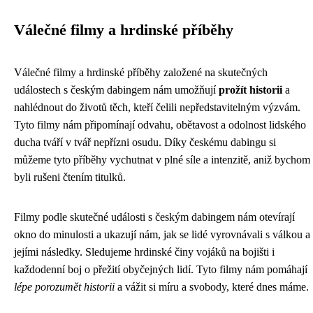
Válečné filmy a hrdinské příběhy
Válečné filmy a hrdinské příběhy založené na skutečných
událostech s českým dabingem nám umožňují
prožít historii
a
nahlédnout do životů těch, kteří čelili nepředstavitelným výzvám.
Tyto filmy nám připomínají odvahu, obětavost a odolnost lidského
ducha tváří v tvář nepřízni osudu. Díky českému dabingu si
můžeme tyto příběhy vychutnat v plné síle a intenzitě, aniž bychom
byli rušeni čtením titulků.
Filmy podle skutečné události s českým dabingem nám otevírají
okno do minulosti a ukazují nám, jak se lidé vyrovnávali s válkou a
jejími následky. Sledujeme hrdinské činy vojáků na bojišti i
každodenní boj o přežití obyčejných lidí. Tyto filmy nám pomáhají
lépe porozumět historii
a vážit si míru a svobody, které dnes máme.