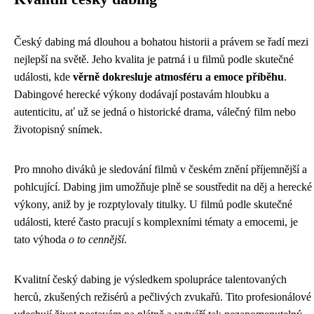
Český dabing má dlouhou a bohatou historii a právem se řadí mezi
nejlepší na světě. Jeho kvalita je patrná i u filmů podle skutečné
události, kde
věrně dokresluje atmosféru a emoce příběhu
.
Dabingové herecké výkony dodávají postavám hloubku a
autenticitu, ať už se jedná o historické drama, válečný film nebo
životopisný snímek.
Pro mnoho diváků je sledování filmů v českém znění příjemnější a
pohlcující. Dabing jim umožňuje plně se soustředit na děj a herecké
výkony, aniž by je rozptylovaly titulky. U filmů podle skutečné
události, které často pracují s komplexními tématy a emocemi, je
tato výhoda
o to cennější
.
Kvalitní český dabing je výsledkem spolupráce talentovaných
herců, zkušených režisérů a pečlivých zvukařů. Tito profesionálové