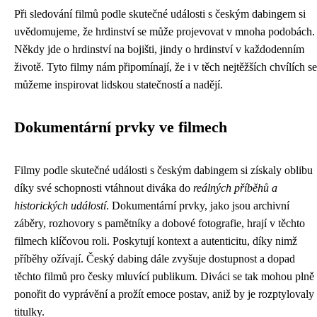
Při sledování filmů podle skutečné události s českým dabingem si
uvědomujeme, že hrdinství se může projevovat v mnoha podobách.
Někdy jde o hrdinství na bojišti, jindy o hrdinství v každodenním
životě. Tyto filmy nám připomínají, že i v těch nejtěžších chvílích se
můžeme inspirovat lidskou statečností a nadějí.
Dokumentární prvky ve filmech
Filmy podle skutečné události s českým dabingem si získaly oblibu
díky své schopnosti vtáhnout diváka do
reálných příběhů a
historických událostí
. Dokumentární prvky, jako jsou archivní
záběry, rozhovory s pamětníky a dobové fotografie, hrají v těchto
filmech klíčovou roli. Poskytují kontext a autenticitu, díky nimž
příběhy ožívají. Český dabing dále zvyšuje dostupnost a dopad
těchto filmů pro česky mluvící publikum. Diváci se tak mohou plně
ponořit do vyprávění a prožít emoce postav, aniž by je rozptylovaly
titulky.