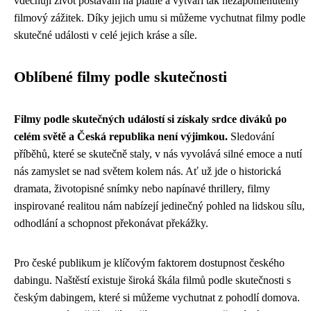
vdechují život postavám na plátně a vytváří tak nezapomenutelný
filmový zážitek. Díky jejich umu si můžeme vychutnat filmy podle
skutečné události v celé jejich kráse a síle.
Oblíbené filmy podle skutečnosti
Filmy podle skutečných událostí si získaly srdce diváků po
celém světě a Česká republika není výjimkou.
Sledování
příběhů, které se skutečně staly, v nás vyvolává silné emoce a nutí
nás zamyslet se nad světem kolem nás. Ať už jde o historická
dramata, životopisné snímky nebo napínavé thrillery, filmy
inspirované realitou nám nabízejí jedinečný pohled na lidskou sílu,
odhodlání a schopnost překonávat překážky.
Pro české publikum je klíčovým faktorem dostupnost českého
dabingu. Naštěstí existuje široká škála filmů podle skutečnosti s
českým dabingem, které si můžeme vychutnat z pohodlí domova.