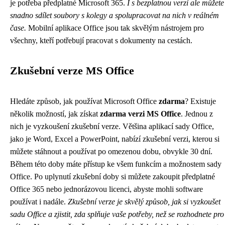
je potřeba předplatné Microsoft 365.
I s bezplatnou verzí ale můžete
snadno sdílet soubory s kolegy a spolupracovat na nich v reálném
čase.
Mobilní aplikace Office jsou tak skvělým nástrojem pro
všechny, kteří potřebují pracovat s dokumenty na cestách.
Zkušební verze MS Office
Hledáte způsob, jak používat Microsoft Office
zdarma
? Existuje
několik možností, jak získat
zdarma verzi MS Office
. Jednou z
nich je vyzkoušení zkušební verze. Většina aplikací sady Office,
jako je Word, Excel a PowerPoint, nabízí zkušební verzi, kterou si
můžete stáhnout a používat po omezenou dobu, obvykle 30 dní.
Během této doby máte přístup ke všem funkcím a možnostem sady
Office. Po uplynutí zkušební doby si můžete zakoupit předplatné
Office 365 nebo jednorázovou licenci, abyste mohli software
používat i nadále.
Zkušební verze je skvělý způsob, jak si vyzkoušet
sadu Office a zjistit, zda splňuje vaše potřeby, než se rozhodnete pro