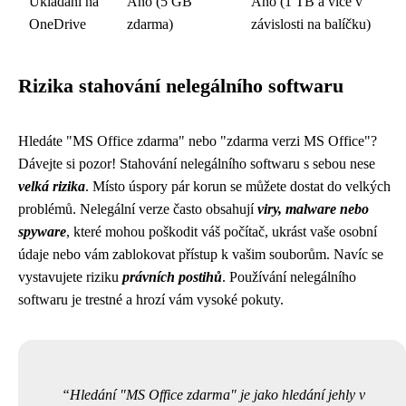
Ukládání na
Ano (5 GB
Ano (1 TB a více v
OneDrive
zdarma)
závislosti na balíčku)
Rizika stahování nelegálního softwaru
Hledáte "MS Office zdarma" nebo "zdarma verzi MS Office"?
Dávejte si pozor! Stahování nelegálního softwaru s sebou nese
velká rizika
. Místo úspory pár korun se můžete dostat do velkých
problémů. Nelegální verze často obsahují
viry, malware nebo
spyware
, které mohou poškodit váš počítač, ukrást vaše osobní
údaje nebo vám zablokovat přístup k vašim souborům. Navíc se
vystavujete riziku
právních postihů
. Používání nelegálního
softwaru je trestné a hrozí vám vysoké pokuty.
Hledání "MS Office zdarma" je jako hledání jehly v