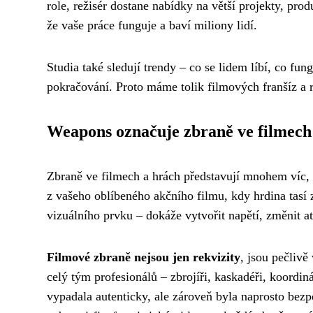
role, režisér dostane nabídky na větší projekty, prod
že vaše práce funguje a baví miliony lidí.
Studia také sledují trendy – co se lidem líbí, co fun
pokračování. Proto máme tolik filmových franšíz a r
Weapons označuje zbraně ve filmech
Zbraně ve filmech a hrách představují mnohem víc,
z vašeho oblíbeného akčního filmu, kdy hrdina tasí z
vizuálního prvku – dokáže vytvořit napětí, změnit 
Filmové zbraně nejsou jen rekvizity
, jsou pečliv
celý tým profesionálů – zbrojíři, kaskadéři, koordin
vypadala autenticky, ale zároveň byla naprosto bezp