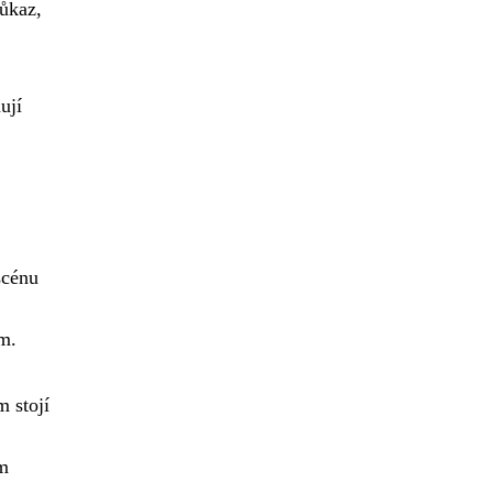
důkaz,
ují
scénu
m.
 stojí
lm