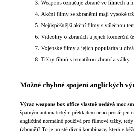
Weapons označuje zbraně ve filmech a h
Akční filmy se zbraněmi mají vysoké tr
Nejúspěšnější akční filmy s válečnou te
Videohry o zbraních a jejich komerční 
Vojenské filmy a jejich popularita u div
Tržby filmů s tematikou zbraní a války
Možné chybné spojení anglických výr
Výraz weapons box office vlastně nedává moc sm
špatným automatickým překladem nebo prostě jen ne
angličtině normálně používá pro filmové tržby, tedy
(zbraně)? To je prostě divná kombinace, která v bě