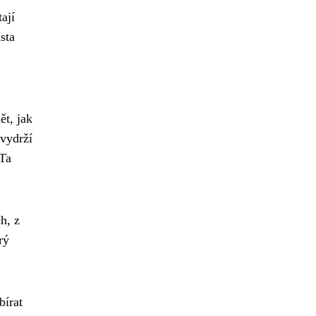
ají
sta
ět, jak
 vydrží
 Ta
h, z
rý
bírat