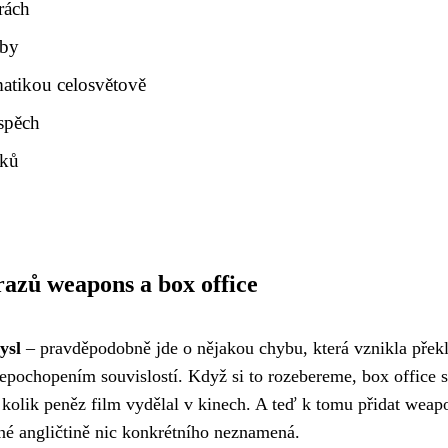
rách
žby
matikou celosvětově
úspěch
áků
azů weapons a box office
ysl
– pravděpodobně jde o nějakou chybu, která vznikla přek
pochopením souvislostí. Když si to rozebereme, box office s
 kolik peněz film vydělal v kinech. A teď k tomu přidat weap
žné angličtině nic konkrétního neznamená.