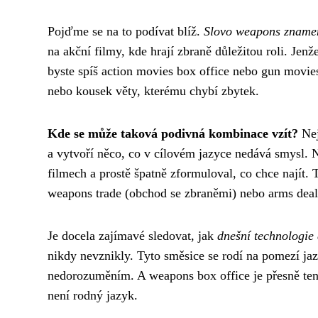
Pojďme se na to podívat blíž.
Slovo weapons zname
na akční filmy, kde hrají zbraně důležitou roli. Jenž
byste spíš action movies box office nebo gun movie
nebo kousek věty, kterému chybí zbytek.
Kde se může taková podivná kombinace vzít?
Nej
a vytvoří něco, co v cílovém jazyce nedává smysl.
filmech a prostě špatně zformuloval, co chce najít. T
weapons trade (obchod se zbraněmi) nebo arms deal 
Je docela zajímavé sledovat, jak
dnešní technologie
nikdy nevznikly. Tyto směsice se rodí na pomezí ja
nedorozuměním. A weapons box office je přesně ten 
není rodný jazyk.