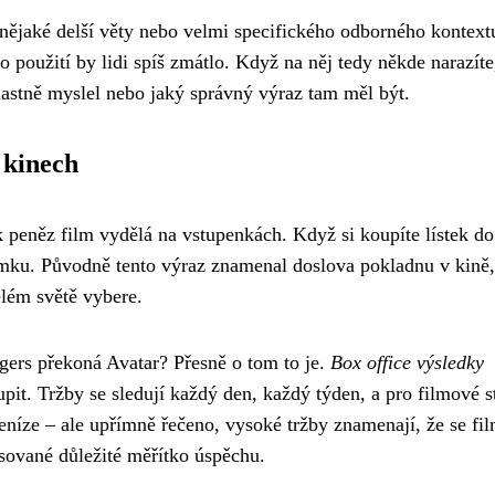
 nějaké delší věty nebo velmi specifického odborného kontext
o použití by lidi spíš zmátlo. Když na něj tedy někde narazíte
vlastně myslel nebo jaký správný výraz tam měl být.
 kinech
 peněz film vydělá na vstupenkách. Když si koupíte lístek do
ímku. Původně tento výraz znamenal doslova pokladnu v kině,
elém světě vybere.
engers překoná Avatar? Přesně o tom to je.
Box office výsledky
oupit. Tržby se sledují každý den, každý týden, a pro filmové s
peníze – ale upřímně řečeno, vysoké tržby znamenají, že se fil
esované důležité měřítko úspěchu.