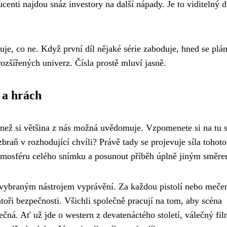
ucenti najdou snáz investory na další nápady. Je to viditelný 
guje, co ne. Když první díl nějaké série zaboduje, hned se plán
ozšířených univerz. Čísla prostě mluví jasně.
 a hrách
 než si většina z nás možná uvědomuje. Vzpomenete si na tu 
braň v rozhodující chvíli? Právě tady se projevuje síla tohoto
atmosféru celého snímku a posunout příběh úplně jiným směre
ě vybraným nástrojem vyprávění. Za každou pistolí nebo mečem
átoři bezpečnosti. Všichli společně pracují na tom, aby scéna
ečná. Ať už jde o western z devatenáctého století, válečný fi