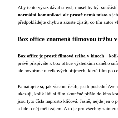
Aby tento výraz dával smysl, musel by být součástí
normální komunikaci ale prostě nemá místo
a jeh
předpokládejte chybu a zkuste zjistit, co tím autor 
Box office znamená filmovou tržbu v
Box office je prostě filmová tržba v kinech
– kolik
právě přispíváte k box office výsledkům daného sn
ale hovoříme o celkových příjmech, které film po c
Pamatujete si, jak všichni řešili, jestli poslední Av
ukazují, kolik lidí si film skutečně přišlo do kina k
jsou tyto čísla naprosto klíčová. Jasně, nejde jen o 
a lidé o něj měli zájem. A to je pro všechny zainter