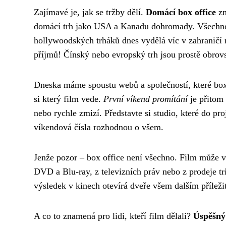
Zajímavé je, jak se tržby dělí.
Domácí box office
zn
domácí trh jako USA a Kanadu dohromady. Všechno os
hollywoodských trháků dnes vydělá víc v zahraničí
příjmů! Čínský nebo evropský trh jsou prostě obrov
Dneska máme spoustu webů a společností, které box o
si který film vede.
První víkend promítání
je přitom 
nebo rychle zmizí. Představte si studio, které do pr
víkendová čísla rozhodnou o všem.
Jenže pozor – box office není všechno. Film může vy
DVD a Blu-ray, z televizních práv nebo z prodeje trič
výsledek v kinech otevírá dveře všem dalším příleži
A co to znamená pro lidi, kteří film dělali?
Úspěšný 