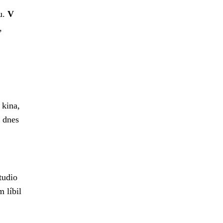
u.
V
,
 kina,
 dnes
tudio
m líbil