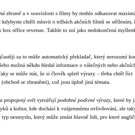
ná zbraně
a v souvislosti s filmy by mohlo odkazovat maxim
e kdybyste chtěli mluvit o tržbách akčních filmů se střílením, 
s box office revenue. Takhle to zní jako nedokončená myšlen
častěji za to může automatický překladač, který nerozumí ko
 Nebo možná někdo hledal informace o válečných nebo akčníc
aky se může stát, že si člověk spletl výrazy – třeba chtěl říct
(obchod se zbraněmi), což jsou úplně jiná témata.
 a propojený svět vytvářejí podobné podivné výrazy
, které by 
zyků a kultur, kde dochází k vzájemnému ovlivňování, ale tak
typ nesmyslu, který může zmást hlavně lidi, pro které anglič