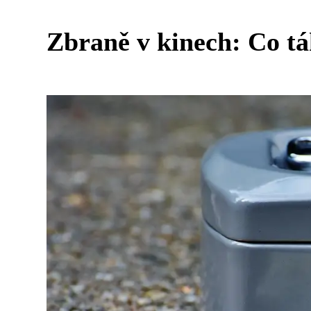
Zbraně v kinech: Co tá