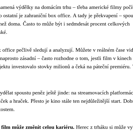
amená výdělky na domácím trhu – třeba americké filmy počít
tatní je zahraniční box office. A tady je překvapení – spou
 než doma. Často to může být i sedmdesát procent celkových
ské.
ffice pečlivě sledují a analyzují. Můžete v reálném čase vid
naprosto zásadní – často rozhodne o tom, jestli film v kinech
ojektu investovalo stovky milionů a čeká na páteční premiéru.
dělat spoustu peněz ještě jinde: na streamovacích platformác
ek a hraček. Přesto je kino stále ten nejdůležitější start. Dob
tostem.
film může změnit celou kariéru.
Herec z trháku si může vy