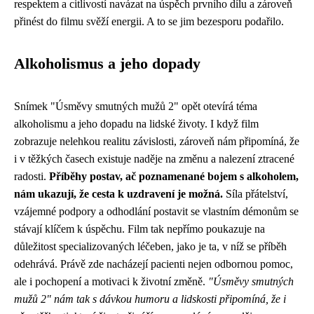
respektem a citlivostí navázat na úspěch prvního dílu a zároveň
přinést do filmu svěží energii. A to se jim bezesporu podařilo.
Alkoholismus a jeho dopady
Snímek "Úsměvy smutných mužů 2" opět otevírá téma
alkoholismu a jeho dopadu na lidské životy. I když film
zobrazuje nelehkou realitu závislosti, zároveň nám připomíná, že
i v těžkých časech existuje naděje na změnu a nalezení ztracené
radosti.
Příběhy postav, ač poznamenané bojem s alkoholem,
nám ukazují, že cesta k uzdravení je možná.
Síla přátelství,
vzájemné podpory a odhodlání postavit se vlastním démonům se
stávají klíčem k úspěchu. Film tak nepřímo poukazuje na
důležitost specializovaných léčeben, jako je ta, v níž se příběh
odehrává. Právě zde nacházejí pacienti nejen odbornou pomoc,
ale i pochopení a motivaci k životní změně.
"Úsměvy smutných
mužů 2" nám tak s dávkou humoru a lidskosti připomíná, že i