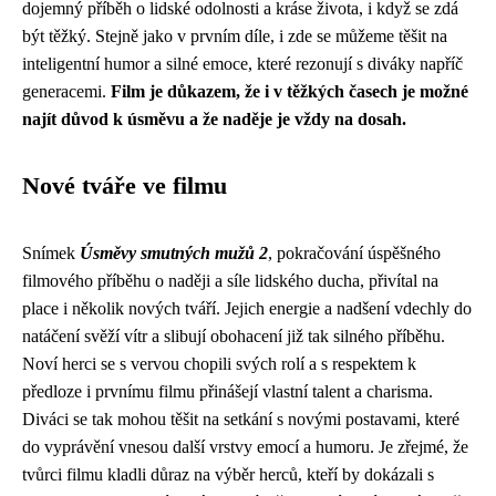
dojemný příběh o lidské odolnosti a kráse života, i když se zdá
být těžký. Stejně jako v prvním díle, i zde se můžeme těšit na
inteligentní humor a silné emoce, které rezonují s diváky napříč
generacemi.
Film je důkazem, že i v těžkých časech je možné
najít důvod k úsměvu a že naděje je vždy na dosah.
Nové tváře ve filmu
Snímek
Úsměvy smutných mužů 2
, pokračování úspěšného
filmového příběhu o naději a síle lidského ducha, přivítal na
place i několik nových tváří. Jejich energie a nadšení vdechly do
natáčení svěží vítr a slibují obohacení již tak silného příběhu.
Noví herci se s vervou chopili svých rolí a s respektem k
předloze i prvnímu filmu přinášejí vlastní talent a charisma.
Diváci se tak mohou těšit na setkání s novými postavami, které
do vyprávění vnesou další vrstvy emocí a humoru. Je zřejmé, že
tvůrci filmu kladli důraz na výběr herců, kteří by dokázali s