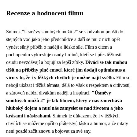
Recenze a hodnocení filmu
Snímek "Úsměvy smutných mužů 2" se s odvahou pouští do
stejných vod jako jeho předchůdce a daří se mu z nich opět
vynést silný příběh o naději a lidské síle. Film s citem a
pochopením vykresluje osudy hrdinů, kteří se i přes těžkosti
osudu nevzdávají a bojují za lepší zítřky.
Diváci se tak mohou
těšit na příběhy plné emocí, které jim dodají optimismus a
víru v to, že i v těžkých chvílích je možné najít světlo.
Film se
nebojí ukázat i těžká témata, dělá to však s respektem a citlivostí,
a zároveň nabízí divákům naději a inspiraci.
"Úsměvy
smutných mužů 2" je tak filmem, který v nás zanechává
hluboký dojem a nutí nás zamyslet se nad životem a jeho
krásami i nástrahami.
Snímek je důkazem, že i v těžkých
chvílích se můžeme opřít o přátelství, lásku a humor, a že nikdy
není pozdě začít znovu a bojovat za své sny.