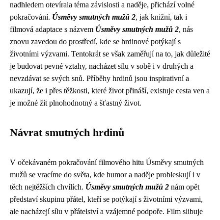
nadhledem otevírala téma závislosti a naděje, přichází volné
pokračování.
Úsměvy smutných mužů 2
, jak knižní, tak i
filmová adaptace s názvem
Úsměvy smutných mužů 2
, nás
znovu zavedou do prostředí, kde se hrdinové potýkají s
životními výzvami. Tentokrát se však zaměřují na to, jak důležité
je budovat pevné vztahy, nacházet sílu v sobě i v druhých a
nevzdávat se svých snů. Příběhy hrdinů jsou inspirativní a
ukazují, že i přes těžkosti, které život přináší, existuje cesta ven a
je možné žít plnohodnotný a šťastný život.
Návrat smutných hrdinů
V očekávaném pokračování filmového hitu Úsměvy smutných
mužů se vracíme do světa, kde humor a naděje probleskují i v
těch nejtěžších chvílích.
Úsměvy smutných mužů 2
nám opět
představí skupinu přátel, kteří se potýkají s životními výzvami,
ale nacházejí sílu v přátelství a vzájemné podpoře. Film slibuje