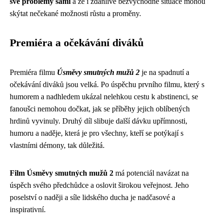
své problémy sami
a že i zdánlivě bezvýchodné situace mohou
skýtat nečekané možnosti růstu a proměny.
Premiéra a očekávání diváků
Premiéra filmu
Úsměvy smutných mužů 2
je na spadnutí a
očekávání diváků jsou velká. Po úspěchu prvního filmu, který s
humorem a nadhledem ukázal nelehkou cestu k abstinenci, se
fanoušci nemohou dočkat, jak se příběhy jejich oblíbených
hrdinů vyvinuly. Druhý díl slibuje další dávku upřímnosti,
humoru a naděje, která je pro všechny, kteří se potýkají s
vlastními démony, tak důležitá.
Film Úsměvy smutných mužů 2
má potenciál navázat na
úspěch svého předchůdce a oslovit širokou veřejnost. Jeho
poselství o naději a síle lidského ducha je nadčasové a
inspirativní.