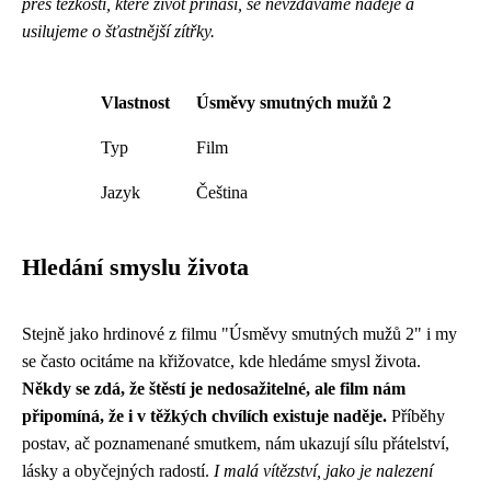
přes těžkosti, které život přináší, se nevzdáváme naděje a
usilujeme o šťastnější zítřky.
Vlastnost
Úsměvy smutných mužů 2
Typ
Film
Jazyk
Čeština
Hledání smyslu života
Stejně jako hrdinové z filmu "Úsměvy smutných mužů 2" i my
se často ocitáme na křižovatce, kde hledáme smysl života.
Někdy se zdá, že štěstí je nedosažitelné, ale film nám
připomíná, že i v těžkých chvílích existuje naděje.
Příběhy
postav, ač poznamenané smutkem, nám ukazují sílu přátelství,
lásky a obyčejných radostí.
I malá vítězství, jako je nalezení