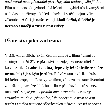
nové vášně nebo překonání překážky, nám dodávají sílu jít dál.
Film nám nenabízí jednoduchá řešení, ale vybízí nás k zamyšlení
nad vlastními životy a k hledání světla i v těch nejtmavších
zákoutích.
Ať už je naše cesta jakkoli složitá, důležité je
neztrácet naději a víru v lepší zítřky.
Přátelství jako záchrana
V těžkých chvílích, jakým čelí i hrdinové z filmu "Úsměvy
smutných mužů 2", se přátelství ukazuje jako neocenitelná
kotva.
Sdílené radosti chutnají lépe a ty těžké chvíle se snáze
nesou, když je s kým je sdílet.
Právě v tom tkví síla a krása
lidského propojení. Postavy ve filmu, ač poznamenané životními
zkouškami, nacházejí útěchu a sílu v přátelství, které se mezi
nimi rodí.
Stejně jako v prvním díle, i zde nám "Úsměvy
smutných mužů 2" připomínají, že naděje a lidskost se dají
nalézt i na těch nejméně očekávaných místech.
Ať už se jedná