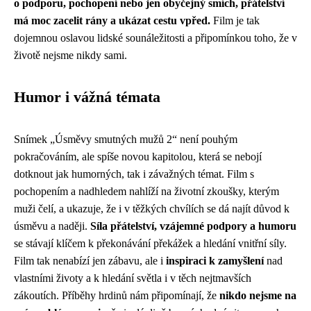
o podporu, pochopení nebo jen obyčejný smích, přátelství
má moc zacelit rány a ukázat cestu vpřed.
Film je tak
dojemnou oslavou lidské sounáležitosti a připomínkou toho, že v
životě nejsme nikdy sami.
Humor i vážná témata
Snímek „Úsměvy smutných mužů 2“ není pouhým
pokračováním, ale spíše novou kapitolou, která se nebojí
dotknout jak humorných, tak i závažných témat. Film s
pochopením a nadhledem nahlíží na životní zkoušky, kterým
muži čelí, a ukazuje, že i v těžkých chvílích se dá najít důvod k
úsměvu a naději.
Síla přátelství, vzájemné podpory a humoru
se stávají klíčem k překonávání překážek a hledání vnitřní síly.
Film tak nenabízí jen zábavu, ale i
inspiraci k zamyšlení
nad
vlastními životy a k hledání světla i v těch nejtmavších
zákoutích. Příběhy hrdinů nám připomínají, že
nikdo nejsme na