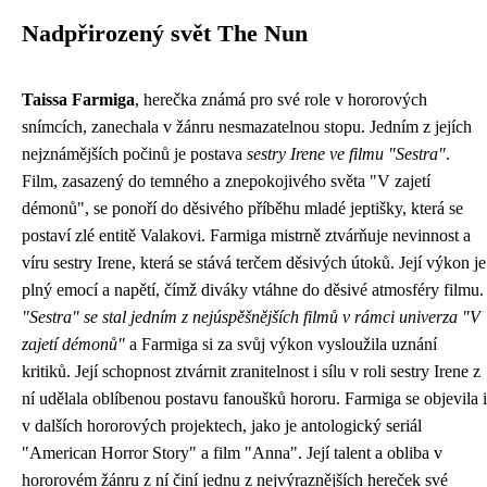
Nadpřirozený svět The Nun
Taissa Farmiga
, herečka známá pro své role v hororových
snímcích, zanechala v žánru nesmazatelnou stopu. Jedním z jejích
nejznámějších počinů je postava
sestry Irene ve filmu "Sestra"
.
Film, zasazený do temného a znepokojivého světa "V zajetí
démonů", se ponoří do děsivého příběhu mladé jeptišky, která se
postaví zlé entitě Valakovi. Farmiga mistrně ztvárňuje nevinnost a
víru sestry Irene, která se stává terčem děsivých útoků. Její výkon je
plný emocí a napětí, čímž diváky vtáhne do děsivé atmosféry filmu.
"Sestra" se stal jedním z nejúspěšnějších filmů v rámci univerza "V
zajetí démonů"
a Farmiga si za svůj výkon vysloužila uznání
kritiků. Její schopnost ztvárnit zranitelnost i sílu v roli sestry Irene z
ní udělala oblíbenou postavu fanoušků hororu. Farmiga se objevila i
v dalších hororových projektech, jako je antologický seriál
"American Horror Story" a film "Anna". Její talent a obliba v
hororovém žánru z ní činí jednu z nejvýraznějších hereček své