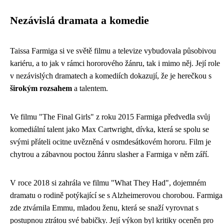
Nezávislá dramata a komedie
Taissa Farmiga si ve světě filmu a televize vybudovala působivou
kariéru, a to jak v rámci hororového žánru, tak i mimo něj. Její role
v nezávislých dramatech a komediích dokazují, že je herečkou s
širokým rozsahem
a talentem.
Ve filmu "The Final Girls" z roku 2015 Farmiga předvedla svůj
komediální talent jako Max Cartwright, dívka, která se spolu se
svými přáteli ocitne uvězněná v osmdesátkovém hororu. Film je
chytrou a zábavnou poctou žánru slasher a Farmiga v něm září.
V roce 2018 si zahrála ve filmu "What They Had", dojemném
dramatu o rodině potýkající se s Alzheimerovou chorobou. Farmiga
zde ztvárnila Emmu, mladou ženu, která se snaží vyrovnat s
postupnou ztrátou své babičky. Její výkon byl kritiky oceněn pro