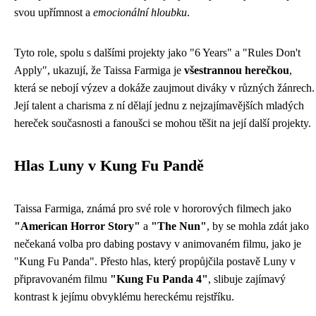
svou upřímnost a
emocionální hloubku
.
Tyto role, spolu s dalšími projekty jako "6 Years" a "Rules Don't
Apply", ukazují, že Taissa Farmiga je
všestrannou herečkou
,
která se nebojí výzev a dokáže zaujmout diváky v různých žánrech.
Její talent a charisma z ní dělají jednu z nejzajímavějších mladých
hereček současnosti a fanoušci se mohou těšit na její další projekty.
Hlas Luny v Kung Fu Pandě
Taissa Farmiga, známá pro své role v hororových filmech jako
"American Horror Story"
a
"The Nun"
, by se mohla zdát jako
nečekaná volba pro dabing postavy v animovaném filmu, jako je
"Kung Fu Panda". Přesto hlas, který propůjčila postavě Luny v
připravovaném filmu
"Kung Fu Panda 4"
, slibuje zajímavý
kontrast k jejímu obvyklému hereckému rejstříku.