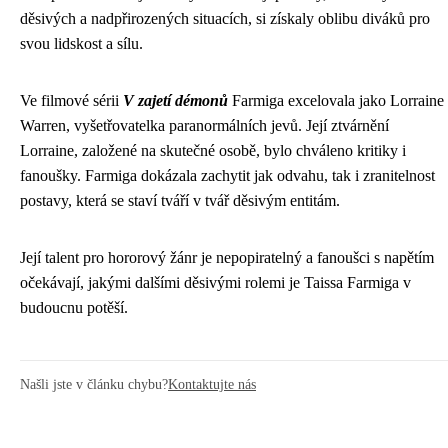
děsivých a nadpřirozených situacích, si získaly oblibu diváků pro
svou lidskost a sílu.
Ve filmové sérii
V zajetí démonů
Farmiga excelovala jako Lorraine
Warren, vyšetřovatelka paranormálních jevů. Její ztvárnění
Lorraine, založené na skutečné osobě, bylo chváleno kritiky i
fanoušky. Farmiga dokázala zachytit jak odvahu, tak i zranitelnost
postavy, která se staví tváří v tvář děsivým entitám.
Její talent pro hororový žánr je nepopiratelný a fanoušci s napětím
očekávají, jakými dalšími děsivými rolemi je Taissa Farmiga v
budoucnu potěší.
Našli jste v článku chybu?
Kontaktujte nás