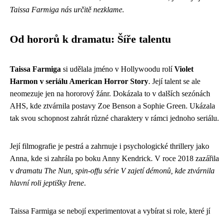
Taissa Farmiga nás určitě nezklame.
Od hororů k dramatu: Šíře talentu
Taissa Farmiga
si udělala jméno v Hollywoodu rolí
Violet
Harmon v seriálu American Horror Story
. Její talent se ale
neomezuje jen na hororový žánr. Dokázala to v dalších sezónách
AHS, kde ztvárnila postavy Zoe Benson a Sophie Green. Ukázala
tak svou schopnost zahrát různé charaktery v rámci jednoho seriálu.
Její filmografie je pestrá a zahrnuje i psychologické thrillery jako
Anna, kde si zahrála po boku Anny Kendrick. V roce 2018 zazářila
v
dramatu The Nun, spin-offu série V zajetí démonů, kde ztvárnila
hlavní roli jeptišky Irene
.
Taissa Farmiga se nebojí experimentovat a vybírat si role, které jí