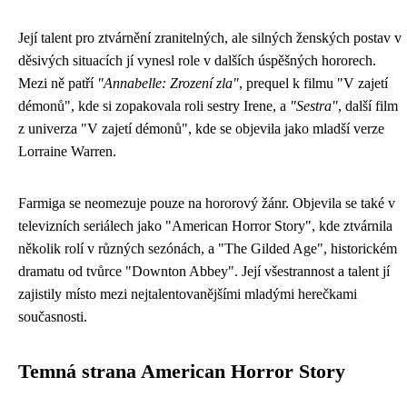
Její talent pro ztvárnění zranitelných, ale silných ženských postav v
děsivých situacích jí vynesl role v dalších úspěšných hororech.
Mezi ně patří
"Annabelle: Zrození zla"
, prequel k filmu "V zajetí
démonů", kde si zopakovala roli sestry Irene, a
"Sestra"
, další film
z univerza "V zajetí démonů", kde se objevila jako mladší verze
Lorraine Warren.
Farmiga se neomezuje pouze na hororový žánr. Objevila se také v
televizních seriálech jako "American Horror Story", kde ztvárnila
několik rolí v různých sezónách, a "The Gilded Age", historickém
dramatu od tvůrce "Downton Abbey". Její všestrannost a talent jí
zajistily místo mezi nejtalentovanějšími mladými herečkami
současnosti.
Temná strana American Horror Story