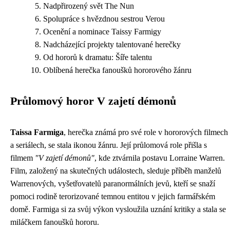
Nadpřirozený svět The Nun
Spolupráce s hvězdnou sestrou Verou
Ocenění a nominace Taissy Farmigy
Nadcházející projekty talentované herečky
Od hororů k dramatu: Šíře talentu
Oblíbená herečka fanoušků hororového žánru
Průlomový horor V zajetí démonů
Taissa Farmiga
, herečka známá pro své role v hororových filmech
a seriálech, se stala ikonou žánru. Její průlomová role přišla s
filmem
"V zajetí démonů"
, kde ztvárnila postavu Lorraine Warren.
Film, založený na skutečných událostech, sleduje příběh manželů
Warrenových, vyšetřovatelů paranormálních jevů, kteří se snaží
pomoci rodině terorizované temnou entitou v jejich farmářském
domě. Farmiga si za svůj výkon vysloužila uznání kritiky a stala se
miláčkem fanoušků hororu.