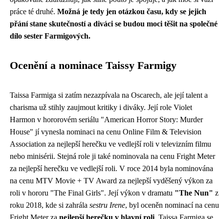
práce té druhé.
Možná je tedy jen otázkou času, kdy se jejich
přání stane skutečností a diváci se budou moci těšit na společné
dílo sester Farmigových.
Ocenění a nominace Taissy Farmigy
Taissa Farmiga si zatím nezazpívala na Oscarech, ale její talent a
charisma už stihly zaujmout kritiky i diváky. Její role Violet
Harmon v hororovém seriálu "American Horror Story: Murder
House" jí vynesla nominaci na cenu Online Film & Television
Association za nejlepší herečku ve vedlejší roli v televizním filmu
nebo minisérii. Stejná role ji také nominovala na cenu Fright Meter
za nejlepší herečku ve vedlejší roli. V roce 2014 byla nominována
na cenu MTV Movie + TV Award za nejlepší vyděšený výkon za
roli v hororu "The Final Girls". Její výkon v dramatu
"The Nun"
z
roku 2018, kde si zahrála
sestru Irene
, byl oceněn nominací na cenu
Fright Meter za
nejlepší herečku v hlavní roli
. Taissa Farmiga se