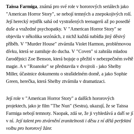
Taissa Farmiga
, známá pro své role v hororových seriálech jako
"American Horror Story", se nebojí temných a znepokojivých rolí.
Její herecký rejstřík sahá od vystrašených teenagerů až po posedlé
duše a vražedné psychopatky. V "American Horror Story" se
objevila v několika sezónách, z nichž každá nabídla jiný děsivý
příběh. V "Murder House" ztvárnila Violet Harmon, problémovou
dívku, která se zamiluje do ducha. V "Coven" si zahrála mladou
čarodějnici Zoe Benson, která bojuje o přežití v nebezpečném světě
magie. A v "Roanoke" se představila v dvojroli - jako Shelby
Miller, účastnice dokumentu o strašidelném domě, a jako Sophie
Green, herečka, která Shelby ztvárnila v dramatizaci.
Její role v "American Horror Story" a dalších hororových
projektech, jako je film "The Nun" (Sestra), ukazují, že se Taissa
Farmiga nebojí temnoty. Naopak, zdá se, že ji vyhledává a daří se jí
v ní.
Její talent pro ztvárnění zranitelnosti i děsu z ní dělá perfektní
volbu pro hororový žánr.