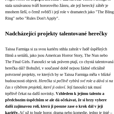
stala uznávanou tváří hororového žánru, ale její herecký záběr je
mnohem širší, o čemž svědčí i její role v dramatech jako "The Bling
Ring" nebo "Rules Don't Apply".
Nadcházející projekty talentované herečky
Taissa Farmiga si za svou kariéru stihla zahrát v řadě úspěšných
filmů a seriálů, jako jsou American Horror Story, The Nun nebo
The Final Girls. Fanoušci se tak právem ptají, co chystá talentovaná
herečka dál? Bohužel, v současné době nejsou žádné oficiálně
potvrzené projekty, ve kterých by se Taissa Farmiga měla v blízké
budoucnosti objevit.
Herečka si pečlivě vybírá své role a dává si na
čas s výběrem projektů, které ji osloví.
Její fanoušci tak musí
trpělivě čekat na další novinky.
Vzhledem k jejímu talentu a
předchozím úspěchům se ale dá očekávat, že si brzy vybere
další zajímavou roli, která ji posune zase o krok dál v její
kariéře.
Ať už to bude horor, drama nebo komedie, jedno je jisté –