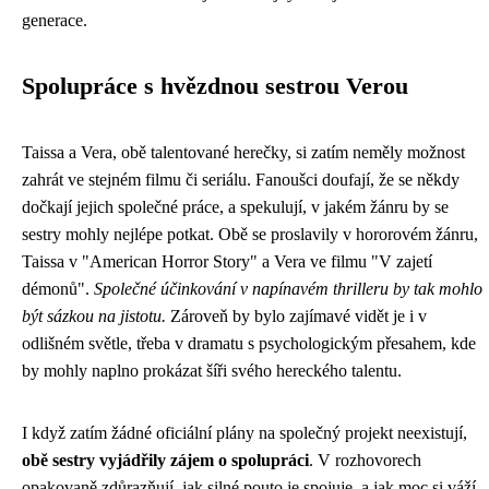
generace.
Spolupráce s hvězdnou sestrou Verou
Taissa a Vera, obě talentované herečky, si zatím neměly možnost
zahrát ve stejném filmu či seriálu. Fanoušci doufají, že se někdy
dočkají jejich společné práce, a spekulují, v jakém žánru by se
sestry mohly nejlépe potkat. Obě se proslavily v hororovém žánru,
Taissa v "American Horror Story" a Vera ve filmu "V zajetí
démonů".
Společné účinkování v napínavém thrilleru by tak mohlo
být sázkou na jistotu.
Zároveň by bylo zajímavé vidět je i v
odlišném světle, třeba v dramatu s psychologickým přesahem, kde
by mohly naplno prokázat šíři svého hereckého talentu.
I když zatím žádné oficiální plány na společný projekt neexistují,
obě sestry vyjádřily zájem o spolupráci
. V rozhovorech
opakovaně zdůrazňují, jak silné pouto je spojuje, a jak moc si váží