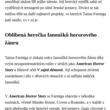
umožňují ukázat šíři jejího talentu. Její herecký rejstřík sahá od
vyděšených teenagerů po silné ženské postavy. Diváci se tak
můžou těšit na další zajímavé projekty, ve kterých Taissa Farmiga
jistě ukáže, co v ní je.
Oblíbená herečka fanoušků hororového
žánru
Taissa Farmiga si získala srdce fanoušků hororového žánru díky
svým nezapomenutelným rolím v sériích jako
American Horror
Story
a filmové sérii
V zajetí démonů
. Její schopnost ztvárnit
zranitelnost i sílu v děsivých situacích z ní udělala miláček
fanoušků.
V
American Horror Story
se Farmiga objevila v několika
sezónách, včetně Murder House, Coven a Roanoke, a v každé z
nich předvedla svůj herecký rozsah. Její postavy, často chycené v