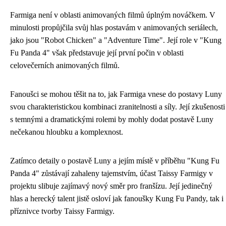
Farmiga není v oblasti animovaných filmů úplným nováčkem. V
minulosti propůjčila svůj hlas postavám v animovaných seriálech,
jako jsou "Robot Chicken" a "Adventure Time". Její role v "Kung
Fu Panda 4" však představuje její první počin v oblasti
celovečerních animovaných filmů.
Fanoušci se mohou těšit na to, jak Farmiga vnese do postavy Luny
svou charakteristickou kombinaci zranitelnosti a síly. Její zkušenosti
s temnými a dramatickými rolemi by mohly dodat postavě Luny
nečekanou hloubku a komplexnost.
Zatímco detaily o postavě Luny a jejím místě v příběhu "Kung Fu
Panda 4" zůstávají zahaleny tajemstvím, účast Taissy Farmigy v
projektu slibuje zajímavý nový směr pro franšízu. Její jedinečný
hlas a herecký talent jistě osloví jak fanoušky Kung Fu Pandy, tak i
příznivce tvorby Taissy Farmigy.