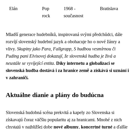
Elán
Pop
1968 -
Bratislava
rock
současnost
Mladší generace hudebníků, inspirovaná svými předchůdci, dále
rozvíjí slovenský hudební jazyk a obohacuje ho o nové žánry a
vlivy.
Skupiny jako Para, Fallgrapp, S hudbou vesmírnou či
Puding pani Elvisovej dokazují, že slovenská hudba je živá a
neustále se vyvíjející entita
.
Díky internetu a globalizaci se
slovenská hudba dostává i za hranice země a získává si uznání i
v zahraničí.
Aktuálne dianie a plány do budúcna
Slovenská hudobná scéna prekvitá a kapely zo Slovenska si
získavajú čoraz väčšiu popularitu aj za hranicami. Mnohé z nich
chystajú v najbližšej dobe
nové albumy
,
koncertné turné
a ďalšie