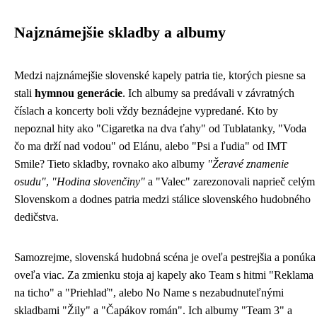
Najznámejšie skladby a albumy
Medzi najznámejšie slovenské kapely patria tie, ktorých piesne sa
stali
hymnou generácie
. Ich albumy sa predávali v závratných
číslach a koncerty boli vždy beznádejne vypredané. Kto by
nepoznal hity ako "Cigaretka na dva ťahy" od Tublatanky, "Voda
čo ma drží nad vodou" od Elánu, alebo "Psi a ľudia" od IMT
Smile? Tieto skladby, rovnako ako albumy
"Žeravé znamenie
osudu"
,
"Hodina slovenčiny"
a "Valec" zarezonovali naprieč celým
Slovenskom a dodnes patria medzi stálice slovenského hudobného
dedičstva.
Samozrejme, slovenská hudobná scéna je oveľa pestrejšia a ponúka
oveľa viac. Za zmienku stoja aj kapely ako Team s hitmi "Reklama
na ticho" a "Priehlaď", alebo No Name s nezabudnuteľnými
skladbami "Žily" a "Čapákov román". Ich albumy "Team 3" a