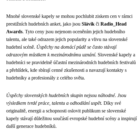
Mnohé slovenské kapely se mohou pochlubit ziskem cen v rámci
prestižních hudebních anket, jako jsou
Slávik
či
Radio_Head
Awards
. Tyto ceny jsou nejenom oceněním jejich hudebního
talentu, ale také odrazem jejich popularity a vlivu na slovenské
hudební scéně.
Úspěchy na domácí půdě se často stávají
odrazovým můstkem k mezinárodnímu uznání.
Slovenské kapely a
hudebníci se pravidelně účastní mezinárodních hudebních festivalů
a přehlídek, kde sbírají cenné zkušenosti a navazují kontakty s
hudebníky a profesionály z celého světa.
Úspěchy slovenských hudebních skupin nejsou náhodné. Jsou
výsledkem tvrdé práce, talentu a odhodlání uspět.
Díky své
originalitě, energii a schopnosti oslovit publikum se slovenské
kapely stávají důležitou součástí evropské hudební scény a inspirují
další generace hudebníků.