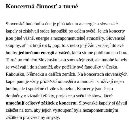
Koncertná činnosť a turné
Slovenská hudební scéna je plná talentu a energie a slovenské
kapely si získávají srdce fanoušků po celém světě. Jejich koncerty
jsou plné vášně, energie a nezapomenutelné atmosféry. Slovenské
skupiny, ať už hrají rock, pop, folk nebo jiný žánr, vnášejí do své
hudby
jedinečnou energii a vášeň
, která strhne publikum s sebou.
Turné po rodném Slovensku jsou samozřejmostí, ale mnohé kapely
se vydávají i do zahraničí, aby potěšily své fanoušky v Česku,
Rakousku, Německu a dalších zemích. Na koncertech slovenských
kapel panuje vždy
přátelská atmosféra
a fanoušci si užívají nejen
hudbu, ale i společné chvíle s kapelou. Koncerty jsou často
doplněny o vizuální efekty, projekce a světelné show, které
umocňují celkový zážitek z koncertu
. Slovenské kapely si dávají
záležet na tom, aby jejich vystoupení byla nezapomenutelným
zážitkem pro všechny smysly.