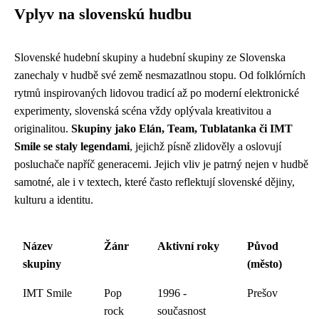
Vplyv na slovenskú hudbu
Slovenské hudební skupiny a hudební skupiny ze Slovenska
zanechaly v hudbě své země nesmazatlnou stopu. Od folklórních
rytmů inspirovaných lidovou tradicí až po moderní elektronické
experimenty, slovenská scéna vždy oplývala kreativitou a
originalitou.
Skupiny jako Elán, Team, Tublatanka či IMT
Smile se staly legendami
, jejichž písně zlidověly a oslovují
posluchače napříč generacemi. Jejich vliv je patrný nejen v hudbě
samotné, ale i v textech, které často reflektují slovenské dějiny,
kulturu a identitu.
Název
Žánr
Aktivní roky
Původ
skupiny
(město)
IMT Smile
Pop
1996 -
Prešov
rock
současnost