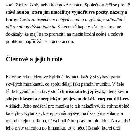
spolužáci ze školy nebo kolegové z práce. Společnou řečí se pro ně
stává
hudba, která jim umožňuje vyjádřit své pocity, názory a
touhy
.
Cesta za úspěchem nebývá snadná a vyžaduje odhodlání,
píli a notnou dávku talentu.
Slovenské kapely však opakovaně
dokázaly, že mají na to prorazit i na mezinárodní scéně a oslovit
publikum napříč žánry a generacemi.
Členové a jejich role
Když se řekne
členové Spirituál kvintet
, každý si vybaví partu
skvělých muzikantů, co spolu dělají fakt parádní muziku. V čele
týhle legendární sestavy stojí
charismatickej zpěvák
, kterej
svým
silným hlasem a energickým projevem dokáže rozproudit krev
v žilách
. Jeho nadšení pro muziku je tak nakažlivý, že strhne úplně
každýho. Kytarista, kterej je známej svejma úžasnýma sólama a
melodickejma riffama, dává hudbě tu správnou hloubku. No a když
jeho prsty tancujou po hmatníku, to je něco! Basák, kterej drží