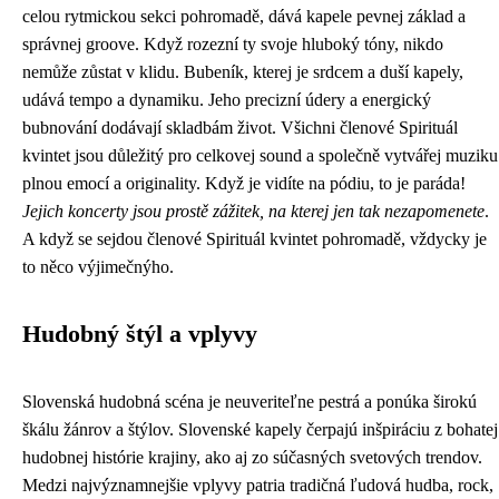
celou rytmickou sekci pohromadě, dává kapele pevnej základ a
správnej groove. Když rozezní ty svoje hluboký tóny, nikdo
nemůže zůstat v klidu. Bubeník, kterej je srdcem a duší kapely,
udává tempo a dynamiku. Jeho precizní údery a energický
bubnování dodávají skladbám život. Všichni členové Spirituál
kvintet jsou důležitý pro celkovej sound a společně vytvářej muziku
plnou emocí a originality. Když je vidíte na pódiu, to je paráda!
Jejich koncerty jsou prostě zážitek, na kterej jen tak nezapomenete
.
A když se sejdou členové Spirituál kvintet pohromadě, vždycky je
to něco výjimečnýho.
Hudobný štýl a vplyvy
Slovenská hudobná scéna je neuveriteľne pestrá a ponúka širokú
škálu žánrov a štýlov. Slovenské kapely čerpajú inšpiráciu z bohatej
hudobnej histórie krajiny, ako aj zo súčasných svetových trendov.
Medzi najvýznamnejšie vplyvy patria tradičná ľudová hudba, rock,