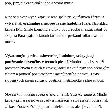
pop, jazz, elektronická hudba a world music.
Mnoho slovenských kapiel v sebe spája prvky rôznych žánrov a
vytvára tak
originálne a neopočúvané hudobné fúzie
. Napríklad
kapela IMT Smile kombinuje prvky popu, rocku a jazzu, zatiaľ čo
skupina Para spája elektronickú hudbu s prvkami folku a world
music.
Významným prvkom slovenskej hudobnej scény je aj
používanie slovenčiny v textoch piesní.
Mnoho kapiel sa snaží
prostredníctvom svojich textov vyjadriť k aktuálnym spoločenským
témam a priniesť poslucháčom vlastný pohľad na svet. Texty
slovenských piesní sú často poetické, metaforické a plné emócií.
Slovenská hudobná scéna je živá a neustále sa rozvíjajúca.
Mladé
kapely prinášajú nové nápady a inšpirácie a slovenská hudba si tak
získava čoraz väčšiu popularitu nielen doma, ale aj v zahraničí.