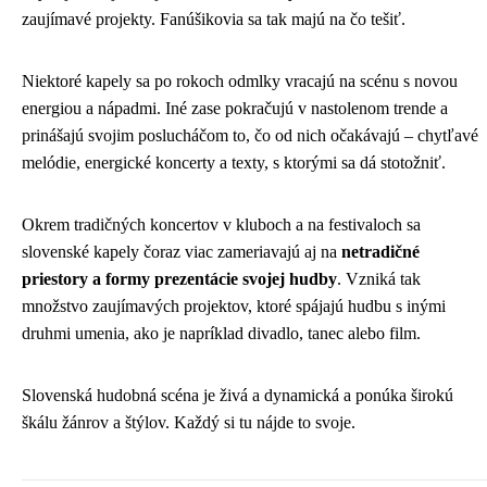
zaujímavé projekty. Fanúšikovia sa tak majú na čo tešiť.
Niektoré kapely sa po rokoch odmlky vracajú na scénu s novou
energiou a nápadmi. Iné zase pokračujú v nastolenom trende a
prinášajú svojim poslucháčom to, čo od nich očakávajú – chytľavé
melódie, energické koncerty a texty, s ktorými sa dá stotožniť.
Okrem tradičných koncertov v kluboch a na festivaloch sa
slovenské kapely čoraz viac zameriavajú aj na
netradičné
priestory a formy prezentácie svojej hudby
. Vzniká tak
množstvo zaujímavých projektov, ktoré spájajú hudbu s inými
druhmi umenia, ako je napríklad divadlo, tanec alebo film.
Slovenská hudobná scéna je živá a dynamická a ponúka širokú
škálu žánrov a štýlov. Každý si tu nájde to svoje.