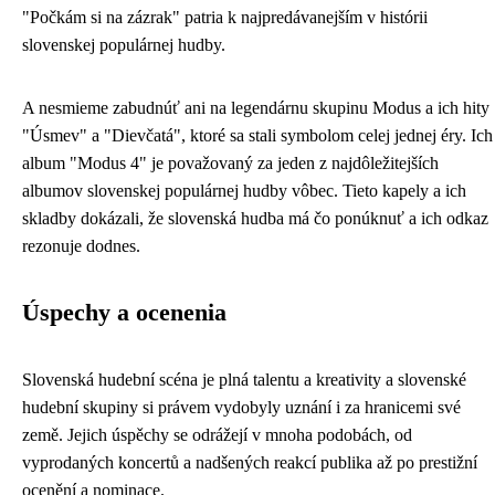
"Počkám si na zázrak" patria k najpredávanejším v histórii
slovenskej populárnej hudby.
A nesmieme zabudnúť ani na legendárnu skupinu Modus a ich hity
"Úsmev" a "Dievčatá", ktoré sa stali symbolom celej jednej éry. Ich
album "Modus 4" je považovaný za jeden z najdôležitejších
albumov slovenskej populárnej hudby vôbec. Tieto kapely a ich
skladby dokázali, že slovenská hudba má čo ponúknuť a ich odkaz
rezonuje dodnes.
Úspechy a ocenenia
Slovenská hudební scéna je plná talentu a kreativity a slovenské
hudební skupiny si právem vydobyly uznání i za hranicemi své
země. Jejich úspěchy se odrážejí v mnoha podobách, od
vyprodaných koncertů a nadšených reakcí publika až po prestižní
ocenění a nominace.