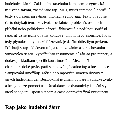
hudebních žánrů. Základním stavebním kamenem je
rytmická
mluvená forma
, známá jako rap. MCs, mistři ceremonií, doručují
texty s důrazem na rytmus, intonaci a
rýmování
. Texty v rapu se
často dotýkají témat ze života, sociálních problémů, osobních
příběhů nebo politických názorů.
Rýmování
je nedílnou součástí
rapu, ať už se jedná o rýmy koncové, vnitřní nebo asonance. Flow,
tedy plynulost a rytmické frázování, je dalším důležitým prvkem.
DJs hrají v rapu klíčovou roli, a to mixováním a scratchováním
vinylových desek. Vytvářejí tak instrumentální základ pro rappery a
dodávají skladbám specifickou atmosféru. Mezi další
charakteristické prvky patří samplování, beatboxing a breakdance.
Samplování umožňuje začlenit do rapových skladeb úryvky z
jiných hudebních děl. Beatboxing je umění vytvářet rytmické zvuky
a beaty pouze pomocí úst. Breakdance je dynamický taneční styl,
který se vyvinul spolu s rapem a často doprovází živá vystoupení.
Rap jako hudební žánr