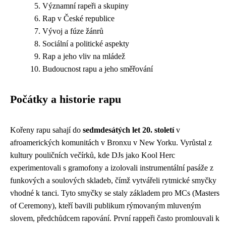
Významní rapeři a skupiny
Rap v České republice
Vývoj a fúze žánrů
Sociální a politické aspekty
Rap a jeho vliv na mládež
Budoucnost rapu a jeho směřování
Počátky a historie rapu
Kořeny rapu sahají do
sedmdesátých let 20. století
v
afroamerických komunitách v Bronxu v New Yorku. Vyrůstal z
kultury pouličních večírků, kde DJs jako Kool Herc
experimentovali s gramofony a izolovali instrumentální pasáže z
funkových a soulových skladeb, čímž vytvářeli rytmické smyčky
vhodné k tanci. Tyto smyčky se staly základem pro MCs (Masters
of Ceremony), kteří bavili publikum rýmovaným mluveným
slovem, předchůdcem rapování. První rappeři často promlouvali k