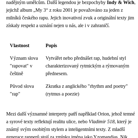
nadějným umělcům. Další legendou je bezpochyby
Indy & Wich
,
jejichž album „My 3“ z roku 2001 je považováno za jeden z
milníků českého rapu. Jejich inovativní zvuk a originální texty jim
získaly respekt a uznání nejen u nás, ale i v zahraničí.
Vlastnost
Popis
Význam slova
Vytvářet nebo přednášet rap, hudební styl
"rapovat" v
charakterizovaný rytmickým a rýmovaným
češtině
přednesem.
Původ slova
Zkratka z anglického "rhythm and poetry"
"rap"
(rytmus a poezie)
Mezi další významné interprety patří například Orion, jehož temné
a syrové texty reflektují realitu ulice, nebo
Vladimir 518
, který je
známý svým osobitým stylem a inteligentními texty. Z mladší
generace rapperů stojí za zmínku jména jako Yzomandias, Nik