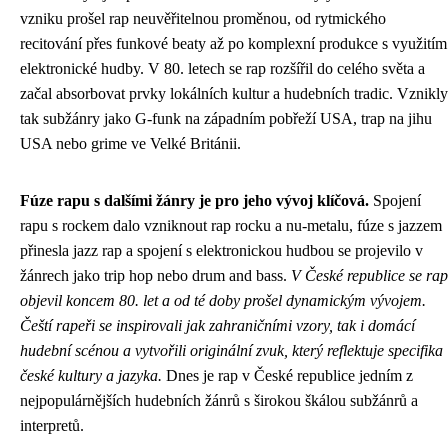
vzniku prošel rap neuvěřitelnou proměnou, od rytmického
recitování přes funkové beaty až po komplexní produkce s využitím
elektronické hudby. V 80. letech se rap rozšířil do celého světa a
začal absorbovat prvky lokálních kultur a hudebních tradic. Vznikly
tak subžánry jako G-funk na západním pobřeží USA, trap na jihu
USA nebo grime ve Velké Británii.
Fúze rapu s dalšími žánry je pro jeho vývoj klíčová.
Spojení
rapu s rockem dalo vzniknout rap rocku a nu-metalu, fúze s jazzem
přinesla jazz rap a spojení s elektronickou hudbou se projevilo v
žánrech jako trip hop nebo drum and bass.
V České republice se rap
objevil koncem 80. let a od té doby prošel dynamickým vývojem.
Čeští rapeři se inspirovali jak zahraničními vzory, tak i domácí
hudební scénou a vytvořili originální zvuk, který reflektuje specifika
české kultury a jazyka.
Dnes je rap v České republice jedním z
nejpopulárnějších hudebních žánrů s širokou škálou subžánrů a
interpretů.