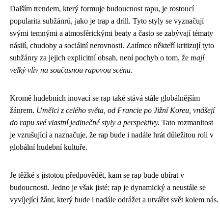
Dalším trendem, který formuje budoucnost rapu, je rostoucí
popularita subžánrů, jako je trap a drill. Tyto styly se vyznačují
svými temnými a atmosférickými beaty a často se zabývají tématy
násilí, chudoby a sociální nerovnosti. Zatímco někteří kritizují tyto
subžánry za jejich explicitní obsah, není pochyb o tom, že
mají
velký vliv na současnou rapovou scénu.
Kromě hudebních inovací se rap také stává stále globálnějším
žánrem.
Umělci z celého světa, od Francie po Jižní Koreu, vnášejí
do rapu své vlastní jedinečné styly a perspektivy.
Tato rozmanitost
je vzrušující a naznačuje, že rap bude i nadále hrát důležitou roli v
globální hudební kultuře.
Je těžké s jistotou předpovědět, kam se rap bude ubírat v
budoucnosti. Jedno je však jisté: rap je dynamický a neustále se
vyvíjející žánr, který bude i nadále odrážet a utvářet svět kolem nás.