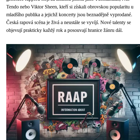
Tendo nebo Viktor Sheen, kteří si získali obrovskou popularitu u
mladšího publika a jejichž koncerty jsou beznadějně vyprodané.
Česká rapová scéna je živá a neustále se vyvíjí. Nové talenty se
objevují prakticky každý rok a posouvají hranice žánru dál.