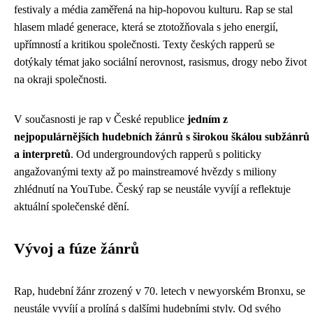
festivaly a média zaměřená na hip-hopovou kulturu. Rap se stal
hlasem mladé generace, která se ztotožňovala s jeho energií,
upřímností a kritikou společnosti. Texty českých rapperů se
dotýkaly témat jako sociální nerovnost, rasismus, drogy nebo život
na okraji společnosti.
V současnosti je rap v České republice
jedním z
nejpopulárnějších hudebních žánrů s širokou škálou subžánrů
a interpretů
. Od undergroundových rapperů s politicky
angažovanými texty až po mainstreamové hvězdy s miliony
zhlédnutí na YouTube. Český rap se neustále vyvíjí a reflektuje
aktuální společenské dění.
Vývoj a fúze žánrů
Rap, hudební žánr zrozený v 70. letech v newyorském Bronxu, se
neustále vyvíjí a prolíná s dalšími hudebními styly. Od svého