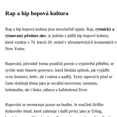
Rap a hip hopová kultura
Rap a hip hopová kultura jsou nerozlučně spjaty. Rap,
rytmický a
rýmovaný přednes slov
, je jedním z pilířů hip hopové kultury,
která vznikla v 70. letech 20. století v afroamerických komunitách v
New Yorku.
Rapování, původně forma pouliční poezie a vyprávění příběhů, se
rychle stalo
hlasem generace
, která hledala způsob, jak vyjádřit
svou frustraci, hněv, ale i radost a naději. Texty rapových písní se
často dotýkají témat jako je sociální nerovnost, rasismus,
kriminalita, ale i láska, zábava a každodenní život.
Rapování se neomezuje pouze na hudbu. Je součástí
širšího
kulturního hnutí
, které zahrnuje i další prvky jako je DJing,