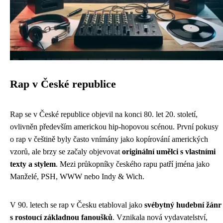
Rap v České republice
Rap se v České republice objevil na konci 80. let 20. století,
ovlivněn především americkou hip-hopovou scénou. První pokusy
o rap v češtině byly často vnímány jako kopírování amerických
vzorů, ale brzy se začaly objevovat
originální umělci s vlastními
texty a stylem
. Mezi průkopníky českého rapu patří jména jako
Manželé, PSH, WWW nebo Indy & Wich.
V 90. letech se rap v Česku etabloval jako
svébytný hudební žánr
s rostoucí základnou fanoušků
. Vznikala nová vydavatelství,