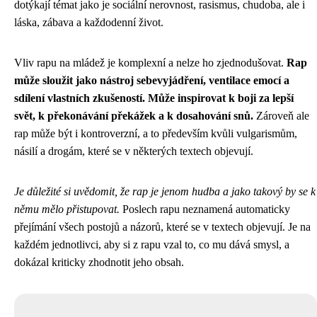
dotýkají témat jako je sociální nerovnost, rasismus, chudoba, ale i
láska, zábava a každodenní život.
Vliv rapu na mládež je komplexní a nelze ho zjednodušovat.
Rap
může sloužit jako nástroj sebevyjádření, ventilace emocí a
sdílení vlastních zkušeností. Může inspirovat k boji za lepší
svět, k překonávání překážek a k dosahování snů.
Zároveň ale
rap může být i kontroverzní, a to především kvůli vulgarismům,
násilí a drogám, které se v některých textech objevují.
Je důležité si uvědomit, že rap je jenom hudba a jako takový by se k
němu mělo přistupovat.
Poslech rapu neznamená automaticky
přejímání všech postojů a názorů, které se v textech objevují. Je na
každém jednotlivci, aby si z rapu vzal to, co mu dává smysl, a
dokázal kriticky zhodnotit jeho obsah.