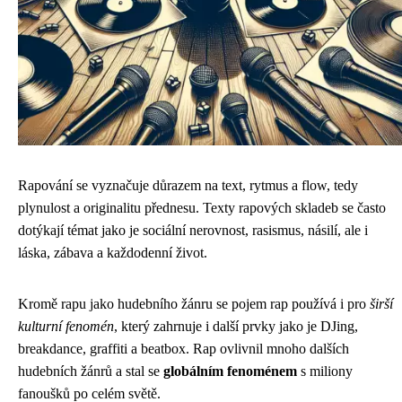
Rapování se vyznačuje důrazem na text, rytmus a flow, tedy
plynulost a originalitu přednesu. Texty rapových skladeb se často
dotýkají témat jako je sociální nerovnost, rasismus, násilí, ale i
láska, zábava a každodenní život.
Kromě rapu jako hudebního žánru se pojem rap používá i pro
širší
kulturní fenomén
, který zahrnuje i další prvky jako je DJing,
breakdance, graffiti a beatbox. Rap ovlivnil mnoho dalších
hudebních žánrů a stal se
globálním fenoménem
s miliony
fanoušků po celém světě.