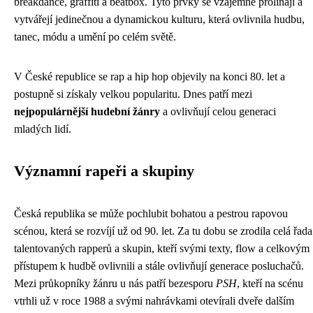
breakdance, graffiti a beatbox. Tyto prvky se vzájemně prolínají a
vytvářejí jedinečnou a dynamickou kulturu, která ovlivnila hudbu,
tanec, módu a umění po celém světě.
V České republice se rap a hip hop objevily na konci 80. let a
postupně si získaly velkou popularitu. Dnes patří mezi
nejpopulárnější hudební žánry
a ovlivňují celou generaci
mladých lidí.
Významní rapeři a skupiny
Česká republika se může pochlubit bohatou a pestrou rapovou
scénou, která se rozvíjí už od 90. let. Za tu dobu se zrodila celá řada
talentovaných rapperů a skupin, kteří svými texty, flow a celkovým
přístupem k hudbě ovlivnili a stále ovlivňují generace posluchačů.
Mezi průkopníky žánru u nás patří bezesporu
PSH
, kteří na scénu
vtrhli už v roce 1988 a svými nahrávkami otevírali dveře dalším