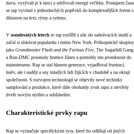
davu, vyzývali je k tanci a udržovali energii večírku. Postupem času
se rap vyvinul z jednoduchých popěvků do komplexnějších forem s
důrazem na text, rýmy a rytmus.
V
osmdesátých letech
se rap rozšířil z ulic do nahrávacích studií a
začal si získávat popularitu i mimo New York. Průkopnické skupiny
jako
Grandmaster Flash and the Furious Five
, The Sugarhill Gang
a Run-DMC posunuly hranice žánru a pomohly mu proniknout do
mainstreamu. Rap se stal hlasem generace, vyjadřoval frustraci,
hněv, ale i naději a sny mladých lidí žijících v chudobě a na okraji
společnosti. S rozvojem technologií se objevily nové techniky
samplování a produkce, které dále obohatily zvuk rapu a otevřely
dveře novým stylům a subžánrům.
Charakteristické prvky rapu
Rap se vyznačuje specifickými rysy, které ho odlišují od jiných