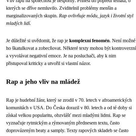
Vliv rapu na společnost je nesporný. Přinesl do popředí témata, o
kterých se dříve nemluvilo. Zviditelnil problémy menšin a
marginalizovaných skupin.
Rap ovlivňuje módu, jazyk i životní styl
mladých lidí.
Je důležité si uvědomit, že rap je
komplexní fenomén
. Není možné
ho škatulkovat a zobecňovat. Některé texty mohou být kontroverzní
a vyvolávat negativní emoce. Je na posluchači, aby k nim
přistupoval kriticky a utvořil si vlastní názor.
Rap a jeho vliv na mládež
Rap je hudební žánr, který se zrodil v 70. letech v afroamerických
komunitách v USA. Do Česka dorazil v 80. letech a od té doby si
získal velkou popularitu, obzvlášť mezi mladými lidmi. Rap se
vyznačuje rytmickým a rýmovaným přednesem textu, často
doprovázeným beaty a samply. Texty rapových skladeb se často