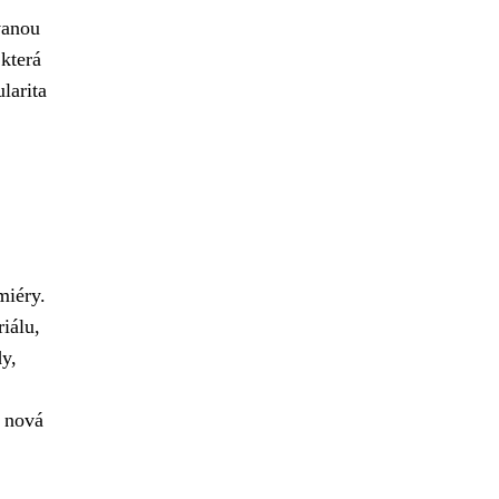
vanou
 která
larita
miéry.
iálu,
y,
á nová