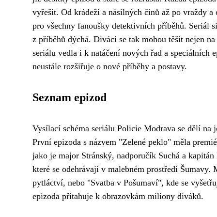
vyřešit. Od krádeží a násilných činů až po vraždy 
pro všechny fanoušky detektivních příběhů. Seriál s
z příběhů dýchá. Diváci se tak mohou těšit nejen na 
seriálu vedla i k natáčení nových řad a speciálních 
neustále rozšiřuje o nové příběhy a postavy.
Seznam epizod
Vysílací schéma seriálu Policie Modrava se dělí na
První epizoda s názvem "Zelené peklo" měla premiéru
jako je major Stránský, nadporučík Suchá a kapitán
které se odehrávají v malebném prostředí Šumavy. M
pytláctví, nebo "Svatba v Pošumaví", kde se vyšetřuj
epizoda přitahuje k obrazovkám miliony diváků.