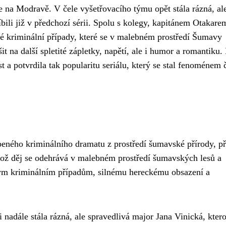
e na Modravě. V čele vyšetřovacího týmu opět stála rázná, al
íbili již v předchozí sérii. Spolu s kolegy, kapitánem Otakare
 kriminální případy, které se v malebném prostředí Šumavy
it na další spletité zápletky, napětí, ale i humor a romantiku.
 a potvrdila tak popularitu seriálu, který se stal fenoménem 
íbeného kriminálního dramatu z prostředí šumavské přírody, př
ož děj se odehrává v malebném prostředí šumavských lesů a
avým kriminálním případům, silnému hereckému obsazení a
nadále stála rázná, ale spravedlivá major Jana Vinická, ktero