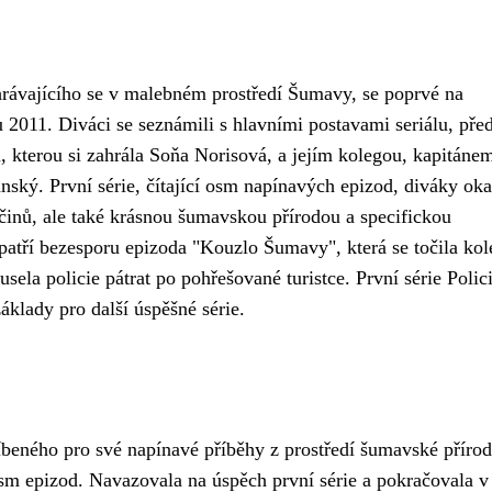
hrávajícího se v malebném prostředí Šumavy, se poprvé na
 2011. Diváci se seznámili s hlavními postavami seriálu, pře
, kterou si zahrála Soňa Norisová, a jejím kolegou, kapitáne
nský. První série, čítající osm napínavých epizod, diváky ok
ločinů, ale také krásnou šumavskou přírodou a specifickou
patří bezesporu epizoda "Kouzlo Šumavy", která se točila ko
sela policie pátrat po pohřešované turistce. První série Polic
klady pro další úspěšné série.
íbeného pro své napínavé příběhy z prostředí šumavské přírod
osm epizod. Navazovala na úspěch první série a pokračovala v