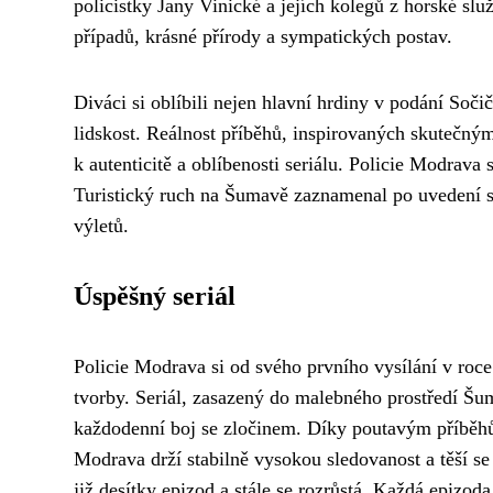
policistky Jany Vinické a jejích kolegů z horské slu
případů, krásné přírody a sympatických postav.
Diváci si oblíbili nejen hlavní hrdiny v podání Sočič
lidskost. Reálnost příběhů, inspirovaných skutečným
k autenticitě a oblíbenosti seriálu. Policie Modrava
Turistický ruch na Šumavě zaznamenal po uvedení ser
výletů.
Úspěšný seriál
Policie Modrava si od svého prvního vysílání v roce
tvorby. Seriál, zasazený do malebného prostředí Šum
každodenní boj se zločinem. Díky poutavým příběhů
Modrava drží stabilně vysokou sledovanost a těší se
již desítky epizod a stále se rozrůstá. Každá epizod