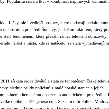
žby. Popularita seriálu tkví v kombinaci napínavých krimináln
ky a Lišky, ale i vedlejší postavy, které dodávají seriálu humo
i událostmi z prostředí Šumavy, je dalším faktorem, který při
 se stala fenoménem, který přesáhl rámec televizní obrazovky.
iálu nárůst a místa, kde se natáčelo, se stala vyhledávanými 
 2011 získala srdce diváků a stala se fenoménem české televi
avy, sleduje osudy policistů z malé horské stanice a jejich
m, silnému hereckému obsazení a autentickému prostředí si P
 velké oblibě napříč generacemi. Seznam dílů Policie Modrava
a přináší nový kriminální případ, který musí šumavští policisté