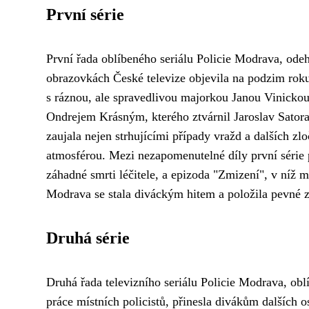
První série
První řada oblíbeného seriálu Policie Modrava, ode
obrazovkách České televize objevila na podzim roku
s ráznou, ale spravedlivou majorkou Janou Vinickou
Ondrejem Krásným, kterého ztvárnil Jaroslav Satora
zaujala nejen strhujícími případy vražd a dalších z
atmosférou. Mezi nezapomenutelné díly první série 
záhadné smrti léčitele, a epizoda "Zmizení", v níž mu
Modrava se stala diváckým hitem a položila pevné zá
Druhá série
Druhá řada televizního seriálu Policie Modrava, obl
práce místních policistů, přinesla divákům dalších 