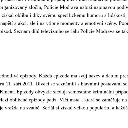
a organizovaný zločin, Policie Modrava nabízí napínavou podí
i získal oblibu i díky svému specifickému humoru a lidskosti,
napětí a akci, ale i na vtipné momenty a emotivní scény. Popu
epizod. Seznam dílů televizního seriálu Policie Modrava se tak
 jednotlivé epizody. Každá epizoda má svůj název a datum pre
 11. září 2011. Diváci se seznámili s hlavními postavami ser
 Kment. Epizody obvykle sledují samostatné kriminální případ
ezi oblíbené epizody patří "Vlčí msta", která se zaměřuje na
e vražda na svatbě. Seriál si získal velkou popularitu a každ