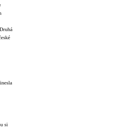
e
m
 Druhá
české
inesla
u si