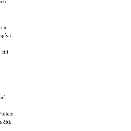
ích
r a
spívá
cíli
zní
olicie
 čítá