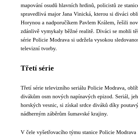
mapování osudů hlavních hrdinů, policistů ze stanic
spravedlivá major Jana Vinická, kterou si diváci obl
Horynou a nadporučíkem Pavlem Králem, řešili nové
zdánlivě vymykaly běžné realitě. Diváci se mohli těš
série Policie Modrava si udržela vysokou sledovanost
televizní tvorby.
Třetí série
Třetí série televizního seriálu Policie Modrava, obl
divákům osm nových napínavých epizod. Seriál, jeh
horských vesnic, si získal srdce diváků díky pout
nádherným záběrům šumavské krajiny.
V čele vyšetřovacího týmu stanice Policie Modrava i 