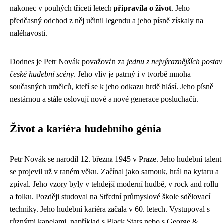
nakonec v pouhých třiceti letech
připravila o život
. Jeho
předčasný odchod z něj učinil legendu a jeho písně získaly na
naléhavosti.
Dodnes je Petr Novák považován za
jednu z nejvýraznějších postav
české hudební scény
. Jeho vliv je patrný i v tvorbě mnoha
současných umělců, kteří se k jeho odkazu hrdě hlásí. Jeho písně
nestárnou a stále oslovují nové a nové generace posluchačů.
Život a kariéra hudebního génia
Petr Novák se narodil 12. března 1945 v Praze. Jeho hudební talent
se projevil už v raném věku. Začínal jako samouk, hrál na kytaru a
zpíval. Jeho vzory byly v tehdejší moderní hudbě, v rock and rollu
a folku. Později studoval na Střední průmyslové škole sdělovací
techniky. Jeho hudební kariéra začala v 60. letech. Vystupoval s
různými kapelami, například s Black Stars nebo s George &