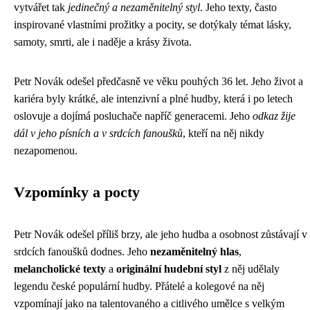
vytvářet tak
jedinečný a nezaměnitelný styl
. Jeho texty, často
inspirované vlastními prožitky a pocity, se dotýkaly témat lásky,
samoty, smrti, ale i naděje a krásy života.
Petr Novák odešel předčasně ve věku pouhých 36 let. Jeho život a
kariéra byly krátké, ale intenzivní a plné hudby, která i po letech
oslovuje a dojímá posluchače napříč generacemi. Jeho
odkaz žije
dál v jeho písních a v srdcích fanoušků
, kteří na něj nikdy
nezapomenou.
Vzpomínky a pocty
Petr Novák odešel příliš brzy, ale jeho hudba a osobnost zůstávají v
srdcích fanoušků dodnes. Jeho
nezaměnitelný hlas
,
melancholické texty
a
originální hudební styl
z něj udělaly
legendu české populární hudby. Přátelé a kolegové na něj
vzpomínají jako na talentovaného a citlivého umělce s velkým