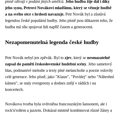
písně ožívají v podání jiných umělců.
Jeho hudba žije dál i díky
jeho synu, Petrovi Novákovi mladšímu, který se věnuje hudbě
a na svého otce s hrdostí navazuje.
Petr Novák byl a zůstává
legendou české populární hudby. Jeho písně jsou důkazem toho, že
hudba má sílu spojovat lidi napříč časem a generacemi.
Nezapomenutelná legenda české hudby
Petr Novák nebyl jen zpěvák. Byl to
zjev
, který se
nesmazatelně
zapsal do paměti československé hudební scény
. Jeho sametový
hlas, podmanivé melodie a texty plné melancholie a poezie oslovily
celé generace. Jeho písně, jako "Klaun", "Povídej" nebo "Náhrobní
kámen", se staly evergreeny a dodnes znějí v rádiích i na
koncertech.
Novákova tvorba byla ovlivněna francouzským šansonem, ale i
rock'n'rollem a jazzem. Dokázal mistrně kombinovat různé žánry a