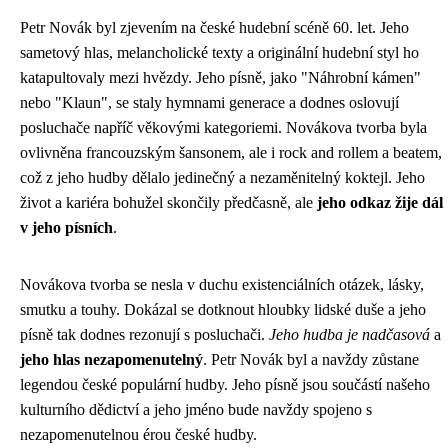
Petr Novák byl zjevením na české hudební scéně 60. let. Jeho
sametový hlas, melancholické texty a originální hudební styl ho
katapultovaly mezi hvězdy. Jeho písně, jako "Náhrobní kámen"
nebo "Klaun", se staly hymnami generace a dodnes oslovují
posluchače napříč věkovými kategoriemi. Novákova tvorba byla
ovlivněna francouzským šansonem, ale i rock and rollem a beatem,
což z jeho hudby dělalo jedinečný a nezaměnitelný koktejl. Jeho
život a kariéra bohužel skončily předčasně, ale
jeho odkaz žije dál
v jeho písních
.
Novákova tvorba se nesla v duchu existenciálních otázek, lásky,
smutku a touhy. Dokázal se dotknout hloubky lidské duše a jeho
písně tak dodnes rezonují s posluchači.
Jeho hudba je nadčasová
a
jeho hlas nezapomenutelný
. Petr Novák byl a navždy zůstane
legendou české populární hudby. Jeho písně jsou součástí našeho
kulturního dědictví a jeho jméno bude navždy spojeno s
nezapomenutelnou érou české hudby.