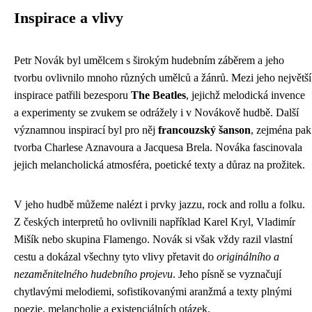
Inspirace a vlivy
Petr Novák byl umělcem s širokým hudebním záběrem a jeho
tvorbu ovlivnilo mnoho různých umělců a žánrů. Mezi jeho největší
inspirace patřili bezesporu
The Beatles
, jejichž melodická invence
a experimenty se zvukem se odrážely i v Novákově hudbě. Další
významnou inspirací byl pro něj
francouzský šanson
, zejména pak
tvorba Charlese Aznavoura a Jacquesa Brela. Nováka fascinovala
jejich melancholická atmosféra, poetické texty a důraz na prožitek.
V jeho hudbě můžeme nalézt i prvky jazzu, rock and rollu a folku.
Z českých interpretů ho ovlivnili například Karel Kryl, Vladimír
Mišík nebo skupina Flamengo. Novák si však vždy razil vlastní
cestu a dokázal všechny tyto vlivy přetavit do
originálního a
nezaměnitelného hudebního projevu
. Jeho písně se vyznačují
chytlavými melodiemi, sofistikovanými aranžmá a texty plnými
poezie, melancholie a existenciálních otázek.