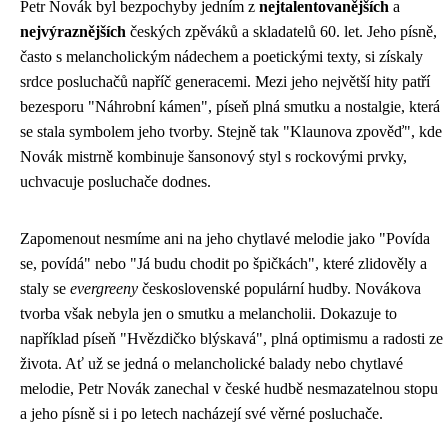
Petr Novák byl bezpochyby jedním z
nejtalentovanějších
a
nejvýraznějších
českých zpěváků a skladatelů 60. let. Jeho písně,
často s melancholickým nádechem a poetickými texty, si získaly
srdce posluchačů napříč generacemi. Mezi jeho největší hity patří
bezesporu "Náhrobní kámen", píseň plná smutku a nostalgie, která
se stala symbolem jeho tvorby. Stejně tak "Klaunova zpověď", kde
Novák mistrně kombinuje šansonový styl s rockovými prvky,
uchvacuje posluchače dodnes.
Zapomenout nesmíme ani na jeho chytlavé melodie jako "Povída
se, povídá" nebo "Já budu chodit po špičkách", které zlidověly a
staly se
evergreeny
československé populární hudby. Novákova
tvorba však nebyla jen o smutku a melancholii. Dokazuje to
například píseň "Hvězdičko blýskavá", plná optimismu a radosti ze
života. Ať už se jedná o melancholické balady nebo chytlavé
melodie, Petr Novák zanechal v české hudbě nesmazatelnou stopu
a jeho písně si i po letech nacházejí své věrné posluchače.