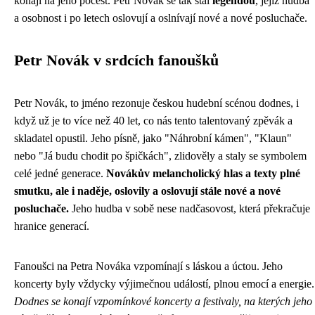
konají na jeho počest. Petr Novák se tak stal
legendou
, jejíž hudba
a osobnost i po letech oslovují a oslnívají nové a nové posluchače.
Petr Novák v srdcích fanoušků
Petr Novák, to jméno rezonuje českou hudební scénou dodnes, i
když už je to více než 40 let, co nás tento talentovaný zpěvák a
skladatel opustil. Jeho písně, jako "Náhrobní kámen", "Klaun"
nebo "Já budu chodit po špičkách", zlidověly a staly se symbolem
celé jedné generace.
Novákův melancholický hlas a texty plné
smutku, ale i naděje, oslovily a oslovují stále nové a nové
posluchače.
Jeho hudba v sobě nese nadčasovost, která překračuje
hranice generací.
Fanoušci na Petra Nováka vzpomínají s láskou a úctou. Jeho
koncerty byly vždycky výjimečnou událostí, plnou emocí a energie.
Dodnes se konají vzpomínkové koncerty a festivaly, na kterých jeho