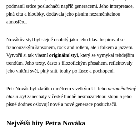
podmanil srdce posluchačů napříč generacemi. Jeho interpretace,
plná citu a hloubky, dodávala jeho písním nezaměnitelnou
atmosféru.
Novákův styl byl stejně osobitý jako jeho hlas. Inspiroval se
francouzským šansonem, rock and rollem, ale i folkem a jazzem.
Vytvořil si tak vlastní
originální styl
, který se vymykal tehdejším
trendům. Jeho texty, často s filozofickým přesahem, reflektovaly
jeho vnitřní svět, plný snů, touhy po lásce a pochopení.
Petr Novák byl zkrátka umělcem s velkým U. Jeho
nezaměnitelný
hlas a styl
zanechaly v české hudbě nesmazatelnou stopu a jeho
písně dodnes oslovují nové a nové generace posluchačů.
Největší hity Petra Nováka