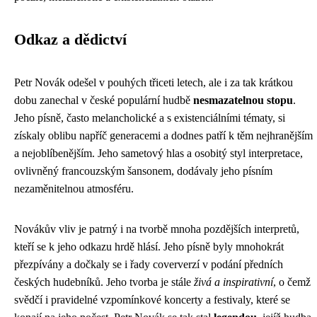
Odkaz a dědictví
Petr Novák odešel v pouhých třiceti letech, ale i za tak krátkou
dobu zanechal v české populární hudbě
nesmazatelnou stopu
.
Jeho písně, často melancholické a s existenciálními tématy, si
získaly oblibu napříč generacemi a dodnes patří k těm nejhranějším
a nejoblíbenějším. Jeho sametový hlas a osobitý styl interpretace,
ovlivněný francouzským šansonem, dodávaly jeho písním
nezaměnitelnou atmosféru.
Novákův vliv je patrný i na tvorbě mnoha pozdějších interpretů,
kteří se k jeho odkazu hrdě hlásí. Jeho písně byly mnohokrát
přezpívány a dočkaly se i řady coververzí v podání předních
českých hudebníků. Jeho tvorba je stále
živá a inspirativní
, o čemž
svědčí i pravidelné vzpomínkové koncerty a festivaly, které se