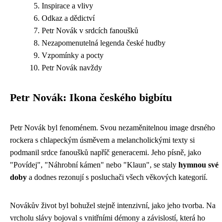
Inspirace a vlivy
Odkaz a dědictví
Petr Novák v srdcích fanoušků
Nezapomenutelná legenda české hudby
Vzpomínky a pocty
Petr Novák navždy
Petr Novák: Ikona českého bigbítu
Petr Novák byl fenoménem. Svou nezaměnitelnou image drsného
rockera s chlapeckým úsměvem a melancholickými texty si
podmanil srdce fanoušků napříč generacemi. Jeho písně, jako
"Povídej", "Náhrobní kámen" nebo "Klaun", se staly
hymnou své
doby
a dodnes rezonují s posluchači všech věkových kategorií.
Novákův život byl bohužel stejně intenzivní, jako jeho tvorba. Na
vrcholu slávy bojoval s vnitřními démony a závislostí, která ho