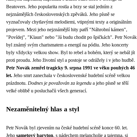
Beatovers. Jeho popularita rostla a brzy se stal jedním z
nejznámějších československých zpěváků. Jeho písně se
vyznačovaly chytlavými melodiemi, vtipnými texty a originálním
projevem. Mezi jeho nejznámější hity patří "Náhrobní kámen",
"Povídej", "Klaun" nebo "Já budu chodit po špičkách". Petr Novák
byl známý svým charismatem a energií na pódiu. Jeho koncerty
byly vždycky velkou show. Byl to rebel a bohém, který se nebál jít
proti proudu. Jeho životní styl a postoje se odrážely i v jeho hudbě.
Petr Novák zemřel tragicky 9. srpna 1991 ve věku pouhých 46
let.
Jeho smrt zanechala v československé hudební scéně velkou
prázdnotu.
Dodnes je považován za legendu
a jeho písně se těší
velké oblibě u posluchačů všech generací.
Nezaměnitelný hlas a styl
Petr Novák byl zjevením na české hudební scéně konce 60. let.
Jeho
sametový baryton
, s nádechem melancholie a tajemna, si