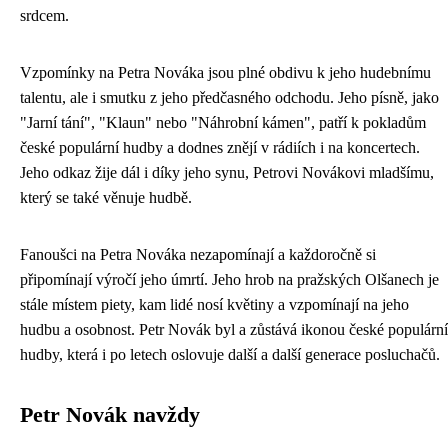
srdcem.
Vzpomínky na Petra Nováka jsou plné obdivu k jeho hudebnímu
talentu, ale i smutku z jeho předčasného odchodu. Jeho písně, jako
"Jarní tání", "Klaun" nebo "Náhrobní kámen", patří k pokladům
české populární hudby a dodnes znějí v rádiích i na koncertech.
Jeho odkaz žije dál i díky jeho synu, Petrovi Novákovi mladšímu,
který se také věnuje hudbě.
Fanoušci na Petra Nováka nezapomínají a každoročně si
připomínají výročí jeho úmrtí. Jeho hrob na pražských Olšanech je
stále místem piety, kam lidé nosí květiny a vzpomínají na jeho
hudbu a osobnost. Petr Novák byl a zůstává ikonou české populární
hudby, která i po letech oslovuje další a další generace posluchačů.
Petr Novák navždy