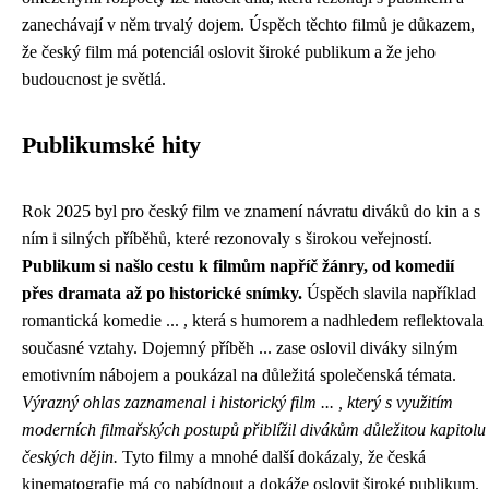
zanechávají v něm trvalý dojem. Úspěch těchto filmů je důkazem,
že český film má potenciál oslovit široké publikum a že jeho
budoucnost je světlá.
Publikumské hity
Rok 2025 byl pro český film ve znamení návratu diváků do kin a s
ním i silných příběhů, které rezonovaly s širokou veřejností.
Publikum si našlo cestu k filmům napříč žánry, od komedií
přes dramata až po historické snímky.
Úspěch slavila například
romantická komedie ... , která s humorem a nadhledem reflektovala
současné vztahy. Dojemný příběh ... zase oslovil diváky silným
emotivním nábojem a poukázal na důležitá společenská témata.
Výrazný ohlas zaznamenal i historický film ... , který s využitím
moderních filmařských postupů přiblížil divákům důležitou kapitolu
českých dějin.
Tyto filmy a mnohé další dokázaly, že česká
kinematografie má co nabídnout a dokáže oslovit široké publikum.