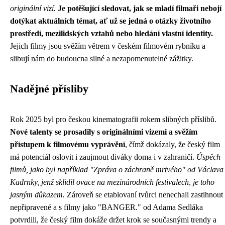
originální vizí.
Je potěšující sledovat, jak se mladí filmaři nebojí
dotýkat aktuálních témat, ať už se jedná o otázky životního
prostředí, mezilidských vztahů nebo hledání vlastní identity.
Jejich filmy jsou svěžím větrem v českém filmovém rybníku a
slibují nám do budoucna silné a nezapomenutelné zážitky.
Nadějné přísliby
Rok 2025 byl pro českou kinematografii rokem slibných příslibů.
Nové talenty se prosadily s originálními vizemi a svěžím
přístupem k filmovému vyprávění
, čímž dokázaly, že český film
má potenciál oslovit i zaujmout diváky doma i v zahraničí.
Úspěch
filmů, jako byl například "Zpráva o záchraně mrtvého" od Václava
Kadrnky, jenž sklidil ovace na mezinárodních festivalech, je toho
jasným důkazem.
Zároveň se etablovaní tvůrci nenechali zastihnout
nepřipravené a s filmy jako "BANGER." od Adama Sedláka
potvrdili, že český film dokáže držet krok se současnými trendy a