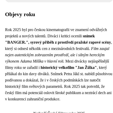
Objevy roku
Rok 2025 byl pro českou kinematografii ve znamení odvážných
projektů a nových talentů. Diváci i kritici ocenili
snímek
"BANGER.", syrový příběh z prostředí pražské rapové scény
,
který si odnesl několik cen z mezinárodních festivalů.
Film zaujal
nejen autentickým zobrazením prostředí, ale i silným hereckým
výkonem Adama Mišíka v hlavní roli.
Mezi divácky nejúspěšnější
filmy roku se zařadil i
historický velkofilm "Jan Žižka"
, který
přilákal do kin davy diváků. Snímek Petra Jákl st. nabídl působivou
podívanou a dokázal, že i v českých podmínkách lze natočit
historický film světových parametrů. Rok 2025 tak potvrdil, že
český film má potenciál oslovit široké publikum a neztrácí dech ani
v konkurenci zahraniční produkce.