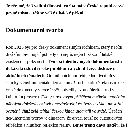
Je zřejmé, že kvalitní filmová tvorba má v České republice své
pevné místo a těší se velké divácké přízni.
Dokumentární tvorba
Rok 2025 byl pro český dokument silným ročníkem, který nabídl
divákům fascinující pohledy do nejrůznějších zákoutí lidské
existence i společnosti.
Tvorba talentovaných dokumentaristů
dokázala oslovit široké publikum a vzbudit živé diskuze o
aktuálních tématech.
Od intimních portrétů jednotlivců přes
snímky s environmentální tematikou až po historické rekonstrukce,
české dokumenty v roce 2025 potvrdily svou důležitou roli v
kulturním prostoru.
Filmy s poutavým příběhem a silným emočním
nábojem dokázaly oslovit i mezinárodní festivaly a získat prestižní
ocenění, čímž zviditelňují českou kinematografii ve světě.
Úspěch
dokumentární tvorby je důkazem, že diváci touží po autentických
příbězích a hlubších reflexích reality.
Tento trend dává naději, že i