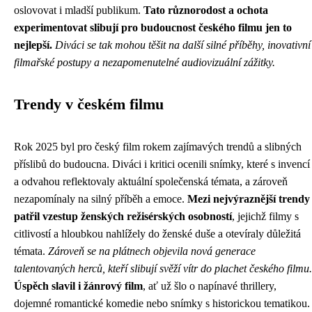
oslovovat i mladší publikum.
Tato různorodost a ochota
experimentovat slibují pro budoucnost českého filmu jen to
nejlepší.
Diváci se tak mohou těšit na další silné příběhy, inovativní
filmařské postupy a nezapomenutelné audiovizuální zážitky.
Trendy v českém filmu
Rok 2025 byl pro český film rokem zajímavých trendů a slibných
příslibů do budoucna. Diváci i kritici ocenili snímky, které s invencí
a odvahou reflektovaly aktuální společenská témata, a zároveň
nezapomínaly na silný příběh a emoce.
Mezi nejvýraznější trendy
patřil vzestup ženských režisérských osobností
, jejichž filmy s
citlivostí a hloubkou nahlížely do ženské duše a otevíraly důležitá
témata.
Zároveň se na plátnech objevila nová generace
talentovaných herců, kteří slibují svěží vítr do plachet českého filmu.
Úspěch slavil i žánrový film
, ať už šlo o napínavé thrillery,
dojemné romantické komedie nebo snímky s historickou tematikou.