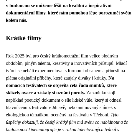
v budoucnu se můžeme těšit na kvalitní a inspirativní
dokumentární filmy, které nám pomohou lépe porozumět světu
kolem nás.
Krátké filmy
Rok 2025 byl pro český krátkometrážní film velice plodným
obdobím, plným talentu, kreativity a inovativních přístupů. Mladí
tvůrci se nebáli experimentovat s formou i obsahem a přinesli na
plátna originální příběhy, které zaujaly diváky i kritiky.
Na
domácích festivalech se objevila celá řada snímků, které
sklízely ovace a získaly si uznání poroty.
Za zmínku stojí
například poetický dokument o síle lidské vůle, který si odnesl
hlavní cenu z festivalu v Jihlavě, nebo animovaný snímek s
ekologickou tématikou, oceněný na festivalu v Třeboni.
Tyto
úspěchy dokazují, že český krátký film má světu co nabídnout a že
budoucnost kinematografie je v rukou talentovaných tvůrců s