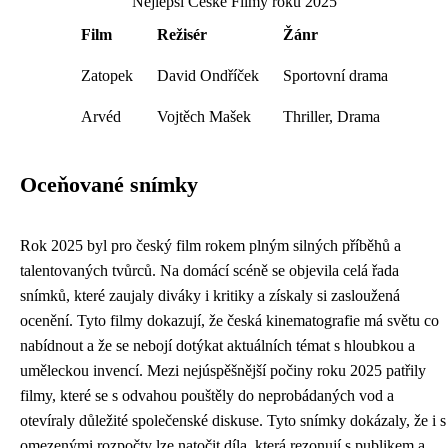
Nejlepší České Filmy roku 2025
Film
Režisér
Žánr
Zatopek
David Ondříček
Sportovní drama
Arvéd
Vojtěch Mašek
Thriller, Drama
Oceňované snímky
Rok 2025 byl pro český film rokem plným silných příběhů a
talentovaných tvůrců. Na domácí scéně se objevila celá řada
snímků, které zaujaly diváky i kritiky a získaly si zasloužená
ocenění. Tyto filmy dokazují, že česká kinematografie má světu co
nabídnout a že se nebojí dotýkat aktuálních témat s hloubkou a
uměleckou invencí. Mezi nejúspěšnější počiny roku 2025 patřily
filmy, které se s odvahou pouštěly do neprobádaných vod a
otevíraly důležité společenské diskuse. Tyto snímky dokázaly, že i s
omezenými rozpočty lze natočit díla, která rezonují s publikem a