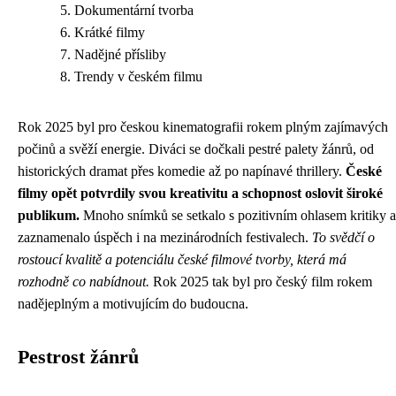
Dokumentární tvorba
Krátké filmy
Nadějné přísliby
Trendy v českém filmu
Rok 2025 byl pro českou kinematografii rokem plným zajímavých
počinů a svěží energie. Diváci se dočkali pestré palety žánrů, od
historických dramat přes komedie až po napínavé thrillery.
České
filmy opět potvrdily svou kreativitu a schopnost oslovit široké
publikum.
Mnoho snímků se setkalo s pozitivním ohlasem kritiky a
zaznamenalo úspěch i na mezinárodních festivalech.
To svědčí o
rostoucí kvalitě a potenciálu české filmové tvorby, která má
rozhodně co nabídnout.
Rok 2025 tak byl pro český film rokem
nadějeplným a motivujícím do budoucna.
Pestrost žánrů