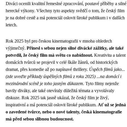
Diváci ocenili kvalitní řemeslné zpracování, poutavé příběhy a silné
herecké výkony. Všechny tyto aspekty svědčí o tom, že český film
je na dobré cestě a má potenciál oslovit široké publikum i v dalších
letech.
Rok 2025 byl pro českou kinematografii v mnoha ohledech
výjimečný.
Přinesl s sebou nejen silné divácké zážitky, ale také
potvrdil, že český film má světu co nabídnout.
Kreativita a talent
domácích tvůrců se projevil v celé škále žánrů, od historických
dramat, přes komedie až po napínavé thrillery.
Úspěch filmů jako...
(zde uveďte příklady úspěšných filmů z roku 2025) ...na domácí i
mezinárodní scéně je toho jasným důkazem.
Tyto filmy nejenže
bavily diváky, ale také otevíraly důležitá témata a vyvolávaly
diskuze. Rok 2025 tak jasně ukázal, že český film je živý,
inspirativní a má potenciál oslovit široké publikum.
Ať už se jedná
o zavedené tvůrce, nebo o nové talenty, česká kinematografie
má před sebou slibnou budoucnost.