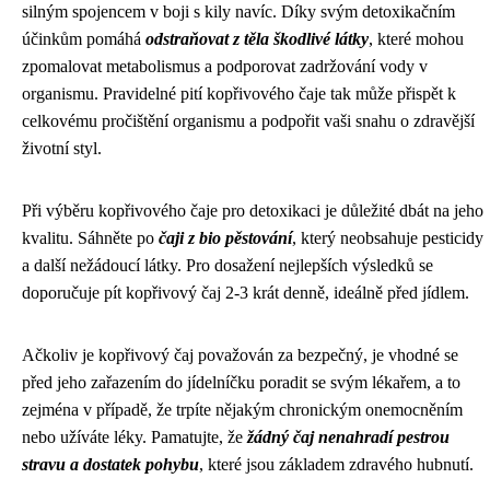
silným spojencem v boji s kily navíc. Díky svým detoxikačním
účinkům pomáhá
odstraňovat z těla škodlivé látky
, které mohou
zpomalovat metabolismus a podporovat zadržování vody v
organismu. Pravidelné pití kopřivového čaje tak může přispět k
celkovému pročištění organismu a podpořit vaši snahu o zdravější
životní styl.
Při výběru kopřivového čaje pro detoxikaci je důležité dbát na jeho
kvalitu. Sáhněte po
čaji z bio pěstování
, který neobsahuje pesticidy
a další nežádoucí látky. Pro dosažení nejlepších výsledků se
doporučuje pít kopřivový čaj 2-3 krát denně, ideálně před jídlem.
Ačkoliv je kopřivový čaj považován za bezpečný, je vhodné se
před jeho zařazením do jídelníčku poradit se svým lékařem, a to
zejména v případě, že trpíte nějakým chronickým onemocněním
nebo užíváte léky. Pamatujte, že
žádný čaj nenahradí pestrou
stravu a dostatek pohybu
, které jsou základem zdravého hubnutí.