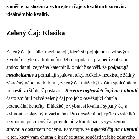
zaměřte na složení a vybírejte si čaje z kvalitních surovin,
ideálně v bio kvalitě.
Zelený Čaj: Klasika
Zelený čaj je stálicí mezi nápoji, které si spojujeme se zdravým
životním stylem a hubnutím. Jeho popularita pramení z obsahu
antioxidantů, zejména katechinů, o nichž se věří, že
podporují
metabolismus
a pomáhají spalovat tuky. Ačkoliv neexistuje žádný
zázračný nápoj na hubnutí, zelený čaj může být vaším společníkem
při cestě za štíhlejší postavou.
Recenze nejlepších čajů na hubnutí
často zmiňují právě zelený čaj pro jeho osvěžující chuť a
potenciální benefity. Důležité je vybrat si kvalitní sypaný čaj a
vyhnout se slazeným variantám. Pro dosažení nejlepších výsledků
je vhodné pít zelený čaj pravidelně v kombinaci s vyváženou
stravou a dostatkem pohybu. Pamatujte, že
nejlepší čaj na hubnutí
je ten, který vám chutná a který se stane součástí vašeho zdravého