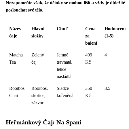
Nezapomeňte však, že účinky se mohou lišit a vždy je důležité
poslouchat své tělo
.
Název
Hlavní
Chuť
Cena
Hodnocení
čaje
složky
za
(1-5)
balení
Matcha
Zelený
Jemně
499
4
Tea
čaj
travnatá,
Kč
lehce
nasládlá
Rooibos
Rooibos,
Sladce
350
3.5
Chai
skořice,
kořeněná
Kč
zázvor
Heřmánkový Čaj: Na Spaní