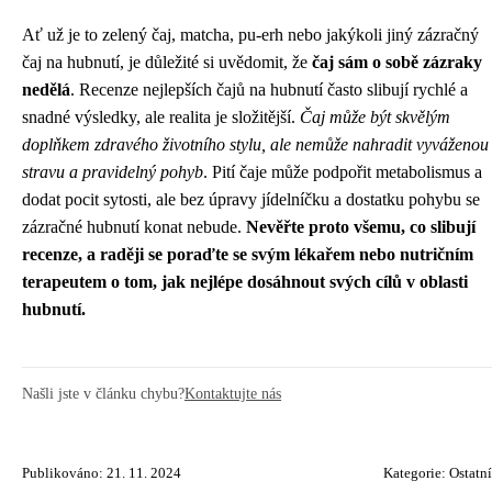
Ať už je to zelený čaj, matcha, pu-erh nebo jakýkoli jiný zázračný
čaj na hubnutí, je důležité si uvědomit, že
čaj sám o sobě zázraky
nedělá
. Recenze nejlepších čajů na hubnutí často slibují rychlé a
snadné výsledky, ale realita je složitější.
Čaj může být skvělým
doplňkem zdravého životního stylu, ale nemůže nahradit vyváženou
stravu a pravidelný pohyb
. Pití čaje může podpořit metabolismus a
dodat pocit sytosti, ale bez úpravy jídelníčku a dostatku pohybu se
zázračné hubnutí konat nebude.
Nevěřte proto všemu, co slibují
recenze, a raději se poraďte se svým lékařem nebo nutričním
terapeutem o tom, jak nejlépe dosáhnout svých cílů v oblasti
hubnutí.
Našli jste v článku chybu?
Kontaktujte nás
Publikováno: 21. 11. 2024
Kategorie:
Ostatní