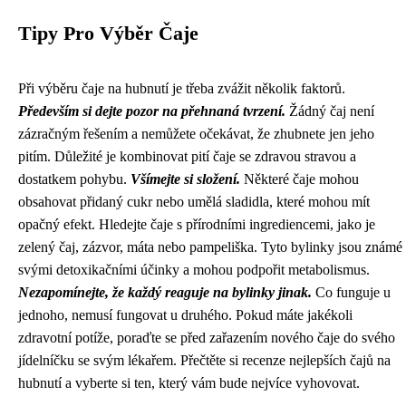
Tipy Pro Výběr Čaje
Při výběru čaje na hubnutí je třeba zvážit několik faktorů.
Především si dejte pozor na přehnaná tvrzení.
Žádný čaj není
zázračným řešením a nemůžete očekávat, že zhubnete jen jeho
pitím. Důležité je kombinovat pití čaje se zdravou stravou a
dostatkem pohybu.
Všímejte si složení.
Některé čaje mohou
obsahovat přidaný cukr nebo umělá sladidla, které mohou mít
opačný efekt. Hledejte čaje s přírodními ingrediencemi, jako je
zelený čaj, zázvor, máta nebo pampeliška. Tyto bylinky jsou známé
svými detoxikačními účinky a mohou podpořit metabolismus.
Nezapomínejte, že každý reaguje na bylinky jinak.
Co funguje u
jednoho, nemusí fungovat u druhého. Pokud máte jakékoli
zdravotní potíže, poraďte se před zařazením nového čaje do svého
jídelníčku se svým lékařem. Přečtěte si recenze nejlepších čajů na
hubnutí a vyberte si ten, který vám bude nejvíce vyhovovat.