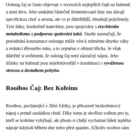
Oolong čaj se často objevuje v recenzích nejlepších čajů na hubnutí
a není divu. Jeho unikátní částečně fermentované listy mu dávají
specifickou chuť a aroma, ale co je důležitější, obsahují polyfenoly.
Tyto látky, konkrétně katechiny, jsou spojovány s
zrychlením
metabolismu
a
podporou spalování tuků
. Studie naznačují, že
pravidelná konzumace oolongu může vést k mírnému úbytku váhy
a redukci tělesného tuku, a to zejména v oblasti břicha. Je však
důležité si uvědomit, že oolong čaj není zázračný nápoj. Jeho
účinky na hubnutí jsou nejefektivnější v kombinaci s
vyváženou
stravou a dostatkem pohybu
.
Rooibos Čaj: Bez Kofeinu
Rooibos, pocházející z Jižní Afriky, je přirozeně bezkofeinový
nápoj s jemně nasládlou chutí. Díky tomu je skvělou volbou pro ty,
kteří se kofeinu vyhýbají, ale přesto si chtějí vychutnat šálek teplého
nápoje kdykoli během dne nebo před spaním. Ačkoliv rooibos sám