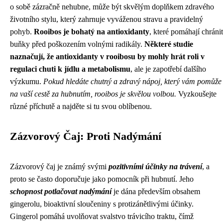
o sobě zázračně nehubne, může být skvělým doplňkem zdravého
životního stylu, který zahrnuje vyváženou stravu a pravidelný
pohyb.
Rooibos je bohatý na antioxidanty
, které pomáhají chránit
buňky před poškozením volnými radikály.
Některé studie
naznačují, že antioxidanty v rooibosu by mohly hrát roli v
regulaci chuti k jídlu a metabolismu
, ale je zapotřebí dalšího
výzkumu.
Pokud hledáte chutný a zdravý nápoj, který vám pomůže
na vaší cestě za hubnutím, rooibos je skvělou volbou.
Vyzkoušejte
různé příchutě a najděte si tu svou oblíbenou.
Zázvorový Čaj: Proti Nadýmání
Zázvorový čaj je známý svými
pozitivními účinky na trávení
, a
proto se často doporučuje jako pomocník při hubnutí. Jeho
schopnost potlačovat nadýmání
je dána především obsahem
gingerolu, bioaktivní sloučeniny s protizánětlivými účinky.
Gingerol pomáhá uvolňovat svalstvo trávicího traktu, čímž