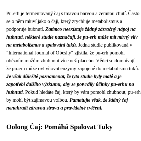
Pu-erh je fermentovaný čaj s tmavou barvou a zemitou chutí. Často
se o něm mluví jako o čaji, který zrychluje metabolismus a
podporuje hubnutí.
Zatímco neexistuje žádný zázračný nápoj na
hubnutí, některé studie naznačují, že pu-erh může mít mírný vliv
na metabolismus a spalování tuků.
Jedna studie publikovaná v
"International Journal of Obesity" zjistila, že pu-erh pomohl
obézním mužům zhubnout více než placebo. Vědci se domnívají,
že pu-erh může ovlivňovat enzymy zapojené do metabolismu tuků.
Je však důležité poznamenat, že tyto studie byly malé a je
zapotřebí dalšího výzkumu, aby se potvrdily účinky pu-erhu na
hubnutí.
Pokud hledáte čaj, který by vám pomohl zhubnout, pu-erh
by mohl být zajímavou volbou.
Pamatujte však, že žádný čaj
nenahradí zdravou stravu a pravidelné cvičení.
Oolong Čaj: Pomáhá Spalovat Tuky