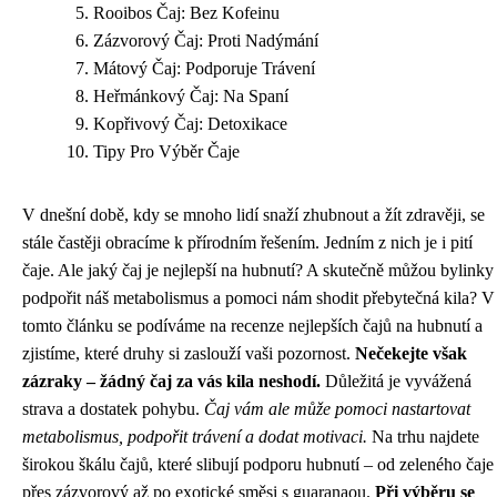
Rooibos Čaj: Bez Kofeinu
Zázvorový Čaj: Proti Nadýmání
Mátový Čaj: Podporuje Trávení
Heřmánkový Čaj: Na Spaní
Kopřivový Čaj: Detoxikace
Tipy Pro Výběr Čaje
V dnešní době, kdy se mnoho lidí snaží zhubnout a žít zdravěji, se
stále častěji obracíme k přírodním řešením. Jedním z nich je i pití
čaje. Ale jaký čaj je nejlepší na hubnutí? A skutečně můžou bylinky
podpořit náš metabolismus a pomoci nám shodit přebytečná kila? V
tomto článku se podíváme na recenze nejlepších čajů na hubnutí a
zjistíme, které druhy si zaslouží vaši pozornost.
Nečekejte však
zázraky – žádný čaj za vás kila neshodí.
Důležitá je vyvážená
strava a dostatek pohybu.
Čaj vám ale může pomoci nastartovat
metabolismus, podpořit trávení a dodat motivaci.
Na trhu najdete
širokou škálu čajů, které slibují podporu hubnutí – od zeleného čaje
přes zázvorový až po exotické směsi s guaranaou.
Při výběru se