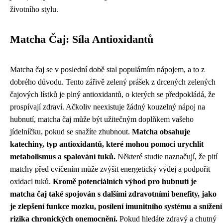
životního stylu.
Matcha Čaj: Síla Antioxidantů
Matcha čaj se v poslední době stal populárním nápojem, a to z
dobrého důvodu. Tento zářivě zelený prášek z drcených zelených
čajových lístků je plný antioxidantů, o kterých se předpokládá, že
prospívají zdraví. Ačkoliv neexistuje žádný kouzelný nápoj na
hubnutí, matcha čaj může být užitečným doplňkem vašeho
jídelníčku, pokud se snažíte zhubnout.
Matcha obsahuje
katechiny, typ antioxidantů, které mohou pomoci urychlit
metabolismus a spalování tuků.
Některé studie naznačují, že pití
matchy před cvičením může zvýšit energetický výdej a podpořit
oxidaci tuků.
Kromě potenciálních výhod pro hubnutí je
matcha čaj také spojován s dalšími zdravotními benefity, jako
je zlepšení funkce mozku, posílení imunitního systému a snížení
rizika chronických onemocnění.
Pokud hledáte zdravý a chutný