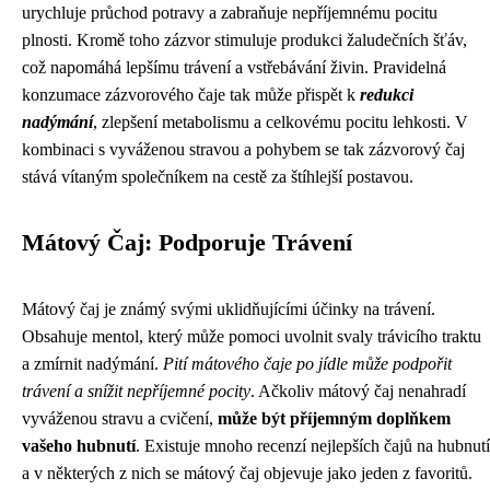
urychluje průchod potravy a zabraňuje nepříjemnému pocitu
plnosti. Kromě toho zázvor stimuluje produkci žaludečních šťáv,
což napomáhá lepšímu trávení a vstřebávání živin. Pravidelná
konzumace zázvorového čaje tak může přispět k
redukci
nadýmání
, zlepšení metabolismu a celkovému pocitu lehkosti. V
kombinaci s vyváženou stravou a pohybem se tak zázvorový čaj
stává vítaným společníkem na cestě za štíhlejší postavou.
Mátový Čaj: Podporuje Trávení
Mátový čaj je známý svými uklidňujícími účinky na trávení.
Obsahuje mentol, který může pomoci uvolnit svaly trávicího traktu
a zmírnit nadýmání.
Pití mátového čaje po jídle může podpořit
trávení a snížit nepříjemné pocity
. Ačkoliv mátový čaj nenahradí
vyváženou stravu a cvičení,
může být příjemným doplňkem
vašeho hubnutí
. Existuje mnoho recenzí nejlepších čajů na hubnutí
a v některých z nich se mátový čaj objevuje jako jeden z favoritů.