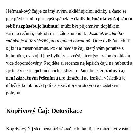
Heřmánkový čaj je známý svými uklidňujícími účinky a často se
pije před spaním pro lepší spánek. Ačkoliv
heřmánkový čaj sám o
sobě nezpůsobuje hubnutí
, může být příjemným doplňkem
vašeho režimu, pokud se snažíte zhubnout.
Dostatek kvalitního
spánku je totiž důležitý pro regulaci hormonů
, které ovlivňují chuť
k jídlu a metabolismus. Pokud hledáte čaj, který vám pomůže s
hubnutím, existují i jiné bylinky a směsi, které jsou v tomto ohledu
více doporučovány. Projděte si recenze nejlepších čajů na hubnutí a
zjistěte více o jejich účincích a složení. Pamatujte, že
žádný čaj
není zázračným řešením
a pro dosažení nejlepších výsledků je
důležité kombinovat pití čaje se zdravou stravou a dostatkem
pohybu.
Kopřivový Čaj: Detoxikace
Kopřivový čaj sice nenabízí zázračné hubnutí, ale může být vaším