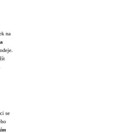
ek na
 a
odeje.
žít
a
ci se
ého
tím