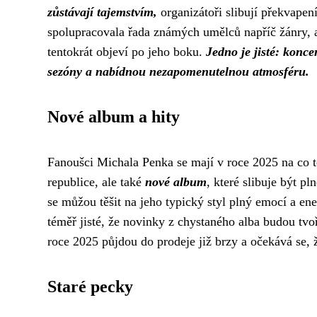
zůstávají tajemstvím,
organizátoři slibují překvape
spolupracovala řada známých umělců napříč žánry, a
tentokrát objeví po jeho boku.
Jedno je jisté: konc
sezóny a nabídnou nezapomenutelnou atmosféru.
Nové album a hity
Fanoušci Michala Penka se mají v roce 2025 na co t
republice, ale také
nové album
, které slibuje být p
se můžou těšit na jeho typický styl plný emocí a ener
téměř jisté, že novinky z chystaného alba budou tvo
roce 2025 půjdou do prodeje již brzy a očekává se, ž
Staré pecky