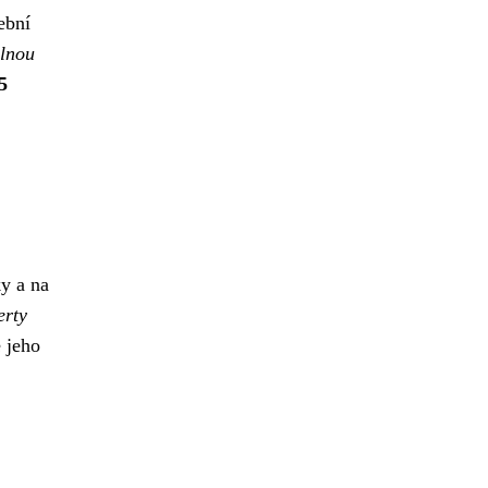
ební
lnou
5
y a na
erty
 jeho