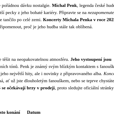
e pořádnou dávku nostalgie.
Michal Penk
, legenda české hud
ětší pecky z jeho bohaté kariéry. Připravte se na
nezapomenute
se tančilo po celé zemi.
Koncerty Michala Penka v roce 202
připomenout, proč je jeho hudba stále tak oblíbená.
 těšit na neopakovatelnou atmosféru.
Jeho vystoupení jsou
rvních tónů. Penk je známý svým blízkým kontaktem s fanoušk
ho největší hity, ale i novinky z připravovaného alba.
Konc
ná, ať už jste dlouholetým fanouškem, nebo se teprve chystáte
se očekávají brzy v prodeji
, proto sledujte oficiální stránky
sto konání
Datum