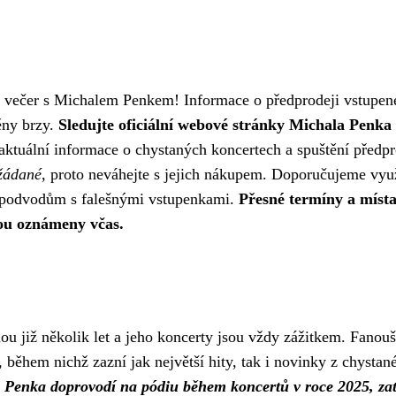
ný večer s Michalem Penkem! Informace o předprodeji vstupen
ěny brzy.
Sledujte oficiální webové stránky Michala Penka
 aktuální informace o chystaných koncertech a spuštění předpr
 žádané
, proto neváhejte s jejich nákupem. Doporučujeme vyu
ým podvodům s falešnými vstupenkami.
Přesné termíny a míst
ou oznámeny včas.
 již několik let a jeho koncerty jsou vždy zážitkem. Fanouš
 během nichž zazní jak největší hity, tak i novinky z chystan
a Penka doprovodí na pódiu během koncertů v roce 2025, za