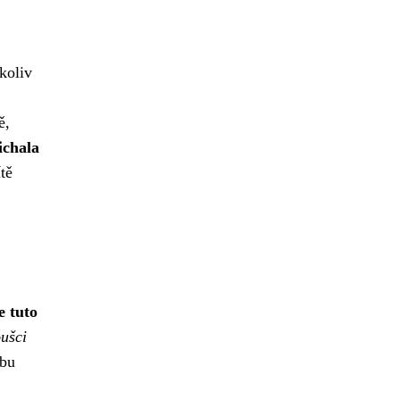
koliv
ě,
ichala
tě
e tuto
ušci
rbu