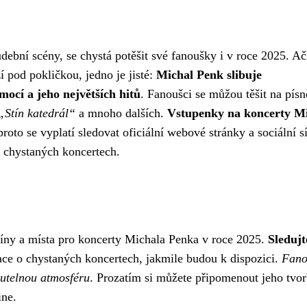
dební scény, se chystá potěšit své fanoušky i v roce 2025. Ač
í pod pokličkou, jedno je jisté:
Michal Penk slibuje
ocí a jeho největších hitů
. Fanoušci se můžou těšit na písn
Stín katedrál“
a mnoho dalších.
Vstupenky na koncerty M
proto se vyplatí sledovat oficiální webové stránky a sociální sí
 chystaných koncertech.
íny a místa pro koncerty Michala Penka v roce 2025.
Sledujt
ce o chystaných koncertech, jakmile budou k dispozici.
Fano
nutelnou atmosféru
. Prozatím si můžete připomenout jeho tvo
ine.