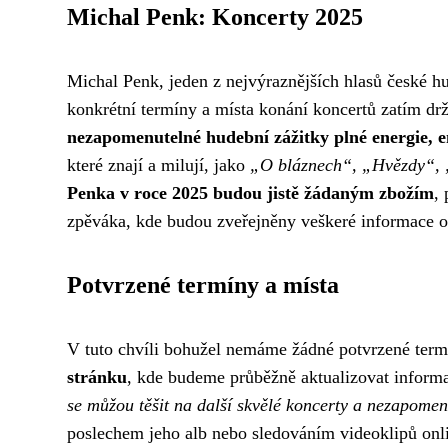
Michal Penk: Koncerty 2025
Michal Penk, jeden z nejvýraznějších hlasů české hu
konkrétní termíny a místa konání koncertů zatím drž
nezapomenutelné hudební zážitky plné energie, em
které znají a milují, jako
„O bláznech“, „Hvězdy“, „
Penka v roce 2025 budou jistě žádaným zbožím
, 
zpěváka, kde budou zveřejněny veškeré informace o
Potvrzené termíny a místa
V tuto chvíli bohužel nemáme žádné potvrzené term
stránku
, kde budeme průběžně aktualizovat informa
se můžou těšit na další skvělé koncerty a nezapome
poslechem jeho alb nebo sledováním videoklipů onl