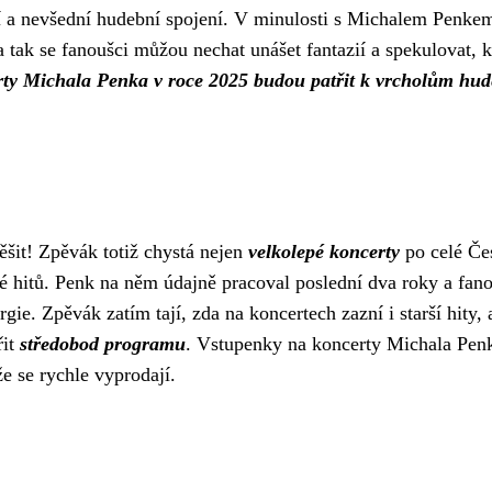
ní a nevšední hudební spojení. V minulosti s Michalem Penke
 tak se fanoušci můžou nechat unášet fantazií a spekulovat, 
erty Michala Penka v roce 2025 budou patřit k vrcholům hud
ěšit! Zpěvák totiž chystá nejen
velkolepé koncerty
po celé Če
lné hitů. Penk na něm údajně pracoval poslední dva roky a fan
gie. Zpěvák zatím tají, zda na koncertech zazní i starší hity, a
řit
středobod programu
. Vstupenky na koncerty Michala Pen
e se rychle vyprodají.