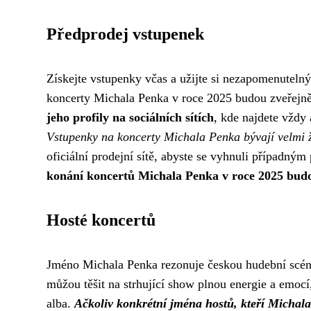
Předprodej vstupenek
Získejte vstupenky včas a užijte si nezapomenutel
koncerty Michala Penka v roce 2025 budou zveřejn
jeho profily na sociálních sítích
, kde najdete vždy
Vstupenky na koncerty Michala Penka bývají velmi
oficiální prodejní sítě, abyste se vyhnuli případn
konání koncertů Michala Penka v roce 2025 bud
Hosté koncertů
Jméno Michala Penka rezonuje českou hudební scénou
můžou těšit na strhující show plnou energie a emocí,
alba.
Ačkoliv konkrétní jména hostů, kteří Michal