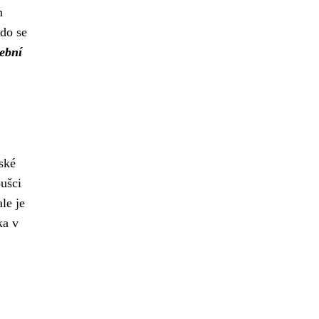
m
kdo se
ební
ské
oušci
le je
ka v