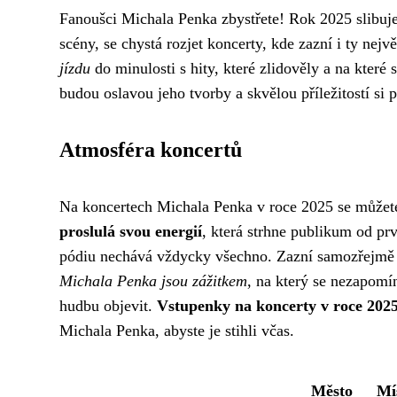
Fanoušci Michala Penka zbystřete! Rok 2025 slibuj
scény, se chystá rozjet koncerty, kde zazní i ty nejv
jízdu
do minulosti s hity, které zlidověly a na které 
budou oslavou jeho tvorby a skvělou příležitostí si 
Atmosféra koncertů
Na koncertech Michala Penka v roce 2025 se můžete
proslulá svou energií
, která strhne publikum od p
pódiu nechává vždycky všechno. Zazní samozřejmě je
Michala Penka jsou zážitkem
, na který se nezapomí
hudbu objevit.
Vstupenky na koncerty v roce 2025 
Michala Penka, abyste je stihli včas.
Město
Mí