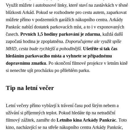
Využít můžete i autobusové linky, které staví na zastávkách v těsné
blízkosti Arkád. Pokud se rozhodnete pro cestu autem, zaparkovat
můžete přímo v podzemních garážích nákupního centra. Arkády
Pankrác nabízí dostatek parkovacích míst, a to i v exponovaných
časech.
Prvních 1,5 hodiny parkování je zdarma
, každá další
započatá hodina je zpoplatněna.
Doporučujeme ale využít spíše
MHD, cesta bude rychlejší a pohodlnější.
Ušetříte si tak čas
hledáním parkovacího místa a vyhnete se případnému
dopravnímu zmatku
. Po skončení filmové projekce v letním kině
si nenechte ujít procházku po přilehlém parku.
Tip na letní večer
Letní večery přímo vybízejí k trávení času pod širým nebem a
užívání si příjemných teplot. Pokud hledáte tip na netradiční
filmový zážitek, zamiřte do
Letního kina Arkády Pankrác
. Toto
kino, nacházející se na střeše nákupního centra Arkády Pankrác,