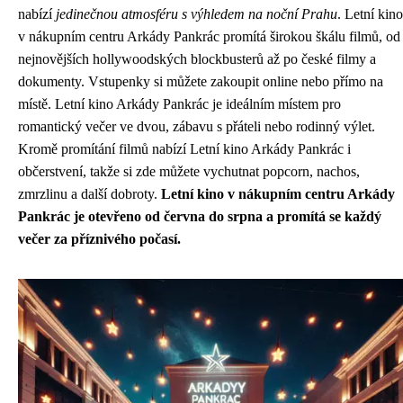
nabízí
jedinečnou atmosféru s výhledem na noční Prahu
. Letní kino
v nákupním centru Arkády Pankrác promítá širokou škálu filmů, od
nejnovějších hollywoodských blockbusterů až po české filmy a
dokumenty. Vstupenky si můžete zakoupit online nebo přímo na
místě. Letní kino Arkády Pankrác je ideálním místem pro
romantický večer ve dvou, zábavu s přáteli nebo rodinný výlet.
Kromě promítání filmů nabízí Letní kino Arkády Pankrác i
občerstvení, takže si zde můžete vychutnat popcorn, nachos,
zmrzlinu a další dobroty.
Letní kino v nákupním centru Arkády
Pankrác je otevřeno od června do srpna a promítá se každý
večer za příznivého počasí.