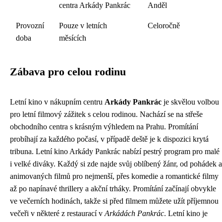
centra Arkády Pankrác
Anděl
Provozní
Pouze v letních
Celoročně
doba
měsících
Zábava pro celou rodinu
Letní kino v nákupním centru
Arkády Pankrác
je skvělou volbou
pro letní filmový zážitek s celou rodinou. Nachází se na střeše
obchodního centra s krásným výhledem na Prahu. Promítání
probíhají za každého počasí, v případě deště je k dispozici krytá
tribuna. Letní kino Arkády Pankrác nabízí pestrý program pro malé
i velké diváky. Každý si zde najde svůj oblíbený žánr, od pohádek a
animovaných filmů pro nejmenší, přes komedie a romantické filmy
až po napínavé thrillery a akční trháky. Promítání začínají obvykle
ve večerních hodinách, takže si před filmem můžete užít příjemnou
večeři v některé z restaurací v
Arkádách Pankrác
. Letní kino je