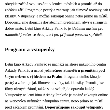
obvykle začíná svou sezónu v letních měsících a promítá až do
začátku září. Program je pestrý a zahrnuje jak filmové novinky, tak i
klasiky. Vstupenky je možné zakoupit online nebo přímo na místě.
Doporučujeme dorazit s dostatečným předstihem, abyste si zajistili
dobré místo. Letní kino Arkády Pankrác je
ideálním místem pro
romantický večer ve dvou, ale i pro příjemné posezení s přáteli
.
Program a vstupenky
Letní kino Arkády Pankrác se nachází na střeše nákupního centra
Arkády Pankrác a nabízí
jedinečnou atmosféru promítání pod
širým nebem s výhledem na Prahu
. Program letního kina je
pestrý a zahrnuje jak filmové novinky, tak i klasiky. Promítají se
filmy různých žánrů, takže si na své přijde opravdu každý.
Vstupenky na letní kino Arkády Pankrác je možné zakoupit online
na webových stránkách nákupního centra, nebo přímo na místě
před začátkem promítání.
Doporučujeme zakoupit vstupenky