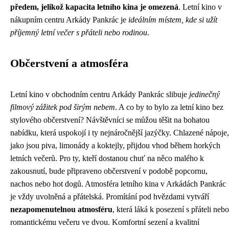
předem, jelikož kapacita letního kina je omezená
. Letní kino v
nákupním centru Arkády Pankrác je
ideálním místem, kde si užít
příjemný letní večer s přáteli nebo rodinou
.
Občerstvení a atmosféra
Letní kino v obchodním centru Arkády Pankrác slibuje
jedinečný
filmový zážitek pod širým nebem
. A co by to bylo za letní kino bez
stylového občerstvení? Návštěvníci se můžou těšit na bohatou
nabídku, která uspokojí i ty nejnáročnější jazýčky. Chlazené nápoje,
jako jsou piva, limonády a koktejly, přijdou vhod během horkých
letních večerů. Pro ty, kteří dostanou chuť na něco malého k
zakousnutí, bude připraveno občerstvení v podobě popcornu,
nachos nebo hot dogů. Atmosféra letního kina v Arkádách Pankrác
je vždy uvolněná a přátelská. Promítání pod hvězdami vytváří
nezapomenutelnou atmosféru
, která láká k posezení s přáteli nebo
romantickému večeru ve dvou. Komfortní sezení a kvalitní