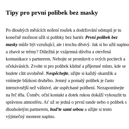
Tipy pro první polibek bez masky
Po dlouhých měsících nošení roušek a dodržování odstupů je tu
konečně možnost užít si polibky bez bariér.
První polibek bez
masky
může být vzrušující, ale i trochu děsivý. Jak si ho užít naplno
a zbavit se trémy? Důležitá je vzájemná důvěra a otevřená
komunikace s partnerem. Nebojte se promluvit o svých pocitech a
očekáváních. Zvolte si pro polibek klidné a příjemné místo, kde se
budete cítit uvolněně.
Nespěchejte
, užijte si každý okamžik a
vnímejte blízkost druhého. Jemný a pomalý polibek je často
intenzivnější než vášnivé, ale uspěchané políbení. Nezapomínejte
na řeč těla. Úsměv, oční kontakt a dotek rukou dokáží vykouzlit tu
správnou atmosféru. Ať už se jedná o první rande nebo o polibek s
dlouholetým partnerem,
buďte sami sebou
a užijte si tento
výjimečný moment naplno.