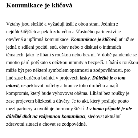
Komunikace je klíčová
Vztahy jsou složité a vyžadují úsilí z obou stran. Jedním z
nejdůležitějších aspektů zdravého a šťastného partnerství je
otevřená a upřímná komunikace.
Komunikace je klíčová
, ať už se
jedná o sdílení pocitů, snů, obav nebo o diskusi o intimních
tématech, jako je líbání s rouškou nebo bez ní. V době pandemie se
mnoho párů potýkalo s otázkou intimity a bezpečí. Líbání s rouškou
může být pro některé symbolem opatrnosti a zodpovědnosti, pro
jiné zase bariérou bránící v projevech lásky.
Důležité je o tom
mluvit
, respektovat potřeby a hranice toho druhého a najít
kompromis, který bude vyhovovat oběma. Líbání bez roušky je
zase projevem blízkosti a důvěry. Je to akt, který posiluje pouto
mezi partnery a uvolňuje hormony štěstí.
I v tomto případě je ale
důležité dbát na vzájemnou komunikaci
, sledovat aktuální
zdravotní situaci a chovat se zodpovědně.