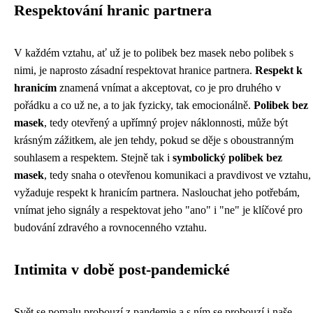
Respektování hranic partnera
V každém vztahu, ať už je to polibek bez masek nebo polibek s
nimi, je naprosto zásadní respektovat hranice partnera.
Respekt k
hranicím
znamená vnímat a akceptovat, co je pro druhého v
pořádku a co už ne, a to jak fyzicky, tak emocionálně.
Polibek bez
masek
, tedy otevřený a upřímný projev náklonnosti, může být
krásným zážitkem, ale jen tehdy, pokud se děje s oboustranným
souhlasem a respektem. Stejně tak i
symbolický polibek bez
masek
, tedy snaha o otevřenou komunikaci a pravdivost ve vztahu,
vyžaduje respekt k hranicím partnera. Naslouchat jeho potřebám,
vnímat jeho signály a respektovat jeho "ano" i "ne" je klíčové pro
budování zdravého a rovnocenného vztahu.
Intimita v době post-pandemické
Svět se pomalu probouzí z pandemie a s ním se probouzí i naše