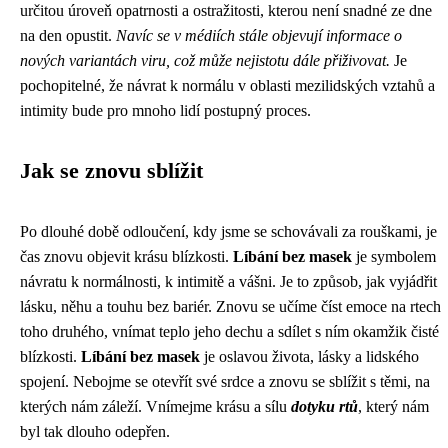
určitou úroveň opatrnosti a ostražitosti, kterou není snadné ze dne
na den opustit.
Navíc se v médiích stále objevují informace o
nových variantách viru, což může nejistotu dále přiživovat.
Je
pochopitelné, že návrat k normálu v oblasti mezilidských vztahů a
intimity bude pro mnoho lidí postupný proces.
Jak se znovu sblížit
Po dlouhé době odloučení, kdy jsme se schovávali za rouškami, je
čas znovu objevit krásu blízkosti.
Líbání bez masek
je symbolem
návratu k normálnosti, k intimitě a vášni. Je to způsob, jak vyjádřit
lásku, něhu a touhu bez bariér. Znovu se učíme číst emoce na rtech
toho druhého, vnímat teplo jeho dechu a sdílet s ním okamžik čisté
blízkosti.
Líbání bez masek
je oslavou života, lásky a lidského
spojení. Nebojme se otevřít své srdce a znovu se sblížit s těmi, na
kterých nám záleží. Vnímejme krásu a sílu
dotyku rtů
, který nám
byl tak dlouho odepřen.