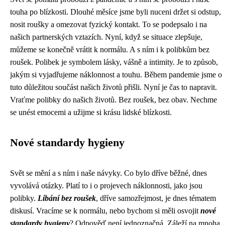
touha po blízkosti. Dlouhé měsíce jsme byli nuceni držet si odstup,
nosit roušky a omezovat fyzický kontakt. To se podepsalo i na
našich partnerských vztazích. Nyní, když se situace zlepšuje,
můžeme se konečně vrátit k normálu. A s ním i k polibkům bez
roušek. Polibek je symbolem lásky, vášně a intimity. Je to způsob,
jakým si vyjadřujeme náklonnost a touhu. Během pandemie jsme o
tuto důležitou součást našich životů přišli. Nyní je čas to napravit.
Vraťme polibky do našich životů. Bez roušek, bez obav. Nechme
se unést emocemi a užijme si krásu lidské blízkosti.
Nové standardy hygieny
Svět se mění a s ním i naše návyky. Co bylo dříve běžné, dnes
vyvolává otázky. Platí to i o projevech náklonnosti, jako jsou
polibky.
Líbání bez roušek
, dříve samozřejmost, je dnes tématem
diskusí. Vracíme se k normálu, nebo bychom si měli osvojit
nové
standardy hygieny
? Odpověď není jednoznačná. Záleží na mnoha