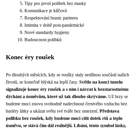
Tipy pro první polibek bez masky
Komunikace je klíčová
Respektování hranic partnera
Intimita v době post-pandemické
Nové standardy hygieny
Budoucnost polibků
Konec éry roušek
Po dlouhých měsících, kdy se roušky staly nedílnou součástí našich
životů, se konečně blýská na lepší časy.
Světlo na konci tunelu
signalizuje konec éry roušek a s ním i návrat k bezstarostnému
dýchání a úsměvům, které už tak dlouho skrýváme.
Už brzy se
budeme moci znovu svobodně nadechnout čerstvého vzduchu bez
bariéry látky a ukázat světu své tváře bez omezení.
Představa
polibku bez roušek, kdy budeme moci cítit dotek rtů a teplo
úsměvu, se stává čím dál reálnější.
Líbání, tento symbol lásky,