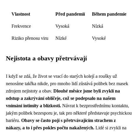
Vlastnost
Před pandemií
Během pandemie
Frekvence
Vysoká
Nízká
Riziko přenosu viru
Nízké
Vysoké
Nejistota a obavy přetrvávají
I když se zdá, že život se vrací do starých kolejí a roušky už
nenosíme takřka nikde, pro mnoho lidí zůstává polibek bez masek
zdrojem nejistoty a obav.
Dlouhé měsíce jsme byli zvyklí na
odstup a zakrývání obličeje, což se podepsalo na našem
vnímání intimity a blízkosti.
Návrat k bezprostřednímu kontaktu,
jakým polibek bezesporu je, tak pro některé představuje psychickou
bariéru.
Obavy se často pojí s přetrvávajícím strachem z
nákazy, a to i přes pokles počtu nakažených.
Lidé si zvykli na