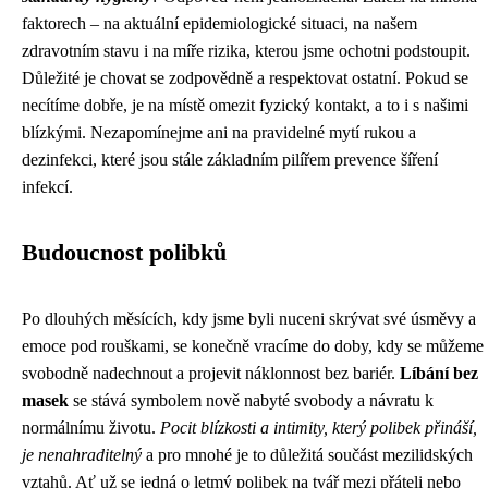
faktorech – na aktuální epidemiologické situaci, na našem
zdravotním stavu i na míře rizika, kterou jsme ochotni podstoupit.
Důležité je chovat se zodpovědně a respektovat ostatní. Pokud se
necítíme dobře, je na místě omezit fyzický kontakt, a to i s našimi
blízkými. Nezapomínejme ani na pravidelné mytí rukou a
dezinfekci, které jsou stále základním pilířem prevence šíření
infekcí.
Budoucnost polibků
Po dlouhých měsících, kdy jsme byli nuceni skrývat své úsměvy a
emoce pod rouškami, se konečně vracíme do doby, kdy se můžeme
svobodně nadechnout a projevit náklonnost bez bariér.
Líbání bez
masek
se stává symbolem nově nabyté svobody a návratu k
normálnímu životu.
Pocit blízkosti a intimity, který polibek přináší,
je nenahraditelný
a pro mnohé je to důležitá součást mezilidských
vztahů. Ať už se jedná o letmý polibek na tvář mezi přáteli nebo