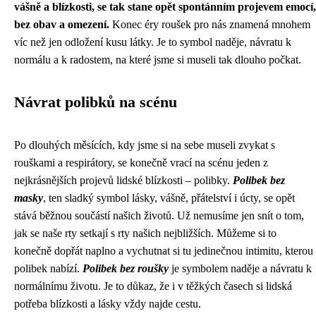
vášně a blízkosti, se tak stane opět spontánním projevem emocí,
bez obav a omezení.
Konec éry roušek pro nás znamená mnohem
víc než jen odložení kusu látky. Je to symbol naděje, návratu k
normálu a k radostem, na které jsme si museli tak dlouho počkat.
Návrat polibků na scénu
Po dlouhých měsících, kdy jsme si na sebe museli zvykat s
rouškami a respirátory, se konečně vrací na scénu jeden z
nejkrásnějších projevů lidské blízkosti – polibky.
Polibek bez
masky
, ten sladký symbol lásky, vášně, přátelství i úcty, se opět
stává běžnou součástí našich životů. Už nemusíme jen snít o tom,
jak se naše rty setkají s rty našich nejbližších. Můžeme si to
konečně dopřát naplno a vychutnat si tu jedinečnou intimitu, kterou
polibek nabízí.
Polibek bez roušky
je symbolem naděje a návratu k
normálnímu životu. Je to důkaz, že i v těžkých časech si lidská
potřeba blízkosti a lásky vždy najde cestu.