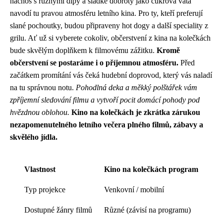
nachos s různými dipy a sladké dobroty jako cukrová vata
navodí tu pravou atmosféru letního kina. Pro ty, kteří preferují
slané pochoutky, budou připraveny hot dogy a další speciality z
grilu. Ať už si vyberete cokoliv, občerstvení z kina na kolečkách
bude skvělým doplňkem k filmovému zážitku.
Kromě
občerstvení se postaráme i o příjemnou atmosféru.
Před
začátkem promítání vás čeká hudební doprovod, který vás naladí
na tu správnou notu.
Pohodlná deka a měkký polštářek vám
zpříjemní sledování filmu a vytvoří pocit domácí pohody pod
hvězdnou oblohou.
Kino na kolečkách je zkrátka zárukou
nezapomenutelného letního večera plného filmů, zábavy a
skvělého jídla.
Vlastnost
Kino na kolečkách program
Typ projekce
Venkovní / mobilní
Dostupné žánry filmů
Různé (závisí na programu)