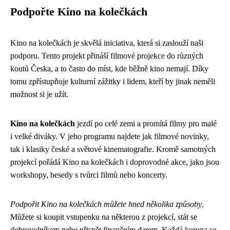
Podpořte Kino na kolečkách
Kino na kolečkách je skvělá iniciativa, která si zaslouží naši
podporu. Tento projekt přináší filmové projekce do různých
koutů Česka, a to často do míst, kde běžně kino nemají. Díky
tomu zpřístupňuje kulturní zážitky i lidem, kteří by jinak neměli
možnost si je užít.
Kino na kolečkách
jezdí po celé zemi a promítá filmy pro malé
i velké diváky. V jeho programu najdete jak filmové novinky,
tak i klasiky české a světové kinematografie. Kromě samotných
projekcí pořádá Kino na kolečkách i doprovodné akce, jako jsou
workshopy, besedy s tvůrci filmů nebo koncerty.
Podpořit Kino na kolečkách můžete hned několika způsoby
.
Můžete si koupit vstupenku na některou z projekcí, stát se
dobrovolníkem nebo přispět finančním darem. Každá koruna se