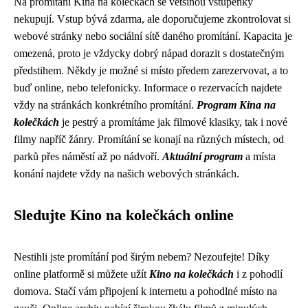
Na promítání Kina na kolečkách se většinou vstupenky
nekupují. Vstup bývá zdarma, ale doporučujeme zkontrolovat si
webové stránky nebo sociální sítě daného promítání. Kapacita je
omezená, proto je vždycky dobrý nápad dorazit s dostatečným
předstihem. Někdy je možné si místo předem zarezervovat, a to
buď online, nebo telefonicky. Informace o rezervacích najdete
vždy na stránkách konkrétního promítání.
Program Kina na
kolečkách
je pestrý a promítáme jak filmové klasiky, tak i nové
filmy napříč žánry. Promítání se konají na různých místech, od
parků přes náměstí až po nádvoří.
Aktuální program
a místa
konání najdete vždy na našich webových stránkách.
Sledujte Kino na kolečkách online
Nestihli jste promítání pod širým nebem? Nezoufejte! Díky
online platformě si můžete užít
Kino na kolečkách
i z pohodlí
domova. Stačí vám připojení k internetu a pohodlné místo na