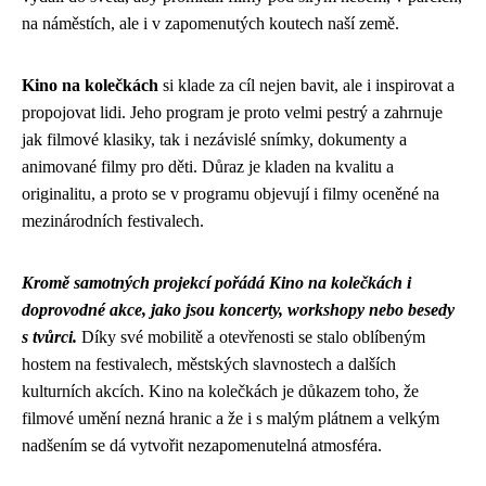
na náměstích, ale i v zapomenutých koutech naší země.
Kino na kolečkách
si klade za cíl nejen bavit, ale i inspirovat a
propojovat lidi. Jeho program je proto velmi pestrý a zahrnuje
jak filmové klasiky, tak i nezávislé snímky, dokumenty a
animované filmy pro děti. Důraz je kladen na kvalitu a
originalitu, a proto se v programu objevují i filmy oceněné na
mezinárodních festivalech.
Kromě samotných projekcí pořádá Kino na kolečkách i
doprovodné akce, jako jsou koncerty, workshopy nebo besedy
s tvůrci.
Díky své mobilitě a otevřenosti se stalo oblíbeným
hostem na festivalech, městských slavnostech a dalších
kulturních akcích. Kino na kolečkách je důkazem toho, že
filmové umění nezná hranic a že i s malým plátnem a velkým
nadšením se dá vytvořit nezapomenutelná atmosféra.