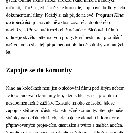
gauči. Online archiv nabízí širokou škálu filmů z minulých
ročníků, ať už se jedná o české komedie, napínavé thrillery nebo
dokumentární filmy. Každý si tak přijde na své.
Program Kina
na kolečkách
je pravidelně aktualizovaný a doplněný o
novinky, takže se nudit rozhodně nebudete. Sledování filmů
online je skvělou alternativou pro ty, kteří nestihnou promítání
naživo, nebo si chtějí připomenout oblíbené snímky z minulých
let.
Zapojte se do komunity
Kino na kolečkách není jen o sledování filmů pod širým nebem.
Je to o budování komunity lidí, kteří sdílejí vášeň pro film a
nezapomenutelné zážitky. Existuje mnoho způsobů, jak se
zapojit a stát se součástí této jedinečné komunity. Sledujte naše
stránky na sociálních sítích, kde najdete aktuální informace o
připravovaných projekcích, diskuzích s tvůrci a dalších akcích.
Zapojte se do konverzace, sdílejte své dojmy z filmů a poznejte