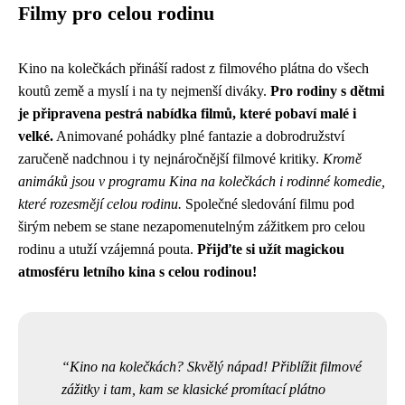
Filmy pro celou rodinu
Kino na kolečkách přináší radost z filmového plátna do všech
koutů země a myslí i na ty nejmenší diváky.
Pro rodiny s dětmi
je připravena pestrá nabídka filmů, které pobaví malé i
velké.
Animované pohádky plné fantazie a dobrodružství
zaručeně nadchnou i ty nejnáročnější filmové kritiky.
Kromě
animáků jsou v programu Kina na kolečkách i rodinné komedie,
které rozesmějí celou rodinu.
Společné sledování filmu pod
širým nebem se stane nezapomenutelným zážitkem pro celou
rodinu a utuží vzájemná pouta.
Přijďte si užít magickou
atmosféru letního kina s celou rodinou!
Kino na kolečkách? Skvělý nápad! Přiblížit filmové
zážitky i tam, kam se klasické promítací plátno