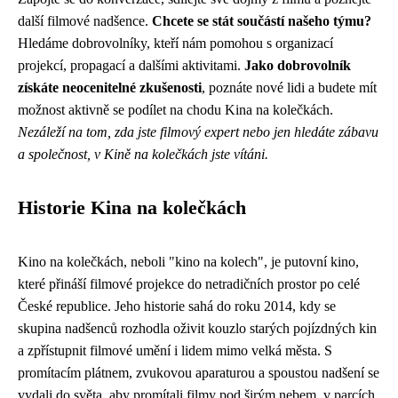
další filmové nadšence.
Chcete se stát součástí našeho týmu?
Hledáme dobrovolníky, kteří nám pomohou s organizací
projekcí, propagací a dalšími aktivitami.
Jako dobrovolník
získáte neocenitelné zkušenosti
, poznáte nové lidi a budete mít
možnost aktivně se podílet na chodu Kina na kolečkách.
Nezáleží na tom, zda jste filmový expert nebo jen hledáte zábavu
a společnost, v Kině na kolečkách jste vítáni.
Historie Kina na kolečkách
Kino na kolečkách, neboli "kino na kolech", je putovní kino,
které přináší filmové projekce do netradičních prostor po celé
České republice. Jeho historie sahá do roku 2014, kdy se
skupina nadšenců rozhodla oživit kouzlo starých pojízdných kin
a zpřístupnit filmové umění i lidem mimo velká města. S
promítacím plátnem, zvukovou aparaturou a spoustou nadšení se
vydali do světa, aby promítali filmy pod širým nebem, v parcích,