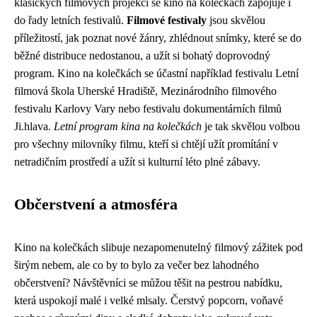
klasických filmových projekcí se kino na kolečkách zapojuje i
do řady letních festivalů.
Filmové festivaly
jsou skvělou
příležitostí, jak poznat nové žánry, zhlédnout snímky, které se do
běžné distribuce nedostanou, a užít si bohatý doprovodný
program. Kino na kolečkách se účastní například festivalu Letní
filmová škola Uherské Hradiště, Mezinárodního filmového
festivalu Karlovy Vary nebo festivalu dokumentárních filmů
Ji.hlava.
Letní program kina na kolečkách
je tak skvělou volbou
pro všechny milovníky filmu, kteří si chtějí užít promítání v
netradičním prostředí a užít si kulturní léto plné zábavy.
Občerstvení a atmosféra
Kino na kolečkách slibuje nezapomenutelný filmový zážitek pod
širým nebem, ale co by to bylo za večer bez lahodného
občerstvení? Návštěvníci se můžou těšit na pestrou nabídku,
která uspokojí malé i velké mlsaly. Čerstvý popcorn, voňavé