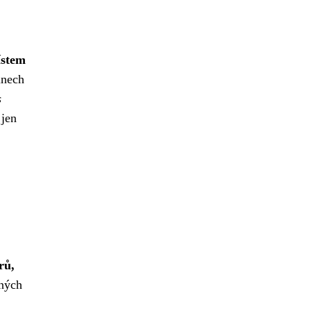
ístem
inech
s
 jen
rů,
zných