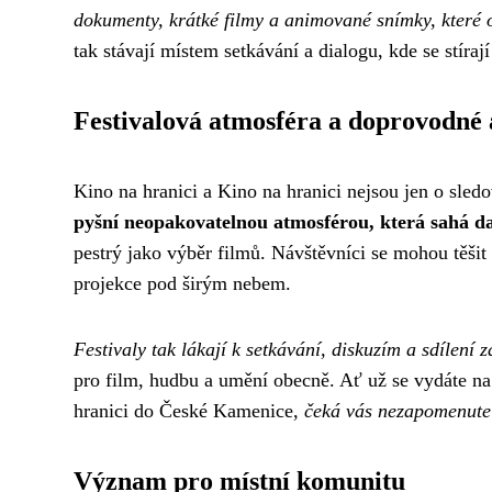
dokumenty, krátké filmy a animované snímky, které ot
tak stávají místem setkávání a dialogu, kde se stírají
Festivalová atmosféra a doprovodné
Kino na hranici a Kino na hranici nejsou jen o sled
pyšní neopakovatelnou atmosférou, která sahá da
pestrý jako výběr filmů. Návštěvníci se mohou těšit
projekce pod širým nebem.
Festivaly tak lákají k setkávání, diskuzím a sdílení z
pro film, hudbu a umění obecně. Ať už se vydáte n
hranici do České Kamenice,
čeká vás nezapomenutel
Význam pro místní komunitu