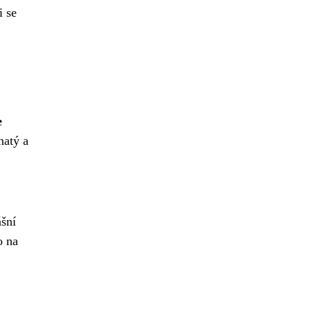
i se
e
hatý a
ášní
o na