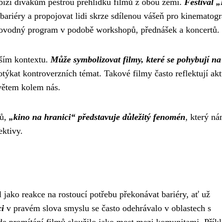
bízí divákům pestrou přehlídku filmů z obou zemí.
Festival 
 bariéry a propojovat lidi skrze sdílenou vášeň pro kinematogra
provodný program v podobě workshopů, přednášek a koncertů.
rším kontextu.
Může symbolizovat filmy, které se pohybují na
otýkat kontroverzních témat. Takové filmy často reflektují akt
světem kolem nás.
mů,
„kino na hranici“ představuje důležitý fenomén
, který n
ektivy.
 jako reakce na rostoucí potřebu překonávat bariéry, ať už
ci
v pravém slova smyslu se často odehrávalo v oblastech s
de promítání filmů sloužilo jako most mezi komunitami. Přík