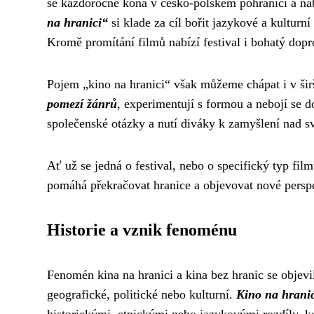
se každoročně koná v česko-polském pohraničí a na
na hranici“
si klade za cíl bořit jazykové a kulturní
Kromě promítání filmů nabízí festival i bohatý do
Pojem „kino na hranici“ však můžeme chápat i v ši
pomezí žánrů
, experimentují s formou a nebojí se d
společenské otázky a nutí diváky k zamyšlení nad 
Ať už se jedná o festival, nebo o specifický typ fil
pomáhá překračovat hranice a objevovat nové persp
Historie a vznik fenoménu
Fenomén kina na hranici a kina bez hranic se objevil
geografické, politické nebo kulturní.
Kino na hrani
historickými, etnickými nebo jazykovými rozdíly, k