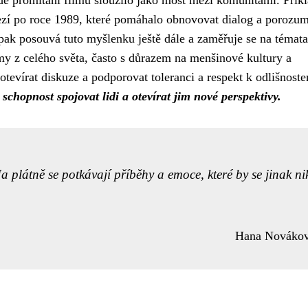
í po roce 1989, které pomáhalo obnovovat dialog a porozu
ak posouvá tuto myšlenku ještě dále a zaměřuje se na témata
lmy z celého světa, často s důrazem na menšinové kultury a
otevírat diskuze a podporovat toleranci a respekt k odlišnost
chopnost spojovat lidi a otevírat jim nové perspektivy.
a plátně se potkávají příběhy a emoce, které by se jinak ni
Hana Nováko