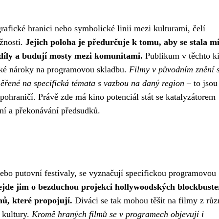
rafické hranici nebo symbolické linii mezi kulturami, čelí
žnosti.
Jejich poloha je předurčuje k tomu, aby se stala m
ozdíly a budují mosty mezi komunitami.
Publikum v těchto k
fické nároky na programovou skladbu.
Filmy v původním znění 
aměřené na specifická témata s vazbou na daný region
– to jsou
 pohraničí. Právě zde má kino potenciál stát se katalyzátorem
í a překonávání předsudků.
ebo putovní festivaly, se vyznačují specifickou programovou
jde jim o bezduchou projekci hollywoodských blockbuste
nů, které propojují.
Diváci se tak mohou těšit na filmy z rů
 kultury.
Kromě hraných filmů se v programech objevují i