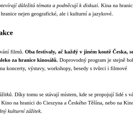
evírají důležitá témata a podněcují k diskuzi.
Kina na hranic
 hranice nejen geografické, ale i kulturní a jazykové.
 akce
ování filmů.
Oba festivaly, ač každý v jiném koutě Česka, s
leko za hranice kinosálů.
Doprovodný program je stejně bo
 na koncerty, výstavy, workshopy, besedy s tvůrci i filmové
ážitků.
Díky tomu se stávají místem, kde se propojují lidé s v
a Kino na hranici do Cieszyna a Českého Těšína, nebo na Kin
ný kulturní zážitek.