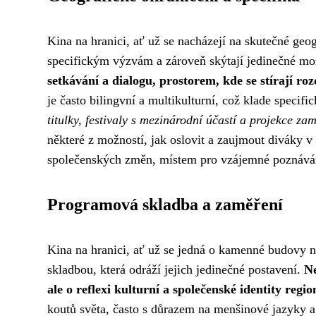
Kina na hranici, ať už se nacházejí na skutečné geog
specifickým výzvám a zároveň skýtají jedinečné mo
setkávání a dialogu, prostorem, kde se stírají r
je často bilingvní a multikulturní, což klade speci
titulky, festivaly s mezinárodní účastí a projekce z
některé z možností, jak oslovit a zaujmout diváky v
společenských změn, místem pro vzájemné poznáván
Programová skladba a zaměření
Kina na hranici, ať už se jedná o kamenné budovy n
skladbou, která odráží jejich jedinečné postavení.
Ne
ale o reflexi kulturní a společenské identity regio
koutů světa, často s důrazem na menšinové jazyky a