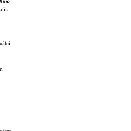
„Kino
fii.
uální
ám
ladem