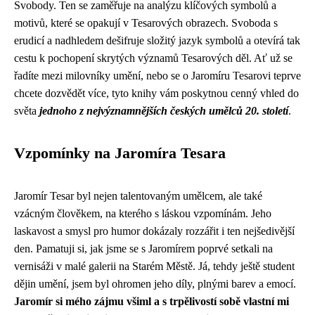
Svobody. Ten se zaměřuje na analýzu klíčových symbolů a
motivů, které se opakují v Tesarových obrazech. Svoboda s
erudicí a nadhledem dešifruje složitý jazyk symbolů a otevírá tak
cestu k pochopení skrytých významů Tesarových děl. Ať už se
řadíte mezi milovníky umění, nebo se o Jaromíru Tesarovi teprve
chcete dozvědět více, tyto knihy vám poskytnou cenný vhled do
světa
jednoho z nejvýznamnějších českých umělců 20. století
.
Vzpomínky na Jaromíra Tesara
Jaromír Tesar byl nejen talentovaným umělcem, ale také
vzácným člověkem, na kterého s láskou vzpomínám. Jeho
laskavost a smysl pro humor dokázaly rozzářit i ten nejšedivější
den. Pamatuji si, jak jsme se s Jaromírem poprvé setkali na
vernisáži v malé galerii na Starém Městě. Já, tehdy ještě student
dějin umění, jsem byl ohromen jeho díly, plnými barev a emocí.
Jaromír si mého zájmu všiml a s trpělivostí sobě vlastní mi