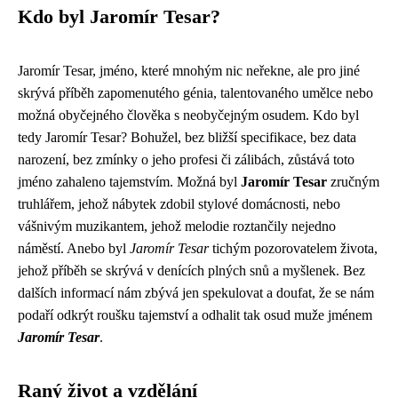
Kdo byl Jaromír Tesar?
Jaromír Tesar, jméno, které mnohým nic neřekne, ale pro jiné
skrývá příběh zapomenutého génia, talentovaného umělce nebo
možná obyčejného člověka s neobyčejným osudem. Kdo byl
tedy Jaromír Tesar? Bohužel, bez bližší specifikace, bez data
narození, bez zmínky o jeho profesi či zálibách, zůstává toto
jméno zahaleno tajemstvím. Možná byl
Jaromír Tesar
zručným
truhlářem, jehož nábytek zdobil stylové domácnosti, nebo
vášnivým muzikantem, jehož melodie roztančily nejedno
náměstí. Anebo byl
Jaromír Tesar
tichým pozorovatelem života,
jehož příběh se skrývá v denících plných snů a myšlenek. Bez
dalších informací nám zbývá jen spekulovat a doufat, že se nám
podaří odkrýt roušku tajemství a odhalit tak osud muže jménem
Jaromír Tesar
.
Raný život a vzdělání