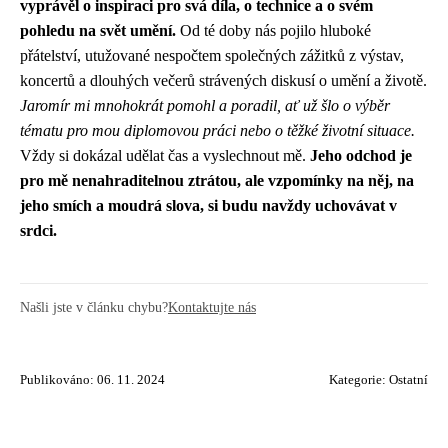
vyprávěl o inspiraci pro svá díla, o technice a o svém
pohledu na svět umění.
Od té doby nás pojilo hluboké
přátelství, utužované nespočtem společných zážitků z výstav,
koncertů a dlouhých večerů strávených diskusí o umění a životě.
Jaromír mi mnohokrát pomohl a poradil, ať už šlo o výběr
tématu pro mou diplomovou práci nebo o těžké životní situace.
Vždy si dokázal udělat čas a vyslechnout mě.
Jeho odchod je
pro mě nenahraditelnou ztrátou, ale vzpomínky na něj, na
jeho smích a moudrá slova, si budu navždy uchovávat v
srdci.
Našli jste v článku chybu?
Kontaktujte nás
Publikováno: 06. 11. 2024
Kategorie:
Ostatní