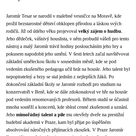
Jaromír Tesar se narodil v malebné vesničce na Moravě, kde
prožil bezstarostné dětství obklopen přírodou a láskou svých
rodičů. Již od útlého věku projevoval
velký zájem o hudbu
.
Jeho dědeček, vášnivý houslista, v něm probudil vášeň pro tento
nástroj a malý Jaromír trávil hodiny posloucháním jeho hry a
pokusem napodobit jeho umění. V šesti letech začal navštěvovat
základní uměleckou školu v sousedním městě, kde se pod
vedením zkušeného pedagoga učil hrát na housle. Jeho talent byl
nepopiratelný a brzy se stal jedním z nejlepších žáků. Po
dokončení základní školy se Jaromír rozhodl pro studium na
konzervatoři v Brně, kde se dále zdokonaloval ve hře na housle
pod vedením renomovaných profesorů. Během studií se účastnil
mnoha soutěží a koncertů, kde sbíral cenné zkušenosti a uznání.
Jeho
mimořádný talent a píle
mu otevřely dveře na prestižní
hudební akademii v Praze, kam byl přijat po úspěšném
absolvování náročných přijímacích zkoušek. V Praze Jaromír