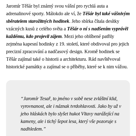
Jaromír Těšár byl známý svou vášní pro rychlá auta a
adrenalinové sporty. Málokdo ale ví, že
Těšár byl také vášnivým
sběratelem starožitných hodinek
. Jeho sbírka čítala desítky
vzácných kusů z celého světa a
Těšár o ní s nadšením vyprávěl
každému, kdo projevil zájem
. Mezi jeho oblíbené patřily
zejména kapesní hodinky z 19. století, které obdivoval pro jejich
precizní zpracování a nadčasový design. Kromě hodinek se
Těšár zajímal také o historii a architekturu. Rád navštěvoval
historické památky a zajímal se o příběhy, které se k nim vážou.
Jaromír Tesař, to jméno v sobě nese zvláštní klid,
vyrovnanost, ale i náznak tvrdohlavosti. Jako by už v
jeho hláskách bylo slyšet hukot Vltavy narážející na
kameny, ale i tichý šepot lesa, který vše pozoruje s
nadhledem.