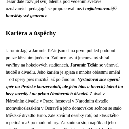
Tesar dále rozvíjel svůj talent a pod vedením světově
uznávaných pedagogů se propracoval mezi
nejtalentovanější
houslisty své generace
.
Kariéra a úspěchy
Jaromír Jágr a Jaromír Tešár jsou si na první pohled podobní
pouze křestním jménem. Zatímco první jmenovaný sbíral
vavříny na hokejových stadionech,
Jaromír Tešár
se věnoval
hudbě a divadlu. Jeho kariéra je spjata s mnoha oblastmi umění
– od opery přes muzikál až po činohru.
Vystudoval sice operní
zpěv na Pražské konzervatoři, ale jeho hlas a herecký talent ho
brzy zavedly i na prkna činoherních divadel.
Zpíval v
Národním divadle v Praze, hostoval v Národním divadle
moravskoslezském v Ostravě a jeho domovskou scénou se stalo
Městské divadlo Brno. Zde ztvárnil desítky rolí, od klasického
repertoáru až po moderní hry. Za zmínku stojí například jeho