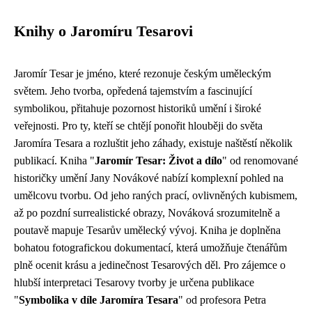
Knihy o Jaromíru Tesarovi
Jaromír Tesar je jméno, které rezonuje českým uměleckým
světem. Jeho tvorba, opředená tajemstvím a fascinující
symbolikou, přitahuje pozornost historiků umění i široké
veřejnosti. Pro ty, kteří se chtějí ponořit hlouběji do světa
Jaromíra Tesara a rozluštit jeho záhady, existuje naštěstí několik
publikací. Kniha "
Jaromír Tesar: Život a dílo
" od renomované
historičky umění Jany Novákové nabízí komplexní pohled na
umělcovu tvorbu. Od jeho raných prací, ovlivněných kubismem,
až po pozdní surrealistické obrazy, Nováková srozumitelně a
poutavě mapuje Tesarův umělecký vývoj. Kniha je doplněna
bohatou fotografickou dokumentací, která umožňuje čtenářům
plně ocenit krásu a jedinečnost Tesarových děl. Pro zájemce o
hlubší interpretaci Tesarovy tvorby je určena publikace
"
Symbolika v díle Jaromíra Tesara
" od profesora Petra