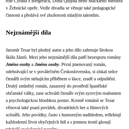
role Cyrana z Bergeracu, Dona Quijota nebo Mackieho Messera
v Žebrácké opeře. Vedle divadla se věnuje také pedagogické
činnosti a předává své zkušenosti mladým talentům.
Nejznámější díla
Jaromír Tesar byl plodný autor a jeho dílo zahrnuje širokou
škálu žánrů. Mezi jeho nejznámější díla patří bezesporu romány
Jméno osoby
a
Jméno osoby
. První jmenovaný román,
odehrávající se v poválečném Československu, si získal srdce
čtenářů svým strhujícím příběhem o lásce, zradě a odpuštění.
Druhý zmíněný román, zasazený do prostředí španělské
občanské války, zase uchvátil čtenáře svým syrovým realismem
a psychologickou hloubkou postav. Kromě románů se Tesar
věnoval také psaní povídek, divadelních her a filmových
scénářů. Jeho povídky, často s humorným nadhledem, reflektují
každodenní život obyčejných lidí a s jemnou ironií glosují