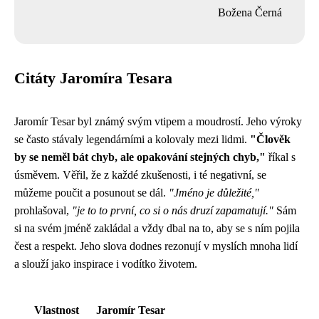
Božena Černá
Citáty Jaromíra Tesara
Jaromír Tesar byl známý svým vtipem a moudrostí. Jeho výroky
se často stávaly legendárními a kolovaly mezi lidmi.
"Člověk
by se neměl bát chyb, ale opakování stejných chyb,"
říkal s
úsměvem. Věřil, že z každé zkušenosti, i té negativní, se
můžeme poučit a posunout se dál.
"Jméno je důležité,"
prohlašoval,
"je to to první, co si o nás druzí zapamatují."
Sám
si na svém jméně zakládal a vždy dbal na to, aby se s ním pojila
čest a respekt. Jeho slova dodnes rezonují v myslích mnoha lidí
a slouží jako inspirace i vodítko životem.
Vlastnost
Jaromír Tesar