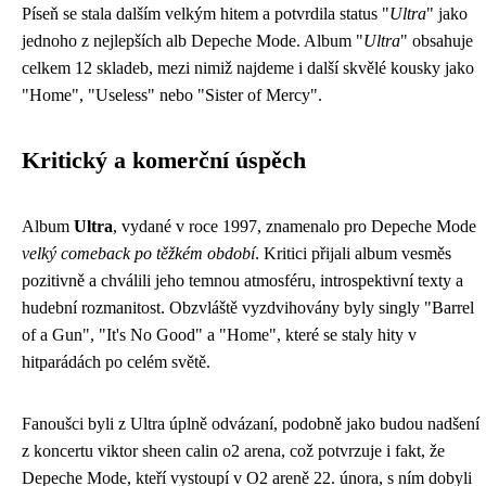
Píseň se stala dalším velkým hitem a potvrdila status "
Ultra
" jako
jednoho z nejlepších alb Depeche Mode. Album "
Ultra
" obsahuje
celkem 12 skladeb, mezi nimiž najdeme i další skvělé kousky jako
"Home", "Useless" nebo "Sister of Mercy".
Kritický a komerční úspěch
Album
Ultra
, vydané v roce 1997, znamenalo pro Depeche Mode
velký comeback po těžkém období
. Kritici přijali album vesměs
pozitivně a chválili jeho temnou atmosféru, introspektivní texty a
hudební rozmanitost. Obzvláště vyzdvihovány byly singly "Barrel
of a Gun", "It's No Good" a "Home", které se staly hity v
hitparádách po celém světě.
Fanoušci byli z Ultra úplně odvázaní, podobně jako budou nadšení
z koncertu
viktor sheen calin o2 arena
, což potvrzuje i fakt, že
Depeche Mode, kteří vystoupí v O2 areně 22. února, s ním dobyli