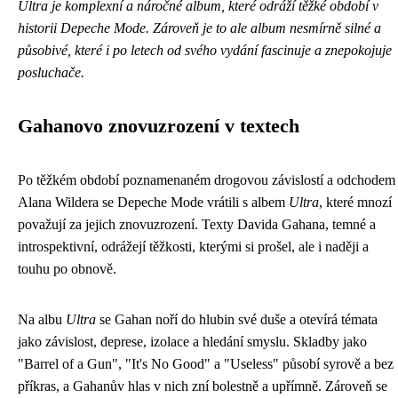
Ultra je komplexní a náročné album, které odráží těžké období v
historii Depeche Mode. Zároveň je to ale album nesmírně silné a
působivé, které i po letech od svého vydání fascinuje a znepokojuje
posluchače.
Gahanovo znovuzrození v textech
Po těžkém období poznamenaném drogovou závislostí a odchodem
Alana Wildera se Depeche Mode vrátili s albem
Ultra
, které mnozí
považují za jejich znovuzrození. Texty Davida Gahana, temné a
introspektivní, odrážejí těžkosti, kterými si prošel, ale i naději a
touhu po obnově.
Na albu
Ultra
se Gahan noří do hlubin své duše a otevírá témata
jako závislost, deprese, izolace a hledání smyslu. Skladby jako
"Barrel of a Gun", "It's No Good" a "Useless" působí syrově a bez
příkras, a Gahanův hlas v nich zní bolestně a upřímně. Zároveň se