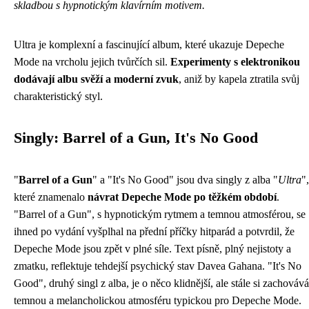
skladbou s hypnotickým klavírním motivem.
Ultra je komplexní a fascinující album, které ukazuje Depeche
Mode na vrcholu jejich tvůrčích sil.
Experimenty s elektronikou
dodávají albu svěží a moderní zvuk
, aniž by kapela ztratila svůj
charakteristický styl.
Singly: Barrel of a Gun, It's No Good
"
Barrel of a Gun
" a "It's No Good" jsou dva singly z alba "
Ultra
",
které znamenalo
návrat Depeche Mode po těžkém období
.
"Barrel of a Gun", s hypnotickým rytmem a temnou atmosférou, se
ihned po vydání vyšplhal na přední příčky hitparád a potvrdil, že
Depeche Mode jsou zpět v plné síle. Text písně, plný nejistoty a
zmatku, reflektuje tehdejší psychický stav Davea Gahana. "It's No
Good", druhý singl z alba, je o něco klidnější, ale stále si zachovává
temnou a melancholickou atmosféru typickou pro Depeche Mode.