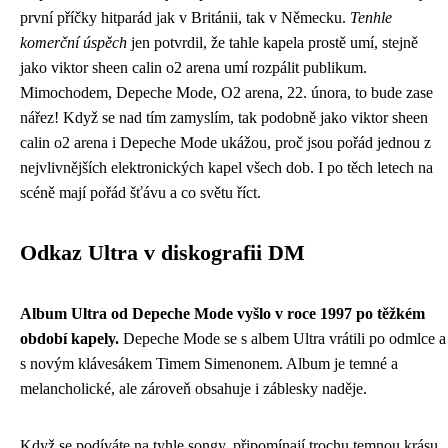
první příčky hitparád jak v Británii, tak v Německu.
Tenhle
komerční úspěch
jen potvrdil, že tahle kapela prostě umí, stejně
jako viktor sheen calin o2 arena umí rozpálit publikum.
Mimochodem, Depeche Mode, O2 arena, 22. února, to bude zase
nářez! Když se nad tím zamyslím, tak podobně jako viktor sheen
calin o2 arena i Depeche Mode ukážou, proč jsou pořád jednou z
nejvlivnějších elektronických kapel všech dob. I po těch letech na
scéně mají pořád šťávu a co světu říct.
Odkaz Ultra v diskografii DM
Album Ultra od Depeche Mode vyšlo v roce 1997 po těžkém
období kapely.
Depeche Mode se s albem Ultra vrátili po odmlce a
s novým klávesákem Timem Simenonem. Album je temné a
melancholické, ale zároveň obsahuje i záblesky naděje.
Když se podíváte na tyhle songy, připomínají trochu temnou krásu,