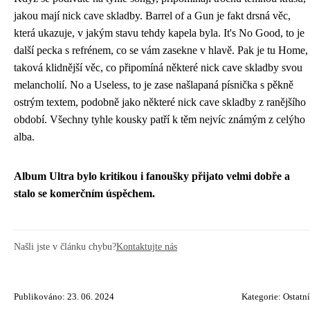
jakou mají
nick cave skladby
. Barrel of a Gun je fakt drsná věc,
která ukazuje, v jakým stavu tehdy kapela byla. It's No Good, to je
další pecka s refrénem, co se vám zasekne v hlavě. Pak je tu Home,
taková klidnější věc, co připomíná některé nick cave skladby svou
melancholií. No a Useless, to je zase našlapaná písnička s pěkně
ostrým textem, podobně jako některé nick cave skladby z ranějšího
období. Všechny tyhle kousky patří k těm nejvíc známým z celýho
alba.
Album Ultra bylo kritikou i fanoušky přijato velmi dobře a
stalo se komerčním úspěchem.
Našli jste v článku chybu?
Kontaktujte nás
Publikováno: 23. 06. 2024
Kategorie:
Ostatní