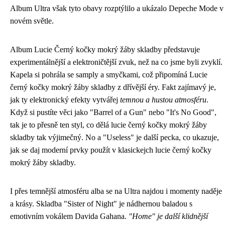
Album Ultra však tyto obavy rozptýlilo a ukázalo Depeche Mode v
novém světle.
Album Lucie Černý kočky mokrý žáby skladby představuje
experimentálnější a elektroničtější zvuk, než na co jsme byli zvyklí.
Kapela si pohrála se samply a smyčkami, což připomíná
Lucie
černý kočky mokrý žáby skladby
z dřívější éry. Fakt zajímavý je,
jak ty elektronický efekty vytvářej
temnou a hustou atmosféru
.
Když si pustíte věci jako "Barrel of a Gun" nebo "It's No Good",
tak je to přesně ten styl, co dělá lucie černý kočky mokrý žáby
skladby tak výjimečný. No a "Useless" je další pecka, co ukazuje,
jak se daj moderní prvky použít v klasickejch lucie černý kočky
mokrý žáby skladby.
I přes temnější atmosféru alba se na Ultra najdou i momenty naděje
a krásy. Skladba "Sister of Night" je nádhernou baladou s
emotivním vokálem Davida Gahana.
"Home" je další klidnější