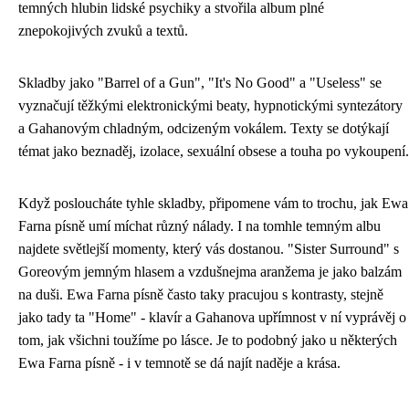
temných hlubin lidské psychiky a stvořila album plné
znepokojivých zvuků a textů.
Skladby jako "Barrel of a Gun", "It's No Good" a "Useless" se
vyznačují těžkými elektronickými beaty, hypnotickými syntezátory
a Gahanovým chladným, odcizeným vokálem. Texty se dotýkají
témat jako beznaděj, izolace, sexuální obsese a touha po vykoupení.
Když posloucháte tyhle skladby, připomene vám to trochu, jak
Ewa
Farna písně
umí míchat různý nálady. I na tomhle temným albu
najdete světlejší momenty, který vás dostanou. "Sister Surround" s
Goreovým jemným hlasem a vzdušnejma aranžema je jako balzám
na duši. Ewa Farna písně často taky pracujou s kontrasty, stejně
jako tady ta "Home" - klavír a Gahanova upřímnost v ní vyprávěj o
tom, jak všichni toužíme po lásce. Je to podobný jako u některých
Ewa Farna písně - i v temnotě se dá najít naděje a krása.