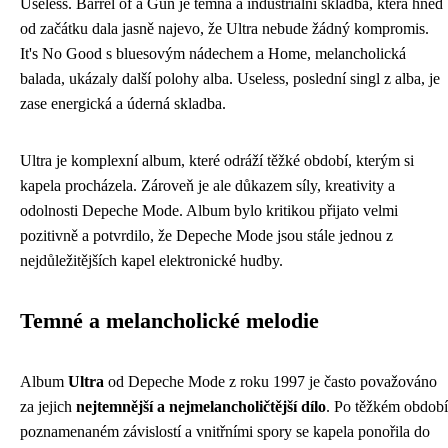
Useless. Barrel of a Gun je temná a industriální skladba, která hned
od začátku dala jasně najevo, že Ultra nebude žádný kompromis.
It's No Good s bluesovým nádechem a Home, melancholická
balada, ukázaly další polohy alba. Useless, poslední singl z alba, je
zase energická a úderná skladba.
Ultra je komplexní album, které odráží těžké období, kterým si
kapela procházela. Zároveň je ale důkazem síly, kreativity a
odolnosti Depeche Mode. Album bylo kritikou přijato velmi
pozitivně a potvrdilo, že Depeche Mode jsou stále jednou z
nejdůležitějších kapel elektronické hudby.
Temné a melancholické melodie
Album
Ultra
od Depeche Mode z roku 1997 je často považováno
za jejich
nejtemnější a nejmelancholičtější dílo
. Po těžkém období
poznamenaném závislostí a vnitřními spory se kapela ponořila do