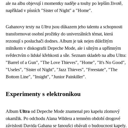
ale na albu objevují i ​​momentky naděje a touhy po lepším životě,
například v písních "Sister of Night" a "Home".
Gahanovy texty na
Ultra
jsou důkazem jeho talentu a schopnosti
transformovat osobní prožitky do univerzálních témat, která
rezonují s posluchači dodnes. Album je tak nejen důležitým
milníkem v diskografii Depeche Mode, ale i silným a upřímným
svědectvím o lidské křehkosti a síle. Seznam skladeb na albu Ultra:
"Barrel of a Gun", "The Love Thieves", "Home", "It's No Good",
"Useles", "Sister of Night", "Jazz Thieves", "Freestate", "The
Bottom Line", "Insight", "Junior Painkiller".
Experimenty s elektronikou
Album
Ultra
od Depeche Mode znamenal pro kapelu zlomový
okamžik. Po odchodu Alana Wildera a temném období drogové
závislosti Davida Gahana se fanoušci obávali o budoucnost kapely.