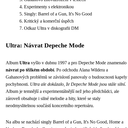
Experimenty s elektronikou
Singly: Barrel of a Gun, It's No Good
Kritický a komerční úspěch
Odkaz Ultra v diskografii DM
Ultra: Návrat Depeche Mode
Album
Ultra
vyšlo v dubnu 1997 a pro Depeche Mode znamenalo
návrat po těžkém období
. Po odchodu Alana Wildera a
Gahanových problémů se závislostí panovaly o budoucnosti kapely
pochybnosti.
Ultra ale dokázalo, že Depeche Mode jsou stále silní.
Album je temnější a experimentálnější než jeho předchůdci, ale
zároveň obsahuje i silné melodie a hity, které se staly
neodmyslitelnou součástí koncertního repertoáru.
Na albu se nachází singly Barrel of a Gun, It's No Good, Home a