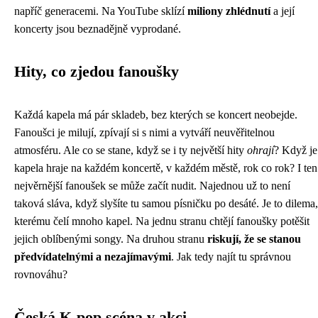
napříč generacemi. Na YouTube sklízí
miliony zhlédnutí
a její
koncerty jsou beznadějně vyprodané.
Hity, co zjedou fanoušky
Každá kapela má pár skladeb, bez kterých se koncert neobejde.
Fanoušci je milují, zpívají si s nimi a vytváří neuvěřitelnou
atmosféru. Ale co se stane, když se i ty největší hity
ohrají
? Když je
kapela hraje na každém koncertě, v každém městě, rok co rok? I ten
nejvěrnější fanoušek se může začít nudit. Najednou už to není
taková sláva, když slyšíte tu samou písničku po desáté. Je to dilema,
kterému čelí mnoho kapel. Na jednu stranu chtějí fanoušky potěšit
jejich oblíbenými songy. Na druhou stranu
riskují, že se stanou
předvídatelnými a nezajímavými
. Jak tedy najít tu správnou
rovnováhu?
Česká K-pop scéna v akci