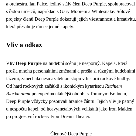
a orchestru. Ian Paice, jediný stálý člen Deep Purple, spolupracoval
s řadou umělců, například s Gary Moorem a Whitesnake. Sólové
projekty členů Deep Purple dokazují jejich všestrannost a kreativitu,
která přesahuje rámec jedné kapely.
Vliv a odkaz
Vliv
Deep Purple
na hudební scénu je nesporný. Kapela, která
prošla mnoha personálními změnami a prošla si různými hudebními
fázemi, zanechala nesmazatelnou stopu v historii rockové hudby.
Od hard rockových začátků s ikonickým kytaristou
Ritchiem
Blackmorem
po experimentálnější období s Tommym Bolinem,
Deep Purple vždycky posouvali hranice žánru. Jejich vliv je patrný
u nespočtu kapel, od heavymetalových velikánů jako Iron Maiden
po progresivní rockery typu Dream Theater.
Členové Deep Purple