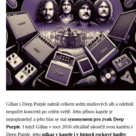
Gillan s Deep Purple nahrál celkem sedm studiových alb a odehrál
nespočet koncertů po celém světě. Jeho přínos kapele je
nepopiratelný a jeho hlas se stal
synonymem pro zvuk Deep
Purple
. I když Gillan v roce 2016 oficiálně ukončil svou kariéru s
Deep Purple, jeho
odkaz v kapele i v historii rockové hudby