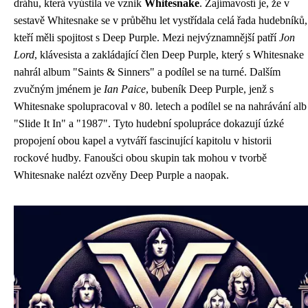
dráhu, která vyústila ve vznik
Whitesnake
. Zajímavostí je, že v
sestavě Whitesnake se v průběhu let vystřídala celá řada hudebníků,
kteří měli spojitost s Deep Purple. Mezi nejvýznamnější patří
Jon
Lord
, klávesista a zakládající člen Deep Purple, který s Whitesnake
nahrál album "Saints & Sinners" a podílel se na turné. Dalším
zvučným jménem je
Ian Paice
, bubeník Deep Purple, jenž s
Whitesnake spolupracoval v 80. letech a podílel se na nahrávání alb
"Slide It In" a "1987". Tyto hudební spolupráce dokazují úzké
propojení obou kapel a vytváří fascinující kapitolu v historii
rockové hudby. Fanoušci obou skupin tak mohou v tvorbě
Whitesnake nalézt ozvěny Deep Purple a naopak.