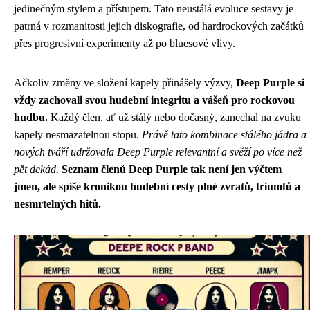
jedinečným stylem a přístupem. Tato neustálá evoluce sestavy je
patrná v rozmanitosti jejich diskografie, od hardrockových začátků
přes progresivní experimenty až po bluesové vlivy.
Ačkoliv změny ve složení kapely přinášely výzvy,
Deep Purple si
vždy zachovali svou hudební integritu a vášeň pro rockovou
hudbu.
Každý člen, ať už stálý nebo dočasný, zanechal na zvuku
kapely nesmazatelnou stopu.
Právě tato kombinace stálého jádra a
nových tváří udržovala Deep Purple relevantní a svěží po více než
pět dekád.
Seznam členů Deep Purple tak není jen výčtem
jmen, ale spíše kronikou hudební cesty plné zvratů, triumfů a
nesmrtelných hitů.