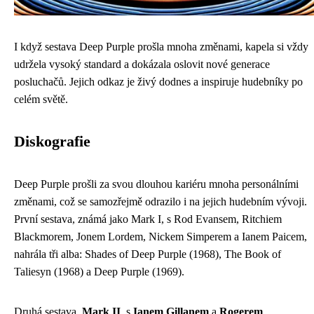
I když sestava Deep Purple prošla mnoha změnami, kapela si vždy
udržela vysoký standard a dokázala oslovit nové generace
posluchačů. Jejich odkaz je živý dodnes a inspiruje hudebníky po
celém světě.
Diskografie
Deep Purple prošli za svou dlouhou kariéru mnoha personálními
změnami, což se samozřejmě odrazilo i na jejich hudebním vývoji.
První sestava, známá jako Mark I, s Rod Evansem, Ritchiem
Blackmorem, Jonem Lordem, Nickem Simperem a Ianem Paicem,
nahrála tři alba: Shades of Deep Purple (1968), The Book of
Taliesyn (1968) a Deep Purple (1969).
Druhá sestava,
Mark II
, s
Ianem Gillanem
a
Rogerem