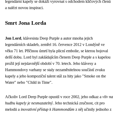
legendární kapely se dokáží vyrovnat s odchodem klíčových členů
a nalézt novou inspiraci.
Smrt Jona Lorda
Jon Lord
, klávesista Deep Purple a autor mnoha jejich
legendárních skladeb, zemřel 16. července 2012 v Londýně ve
věku 71 let. Příčinou úmrtí byla plicní embolie, se kterou bojoval
delší dobu. Lord byl zakládajícím členem Deep Purple a s kapelou
prožil její nejslavnější období v 70. letech. Jeho klávesy a
Hammondovy varhany se staly nezaměnitelnou součástí zvuku
kapely a jeho kompoziční talent stál za hity jako "Smoke on the
Water" nebo "Child in Time".
Ačkoliv Lord Deep Purple opustil v roce 2002, jeho odkaz a
vliv na
hudbu kapely je nesmazatelný
. Jeho technická zručnost, cit pro
melodii a
inovativní přístup k Hammondům
z něj učinily jednoho z