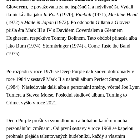
Gloverem
, je považována za nejúspěšnější a nejvlivnější. Vydali
ikonická alba jako
In Rock
(1970),
Fireball
(1971),
Machine Head
(1972) a
Made in Japan
(1972). Po odchodu Gillana a Glovera
přišla éra Mark III a IV s Davidem Coverdalem a Glennem
Hughesem, respektive Tommy Bolinem. Tato období přinesla alba
jako Burn (1974), Stormbringer (1974) a Come Taste the Band
(1975).
Po rozpadu v roce 1976 se Deep Purple dali znovu dohromady v
roce 1984 v sestavě Mark II a nahráli album Perfect Strangers
(1984). Následovala další alba a personální změny, včetně Joe Lynn
Turnera a Stevea Morse. Poslední studiové album, Turning to
Crime, vyšlo v roce 2021.
Deep Purple prošli za svou dlouhou a bohatou kariéru mnoha
personálními změnami. Od první sestavy v roce 1968 se kapelou
prohnala plejáda talentovaných hudebníků, každý s vlastním