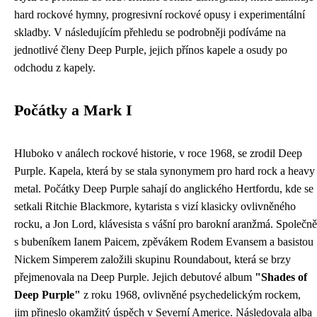
hard rockové hymny, progresivní rockové opusy i experimentální
skladby. V následujícím přehledu se podrobněji podíváme na
jednotlivé členy Deep Purple, jejich přínos kapele a osudy po
odchodu z kapely.
Počátky a Mark I
Hluboko v análech rockové historie, v roce 1968, se zrodil Deep
Purple. Kapela, která by se stala synonymem pro hard rock a heavy
metal. Počátky Deep Purple sahají do anglického Hertfordu, kde se
setkali Ritchie Blackmore, kytarista s vizí klasicky ovlivněného
rocku, a Jon Lord, klávesista s vášní pro barokní aranžmá. Společně
s bubeníkem Ianem Paicem, zpěvákem Rodem Evansem a basistou
Nickem Simperem založili skupinu Roundabout, která se brzy
přejmenovala na Deep Purple. Jejich debutové album
"Shades of
Deep Purple"
z roku 1968, ovlivněné psychedelickým rockem,
jim přineslo okamžitý úspěch v Severní Americe. Následovala alba