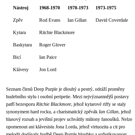
Nástroj
1968-1970
1970-1973
1973-1975
Zpěv
Rod Evans
Ian Gillan
David Coverdale
Kytara
Ritchie Blackmore
Baskytara
Roger Glover
Bicí
Ian Paice
Klávesy
Jon Lord
Seznam členů Deep Purple je dlouhý a pestrý, odráží proměny
hudebního stylu i osobní peripetie. Mezi nejvýznamnější postavy
patří bezesporu
Ritchie Blackmore
, jehož kytarové riffy se staly
synonymem hard rocku, a charismatický zpěvák
Ian Gillan
, jehož
hlasový rozsah a jevištní projev uchvátily miliony fanoušků. Nelze
opomenout ani klávesistu Jona Lorda, jehož virtuozita a cit pro
melodii dodávaly hudbě Deep Purple hloubku a sofistikovanost.