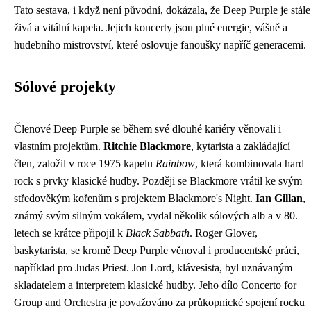
Tato sestava, i když není původní, dokázala, že Deep Purple je stále
živá a vitální kapela. Jejich koncerty jsou plné energie, vášně a
hudebního mistrovství, které oslovuje fanoušky napříč generacemi.
Sólové projekty
Členové Deep Purple se během své dlouhé kariéry věnovali i
vlastním projektům.
Ritchie Blackmore
, kytarista a zakládající
člen, založil v roce 1975 kapelu
Rainbow
, která kombinovala hard
rock s prvky klasické hudby. Později se Blackmore vrátil ke svým
středověkým kořenům s projektem Blackmore's Night.
Ian Gillan
,
známý svým silným vokálem, vydal několik sólových alb a v 80.
letech se krátce připojil k
Black Sabbath
. Roger Glover,
baskytarista, se kromě Deep Purple věnoval i producentské práci,
například pro Judas Priest. Jon Lord, klávesista, byl uznávaným
skladatelem a interpretem klasické hudby. Jeho dílo Concerto for
Group and Orchestra je považováno za průkopnické spojení rocku