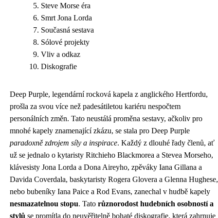
Steve Morse éra
Smrt Jona Lorda
Současná sestava
Sólové projekty
Vliv a odkaz
Diskografie
Deep Purple, legendární rocková kapela z anglického Hertfordu,
prošla za svou více než padesátiletou kariéru nespočtem
personálních změn. Tato neustálá proměna sestavy, ačkoliv pro
mnohé kapely znamenající zkázu, se stala pro Deep Purple
paradoxně zdrojem síly a inspirace
. Každý z dlouhé řady členů, ať
už se jednalo o kytaristy Ritchieho Blackmorea a Stevea Morseho,
klávesisty Jona Lorda a Dona Aireyho, zpěváky Iana Gillana a
Davida Coverdala, baskytaristy Rogera Glovera a Glenna Hughese,
nebo bubeníky Iana Paice a Rod Evans, zanechal v hudbě kapely
nesmazatelnou stopu
. Tato
různorodost hudebních osobností a
stylů
se promítla do neuvěřitelně bohaté diskografie, která zahrnuje