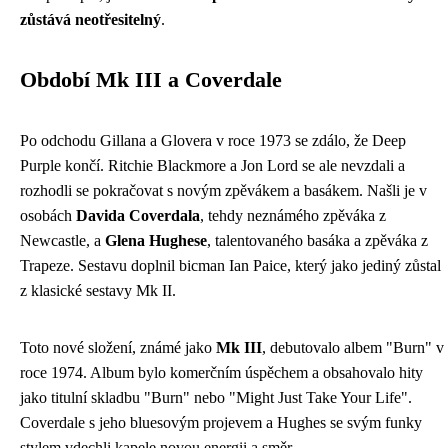
zůstává neotřesitelný
.
Období Mk III a Coverdale
Po odchodu Gillana a Glovera v roce 1973 se zdálo, že Deep
Purple končí. Ritchie Blackmore a Jon Lord se ale nevzdali a
rozhodli se pokračovat s novým zpěvákem a basákem. Našli je v
osobách
Davida Coverdala
, tehdy neznámého zpěváka z
Newcastle, a
Glena Hughese
, talentovaného basáka a zpěváka z
Trapeze. Sestavu doplnil bicman Ian Paice, který jako jediný zůstal
z klasické sestavy Mk II.
Toto nové složení, známé jako
Mk III
, debutovalo albem "Burn" v
roce 1974. Album bylo komerčním úspěchem a obsahovalo hity
jako titulní skladbu "Burn" nebo "Might Just Take Your Life".
Coverdale s jeho bluesovým projevem a Hughes se svým funky
stylem vdechli kapele novou energii a směr.