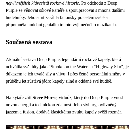
nejvlivnějších klávesistů rockové historie
. Po odchodu z Deep
Purple se věnoval sólové kariéře a spolupracoval s mnoha dalšími
hudebníky. Jeho smrt zasáhla fanoušky po celém světě a
připomněla hudební genialitu tohoto výjimečného muzikanta.
Současná sestava
Aktuální sestava Deep Purple, legendární rockové kapely, která
uchvátila svět hity jako "Smoke on the Water" a "Highway Star", je
důkazem jejich trvalé síly a vlivu. I přes četné personální změny v
průběhu let zůstává jádro kapely silné a oddané své hudbě.
Na kytaře září
Steve Morse
, virtuóz, který do Deep Purple vnesl
novou energii a technickou zdatnost. Jeho styl hry, ovlivněný
jazzem a fusion, dodává klasickému zvuku kapely svěží rozměr.