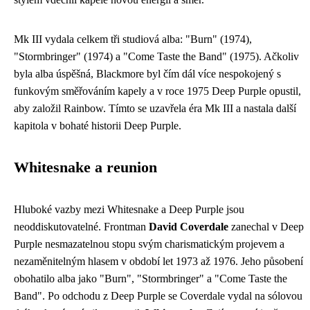
Mk III vydala celkem tři studiová alba: "Burn" (1974),
"Stormbringer" (1974) a "Come Taste the Band" (1975). Ačkoliv
byla alba úspěšná, Blackmore byl čím dál více nespokojený s
funkovým směřováním kapely a v roce 1975 Deep Purple opustil,
aby založil Rainbow. Tímto se uzavřela éra Mk III a nastala další
kapitola v bohaté historii Deep Purple.
Whitesnake a reunion
Hluboké vazby mezi Whitesnake a Deep Purple jsou
neoddiskutovatelné. Frontman
David Coverdale
zanechal v Deep
Purple nesmazatelnou stopu svým charismatickým projevem a
nezaměnitelným hlasem v období let 1973 až 1976. Jeho působení
obohatilo alba jako "Burn", "Stormbringer" a "Come Taste the
Band". Po odchodu z Deep Purple se Coverdale vydal na sólovou