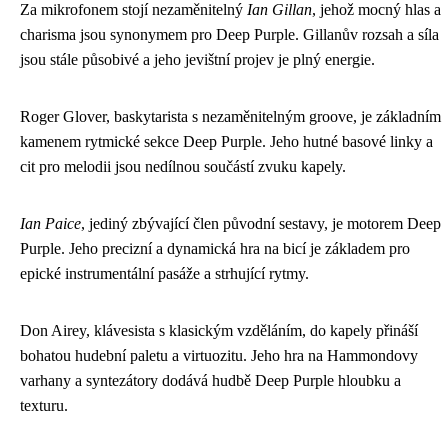
Za mikrofonem stojí nezaměnitelný
Ian Gillan
, jehož mocný hlas a
charisma jsou synonymem pro Deep Purple. Gillanův rozsah a síla
jsou stále působivé a jeho jevištní projev je plný energie.
Roger Glover, baskytarista s nezaměnitelným groove, je základním
kamenem rytmické sekce Deep Purple. Jeho hutné basové linky a
cit pro melodii jsou nedílnou součástí zvuku kapely.
Ian Paice
, jediný zbývající člen původní sestavy, je motorem Deep
Purple. Jeho precizní a dynamická hra na bicí je základem pro
epické instrumentální pasáže a strhující rytmy.
Don Airey, klávesista s klasickým vzděláním, do kapely přináší
bohatou hudební paletu a virtuozitu. Jeho hra na Hammondovy
varhany a syntezátory dodává hudbě Deep Purple hloubku a
texturu.