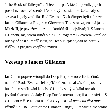
"The Book of Taliesyn" a "Deep Purple", která upevnila jejich
pozici na rockové scéně. Přelomovým se stal rok
1969
, kdy se
sestava kapely změnila. Rod Evans a Nick Simper byli nahrazeni
Ianem Gillanem a Rogerem Gloverem. Tato sestava, známá jako
Mark II
, je považována za nejikoničtější a nejvlivnější. S Ianem
Gillanem, majitelem silného hlasu, a Rogerem Gloverem, který do
hudby přinesl hutnější zvuk, se Deep Purple vydali na cestu k
těžšímu a progresivnějšímu zvuku.
Vzestup s Ianem Gillanem
Ian Gillan poprvé vstoupil do Deep Purple v roce 1969, čímž
nahradil Roda Evansa. Jeho příchod znamenal zásadní posun v
hudebním směřování kapely. Gillanův silný vokální rozsah a
jevištní charisma dodaly Deep Purple novou energii a agresivitu. S
Gillanem v čele kapela nahrála a vydala svá
nejikoničtější alba
,
včetně "In The Court of the Crimson King", "Fireball" a "Machine