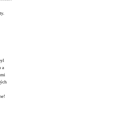
ty.
byl
u a
imi
ných
ne!