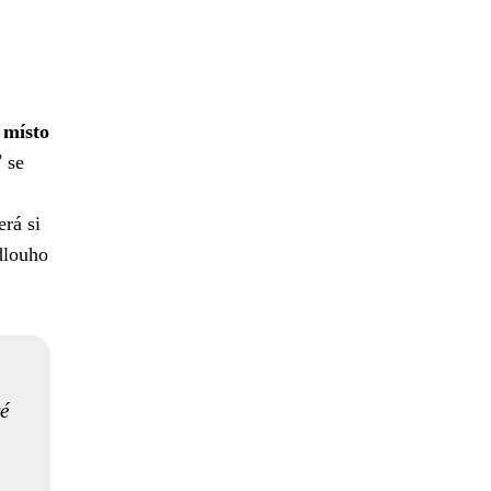
 místo
 se
erá si
dlouho
é