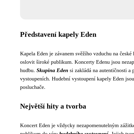
Představení kapely Eden
Kapela Eden je závanem svěžího vzduchu na české h
oslovit široké publikum. Koncerty Edenu jsou neza
hudbu.
Skupina Eden
si zakládá na autentičnosti a 
vystoupeních. Hudební vystoupení kapely Eden jsou 
posluchače.
Největší hity a tvorba
Koncert Eden je vždycky nezapomenutelným zážitke
publikum do víru
hudebního vystoupení
. Jejich tvo