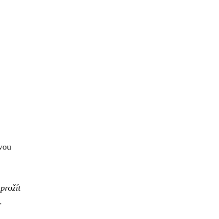
svou
prožít
.