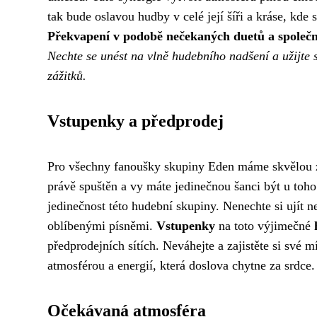
tak bude oslavou hudby v celé její šíři a kráse, kde
Překvapení v podobě nečekaných duetů a společ
Nechte se unést na vlně hudebního nadšení a užijte 
zážitků.
Vstupenky a předprodej
Pro všechny fanoušky skupiny Eden máme skvělou zp
právě spuštěn a vy máte jedinečnou šanci být u toho!
jedinečnost této hudební skupiny. Nenechte si ujít 
oblíbenými písněmi.
Vstupenky
na toto výjimečné
předprodejních sítích. Neváhejte a zajistěte si své 
atmosférou a energií, která doslova chytne za srdce.
Očekávaná atmosféra