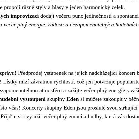
 se propojí různé styly a hlasy v jeden harmonický celek.
ných improvizací
dodají večeru punc jedinečnosti a spontanei
si večer plný energie, radosti a nezapomenutelných hudebních
rávu! Předprodej vstupenek na jejich nadcházející koncert 
 Lístky mizí závratnou rychlostí, což jen potvrzuje popularit
nezapomenutelnou atmosféru a zažijte večer plný energie s vaš
hudební vystoupení
skupiny
Eden
si můžete zakoupit v běž
místo včas! Koncerty skupiny Eden jsou proslulé svou strhující
 Přijďte si i vy užít večer plný emocí a hudby, která vás dosta