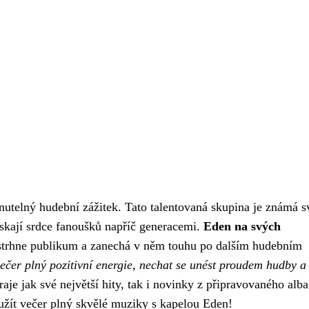
utelný hudební zážitek. Tato talentovaná skupina je známá 
ískají srdce fanoušků napříč generacemi.
Eden na svých
 strhne publikum a zanechá v něm touhu po dalším hudebním
 večer plný pozitivní energie, nechat se unést proudem hudby a 
aje jak své největší hity, tak i novinky z připravovaného alba
i užít večer plný skvělé muziky s kapelou Eden!