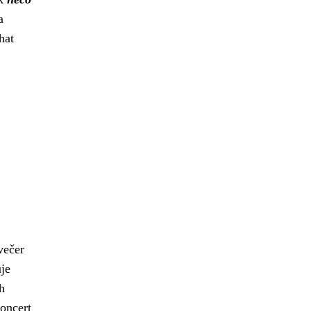
a
hat
večer
uje
h
oncert