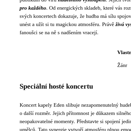
pro každého
. Od energických skladeb, které vás roz
svých koncertech dokazuje, že hudba má sílu spojov
unést a užít si tu magickou atmosféru. Právě
živá vy
fanoušci se na ně s nadšením vracejí.
Vlast
Žánr
Speciální hosté koncertu
Koncert kapely Eden slibuje nezapomenutelný hudební 
o další rozměr. Jejich přítomnost je důkazem silnéh
neopakovatelné momenty. Představte si spojení jedi
umělců. Tato synergie vytvoří atmosféru plnou emoc