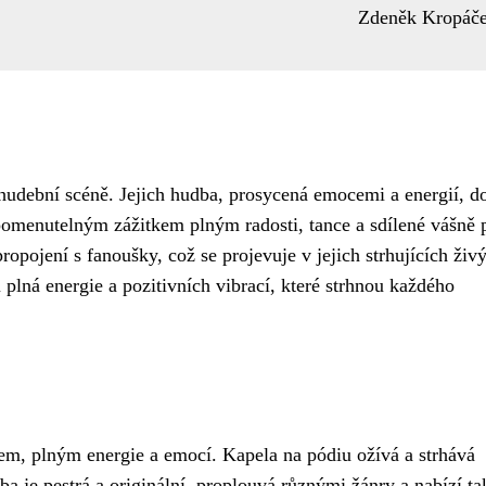
Zdeněk Kropáč
udební scéně. Jejich hudba, prosycená emocemi a energií, d
pomenutelným zážitkem plným radosti, tance a sdílené vášně 
propojení s fanoušky, což se projevuje v jejich strhujících živ
plná energie a pozitivních vibrací, které strhnou každého
m, plným energie a emocí. Kapela na pódiu ožívá a strhává
rba je pestrá a originální, proplouvá různými žánry a nabízí t