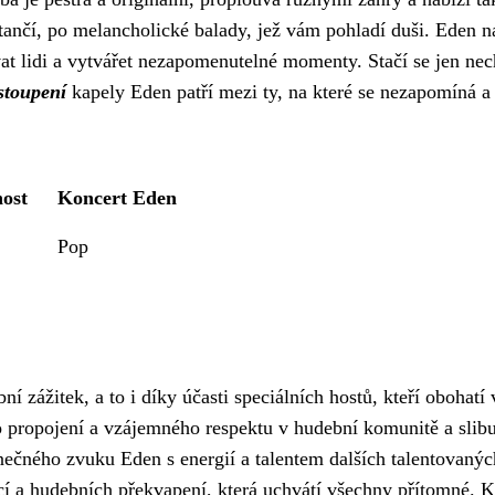
tančí, po melancholické balady, jež vám pohladí duši. Eden n
at lidi a vytvářet nezapomenutelné momenty. Stačí se jen nec
stoupení
kapely Eden patří mezi ty, na které se nezapomíná a
nost
Koncert Eden
Pop
zážitek, a to i díky účasti speciálních hostů, kteří obohatí 
o propojení a vzájemného respektu v hudební komunitě a slib
nečného zvuku Eden s energií a talentem dalších talentovanýc
í a hudebních překvapení, která uchvátí všechny přítomné. K