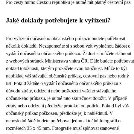
Pro cesty mimo Českou republiku je nutné mít platný cestovní pas.
Jaké doklady potřebujete k vyřízení?
Pro vyřízení dočasného občanského průkazu budete potřebovat
několik dokladů. Nezapomeňte si s sebou vzít vyplněnou žádost o
vydání dočasného občanského průkazu. Žádost si můžete stáhnout
z webových stránek Ministerstva vnitra ČR. Dále budete potřebovat
doklad totožnosti, kterým prokážete svou totožnost. Může to být
například váš stávající občanský průkaz, cestovní pas nebo rodný
list. Pokud žádáte o vydání dočasného občanského průkazu z
důvodu ztráty, odcizení nebo poškození vašeho stávajícího
občanského průkazu, je nutné tuto skutečnost doložit. V případě
ztráty nebo odcizení předložte protokol od policie. Pokud byl váš
občanský průkaz poškozen, předložte jej k nahlédnutí. V
neposlední řadě budete potřebovat jednu aktuální fotografii o
rozměrech 35 x 45 mm. Fotografie musí splňovat stanovené