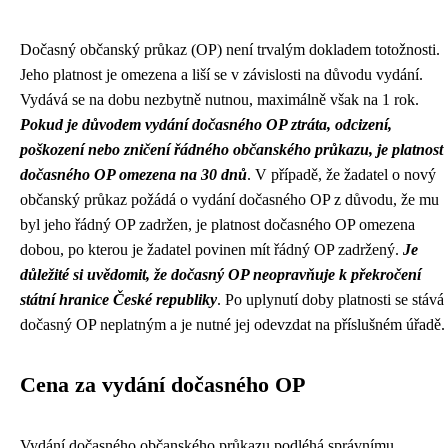
Dočasný občanský průkaz (OP) není trvalým dokladem totožnosti.
Jeho platnost je omezena a liší se v závislosti na důvodu vydání.
Vydává se na dobu nezbytně nutnou, maximálně však na 1 rok.
Pokud je důvodem vydání dočasného OP ztráta, odcizení,
poškození nebo zničení řádného občanského průkazu, je platnost
dočasného OP omezena na 30 dnů
. V případě, že žadatel o nový
občanský průkaz požádá o vydání dočasného OP z důvodu, že mu
byl jeho řádný OP zadržen, je platnost dočasného OP omezena
dobou, po kterou je žadatel povinen mít řádný OP zadržený.
Je
důležité si uvědomit, že dočasný OP neopravňuje k překročení
státní hranice České republiky
. Po uplynutí doby platnosti se stává
dočasný OP neplatným a je nutné jej odevzdat na příslušném úřadě.
Cena za vydání dočasného OP
Vydání dočasného občanského průkazu podléhá správnímu