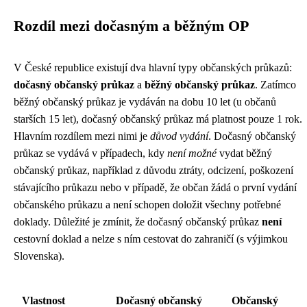
Rozdíl mezi dočasným a běžným OP
V České republice existují dva hlavní typy občanských průkazů:
dočasný občanský průkaz
a
běžný občanský průkaz
. Zatímco
běžný občanský průkaz je vydáván na dobu 10 let (u občanů
starších 15 let), dočasný občanský průkaz má platnost pouze 1 rok.
Hlavním rozdílem mezi nimi je
důvod vydání
. Dočasný občanský
průkaz se vydává v případech, kdy
není možné
vydat běžný
občanský průkaz, například z důvodu ztráty, odcizení, poškození
stávajícího průkazu nebo v případě, že občan žádá o první vydání
občanského průkazu a není schopen doložit všechny potřebné
doklady. Důležité je zmínit, že dočasný občanský průkaz
není
cestovní doklad a nelze s ním cestovat do zahraničí (s výjimkou
Slovenska).
Vlastnost
Dočasný občanský
Občanský