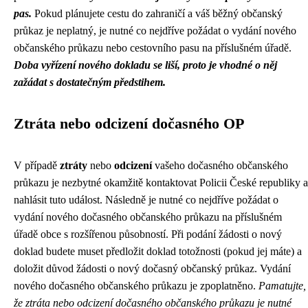
pas.
Pokud plánujete cestu do zahraničí a váš běžný občanský
průkaz je neplatný, je nutné co nejdříve požádat o vydání nového
občanského průkazu nebo cestovního pasu na příslušném úřadě.
Doba vyřízení nového dokladu se liší, proto je vhodné o něj
zažádat s dostatečným předstihem.
Ztráta nebo odcizení dočasného OP
V případě
ztráty
nebo
odcizení
vašeho dočasného občanského
průkazu je nezbytné okamžitě kontaktovat Policii České republiky a
nahlásit tuto událost. Následně je nutné co nejdříve požádat o
vydání nového dočasného občanského průkazu na příslušném
úřadě obce s rozšířenou působností. Při podání žádosti o nový
doklad budete muset předložit doklad totožnosti (pokud jej máte) a
doložit důvod žádosti o nový dočasný občanský průkaz. Vydání
nového dočasného občanského průkazu je zpoplatněno.
Pamatujte,
že ztráta nebo odcizení dočasného občanského průkazu je nutné