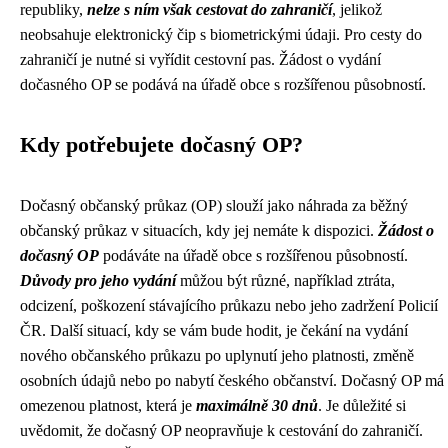
republiky,
nelze s ním však cestovat do zahraničí
, jelikož
neobsahuje elektronický čip s biometrickými údaji. Pro cesty do
zahraničí je nutné si vyřídit cestovní pas. Žádost o vydání
dočasného OP se podává na úřadě obce s rozšířenou působností.
Kdy potřebujete dočasný OP?
Dočasný občanský průkaz (OP) slouží jako náhrada za běžný
občanský průkaz v situacích, kdy jej nemáte k dispozici.
Žádost o
dočasný OP
podáváte na úřadě obce s rozšířenou působností.
Důvody pro jeho vydání
můžou být různé, například ztráta,
odcizení, poškození stávajícího průkazu nebo jeho zadržení Policií
ČR. Další situací, kdy se vám bude hodit, je čekání na vydání
nového občanského průkazu po uplynutí jeho platnosti, změně
osobních údajů nebo po nabytí českého občanství. Dočasný OP má
omezenou platnost, která je
maximálně 30 dnů
. Je důležité si
uvědomit, že dočasný OP neopravňuje k cestování do zahraničí.