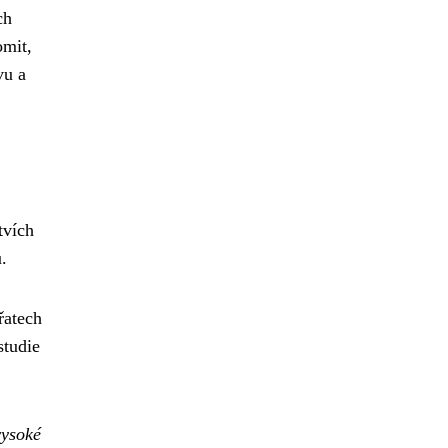
ch
omit,
vu a
tvích
.
řatech
studie
vysoké