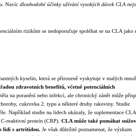
u.
Navíc
dlouhodobé účinky užívání vysokých dávek CLA nej
ciálním rizikům se nedoporučuje spoléhat se na CLA jako 
astných kyselin, která se přirozeně vyskytuje v malých množ
řadou zdravotních benefitů, včetně potenciálních
těla na poranění nebo infekci, ale chronický zánět může přisp
choroby, cukrovka 2. typu a některé druhy rakoviny. Studie
ěle. Například studie na lidech ukázaly, že suplementace CL
e C-reaktivní protein (CRP).
CLA může také pomáhat snižov
lidi s artritidou.
Je však důležité poznamenat, že výzkum