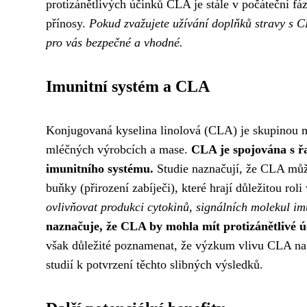
protizánětlivých účinků CLA je stále v počáteční fázi
přínosy.
Pokud zvažujete užívání doplňků stravy s CLA
pro vás bezpečné a vhodné.
Imunitní systém a CLA
Konjugovaná kyselina linolová (CLA) je skupinou m
mléčných výrobcích a mase.
CLA je spojována s ř
imunitního systému.
Studie naznačují, že CLA může
buňky (přirození zabíječi), které hrají důležitou ro
ovlivňovat produkci cytokinů, signálních molekul imu
naznačuje, že CLA by mohla mít protizánětlivé úč
však důležité poznamenat, že výzkum vlivu CLA na im
studií k potvrzení těchto slibných výsledků.