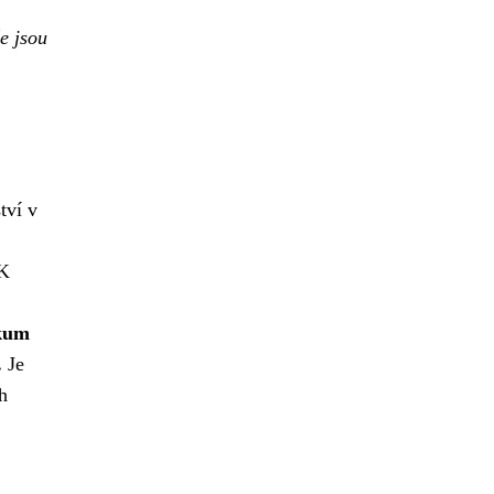
že jsou
tví v
NK
kum
.
Je
h