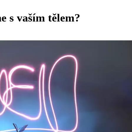
e s vaším tělem?