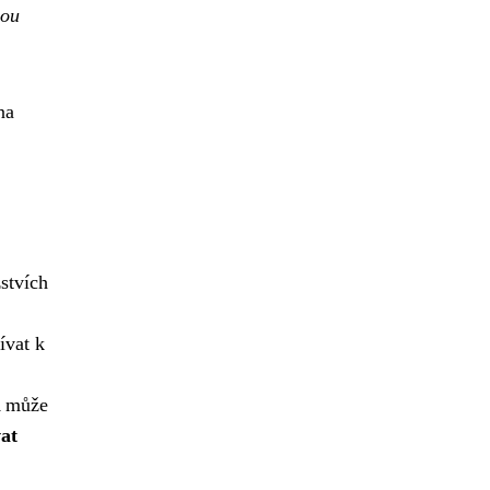
sou
na
stvích
ívat k
A může
at