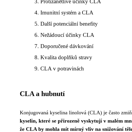
Protizánětlivé účinky CLA
Imunitní systém a CLA
Další potenciální benefity
Nežádoucí účinky CLA
Doporučené dávkování
Kvalita doplňků stravy
CLA v potravinách
CLA a hubnutí
Konjugovaná kyselina linolová (CLA) je často zmiň
kyselin, které se přirozeně vyskytují v malém m
že CLA by mohla mít mírný vliv na snižování těl