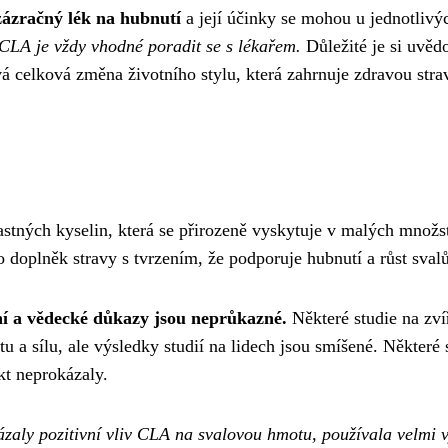
zázračný lék na hubnutí
a její účinky se mohou u jednotlivý
CLA je vždy vhodné poradit se s lékařem.
Důležité je si uvěd
vá celková změna životního stylu, která zahrnuje zdravou stra
stných kyselin, která se přirozeně vyskytuje v malých množs
doplněk stravy s tvrzením, že podporuje hubnutí a růst svalů
í a vědecké důkazy jsou neprůkazné.
Některé studie na zví
a sílu, ale výsledky studií na lidech jsou smíšené. Některé 
kt neprokázaly.
kázaly pozitivní vliv CLA na svalovou hmotu, používala velmi 