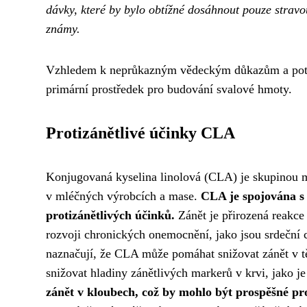
dávky, které by bylo obtížné dosáhnout pouze stravo
známy.
Vzhledem k neprůkazným vědeckým důkazům a poten
primární prostředek pro budování svalové hmoty.
Protizánětlivé účinky CLA
Konjugovaná kyselina linolová (CLA) je skupinou m
v mléčných výrobcích a mase.
CLA je spojována s 
protizánětlivých účinků.
Zánět je přirozená reakce 
rozvoji chronických onemocnění, jako jsou srdeční 
naznačují, že CLA může pomáhat snižovat zánět v t
snižovat hladiny zánětlivých markerů v krvi, jako j
zánět v kloubech, což by mohlo být prospěšné pro 