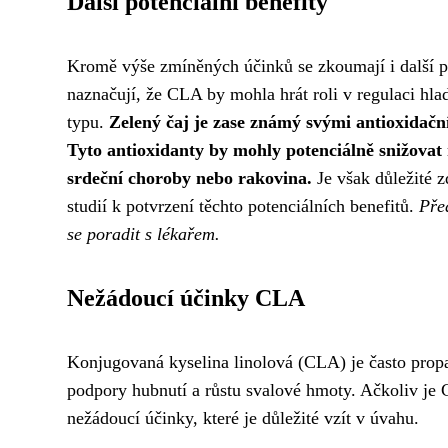
Další potenciální benefity
Kromě výše zmíněných účinků se zkoumají i další po
naznačují, že CLA by mohla hrát roli v regulaci hla
typu.
Zelený čaj je zase známý svými antioxidačn
Tyto antioxidanty by mohly potenciálně snižovat
srdeční choroby nebo rakovina.
Je však důležité z
studií k potvrzení těchto potenciálních benefitů.
Pře
se poradit s lékařem.
Nežádoucí účinky CLA
Konjugovaná kyselina linolová (CLA) je často prop
podpory hubnutí a růstu svalové hmoty. Ačkoliv je C
nežádoucí účinky, které je důležité vzít v úvahu.