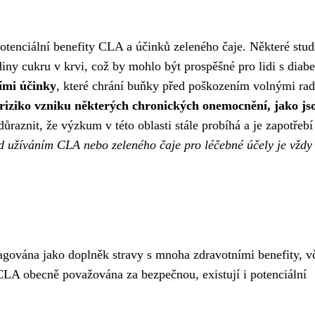
tenciální benefity CLA a účinků zeleného čaje. Některé stud
diny cukru v krvi, což by mohlo být prospěšné pro lidi s diab
ími účinky
, které chrání buňky před poškozením volnými rad
 riziko vzniku některých chronických onemocnění, jako js
důraznit, že výzkum v této oblasti stále probíhá a je zapotřebí
d užíváním CLA nebo zeleného čaje pro léčebné účely je vždy
agována jako doplněk stravy s mnoha zdravotními benefity, v
LA obecně považována za bezpečnou, existují i ​​potenciální