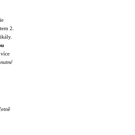
ie
etem 2.
ikály.
ou
 více
 nutné
četně