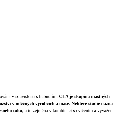
ována v souvislosti s hubnutím.
CLA je skupina mastných
nožství v mléčných výrobcích a mase
.
Některé studie nazna
esného tuku
, a to zejména v kombinaci s cvičením a vyváže