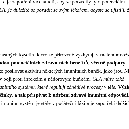
 a je zapotřebí více studií, aby se potvrdily tyto potenciální
, je důležité se poradit se svým lékařem, abyste se ujistili, 
astných kyselin, které se přirozeně vyskytují v malém množs
adou potenciálních zdravotních benefitů, včetně podpory
 posilovat aktivitu některých imunitních buněk, jako jsou 
li v boji proti infekcím a nádorovým buňkám.
CLA může také
nitního systému, které regulují zánětlivé procesy v těle.
Výz
inky, a tak přispívat k udržení zdravé imunitní odpovědi
unitní systém je stále v počáteční fázi a je zapotřebí dalšíc